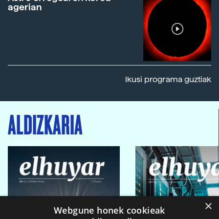
agerian
Ikusi programa guztiak
ALDIZKARIA
×
Webgune honek cookieak