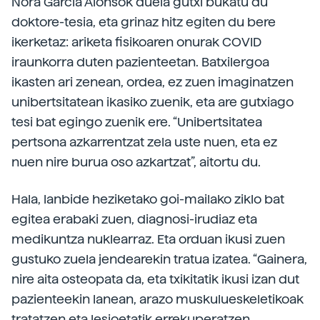
Nora García Alonsok duela gutxi bukatu du
doktore-tesia, eta grinaz hitz egiten du bere
ikerketaz: ariketa fisikoaren onurak COVID
iraunkorra duten pazienteetan. Batxilergoa
ikasten ari zenean, ordea, ez zuen imaginatzen
unibertsitatean ikasiko zuenik, eta are gutxiago
tesi bat egingo zuenik ere. “Unibertsitatea
pertsona azkarrentzat zela uste nuen, eta ez
nuen nire burua oso azkartzat”, aitortu du.
Hala, lanbide heziketako goi-mailako ziklo bat
egitea erabaki zuen, diagnosi-irudiaz eta
medikuntza nuklearraz. Eta orduan ikusi zuen
gustuko zuela jendearekin tratua izatea. “Gainera,
nire aita osteopata da, eta txikitatik ikusi izan dut
pazienteekin lanean, arazo muskulueskeletikoak
tratatzen eta lesioetatik errekuperatzen