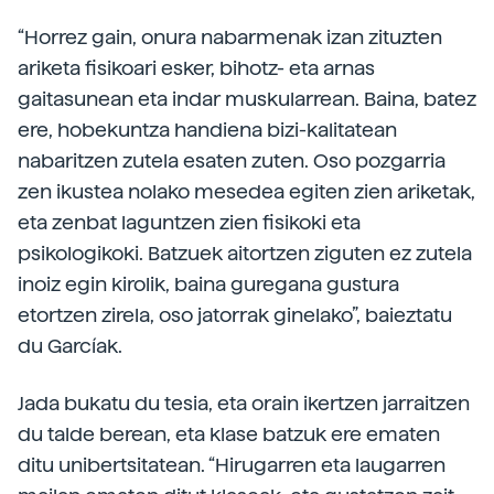
“Horrez gain, onura nabarmenak izan zituzten
ariketa fisikoari esker, bihotz- eta arnas
gaitasunean eta indar muskularrean. Baina, batez
ere, hobekuntza handiena bizi-kalitatean
nabaritzen zutela esaten zuten. Oso pozgarria
zen ikustea nolako mesedea egiten zien ariketak,
eta zenbat laguntzen zien fisikoki eta
psikologikoki. Batzuek aitortzen ziguten ez zutela
inoiz egin kirolik, baina guregana gustura
etortzen zirela, oso jatorrak ginelako”, baieztatu
du Garcíak.
Jada bukatu du tesia, eta orain ikertzen jarraitzen
du talde berean, eta klase batzuk ere ematen
ditu unibertsitatean. “Hirugarren eta laugarren