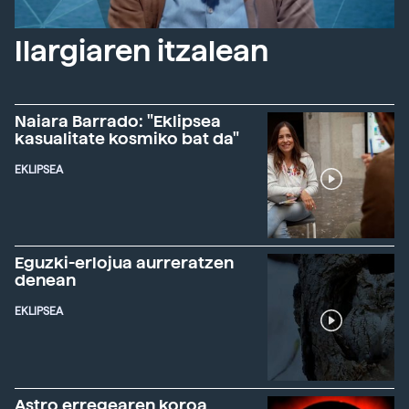
Ilargiaren itzalean
Naiara Barrado: "Eklipsea
kasualitate kosmiko bat da"
EKLIPSEA
Eguzki-erlojua aurreratzen
denean
EKLIPSEA
Astro erregearen koroa