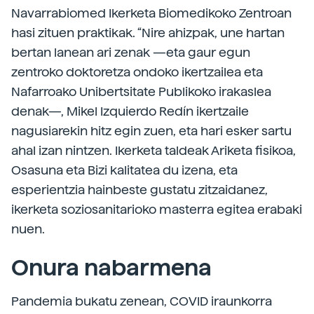
Navarrabiomed Ikerketa Biomedikoko Zentroan
hasi zituen praktikak. “Nire ahizpak, une hartan
bertan lanean ari zenak —eta gaur egun
zentroko doktoretza ondoko ikertzailea eta
Nafarroako Unibertsitate Publikoko irakaslea
denak—, Mikel Izquierdo Redín ikertzaile
nagusiarekin hitz egin zuen, eta hari esker sartu
ahal izan nintzen. Ikerketa taldeak Ariketa fisikoa,
Osasuna eta Bizi kalitatea du izena, eta
esperientzia hainbeste gustatu zitzaidanez,
ikerketa soziosanitarioko masterra egitea erabaki
nuen.
Onura nabarmena
Pandemia bukatu zenean, COVID iraunkorra