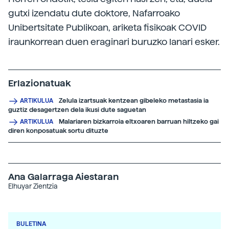
gutxi izendatu dute doktore, Nafarroako
Unibertsitate Publikoan, ariketa fisikoak COVID
iraunkorrean duen eraginari buruzko lanari esker.
Erlazionatuak
Zelula izartsuak kentzean gibeleko metastasia ia
ARTIKULUA
guztiz desagertzen dela ikusi dute saguetan
Malariaren bizkarroia eltxoaren barruan hiltzeko gai
ARTIKULUA
diren konposatuak sortu dituzte
Ana Galarraga Aiestaran
Elhuyar Zientzia
BULETINA