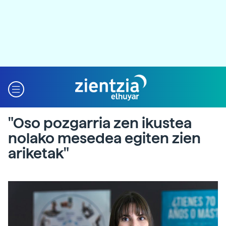
"Oso pozgarria zen ikustea
nolako mesedea egiten zien
ariketak"