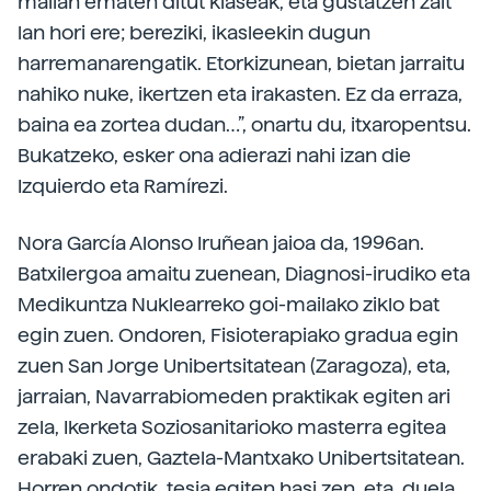
mailan ematen ditut klaseak, eta gustatzen zait
lan hori ere; bereziki, ikasleekin dugun
harremanarengatik. Etorkizunean, bietan jarraitu
nahiko nuke, ikertzen eta irakasten. Ez da erraza,
baina ea zortea dudan…”, onartu du, itxaropentsu.
Bukatzeko, esker ona adierazi nahi izan die
Izquierdo eta Ramírezi.
Nora García Alonso Iruñean jaioa da, 1996an.
Batxilergoa amaitu zuenean, Diagnosi-irudiko eta
Medikuntza Nuklearreko goi-mailako ziklo bat
egin zuen. Ondoren, Fisioterapiako gradua egin
zuen San Jorge Unibertsitatean (Zaragoza), eta,
jarraian, Navarrabiomeden praktikak egiten ari
zela, Ikerketa Soziosanitarioko masterra egitea
erabaki zuen, Gaztela-Mantxako Unibertsitatean.
Horren ondotik, tesia egiten hasi zen, eta, duela