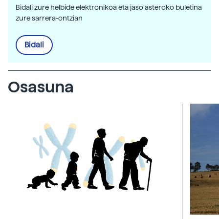
Bidali zure helbide elektronikoa eta jaso asteroko buletina
zure sarrera-ontzian
Bidali
Osasuna