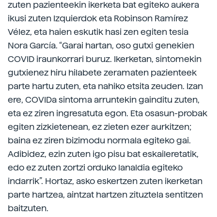
zuten pazienteekin ikerketa bat egiteko aukera
ikusi zuten Izquierdok eta Robinson Ramírez
Vélez, eta haien eskutik hasi zen egiten tesia
Nora García. “Garai hartan, oso gutxi genekien
COVID iraunkorrari buruz. Ikerketan, sintomekin
gutxienez hiru hilabete zeramaten pazienteek
parte hartu zuten, eta nahiko etsita zeuden. Izan
ere, COVIDa sintoma arruntekin gainditu zuten,
eta ez ziren ingresatuta egon. Eta osasun-probak
egiten zizkietenean, ez zieten ezer aurkitzen;
baina ez ziren bizimodu normala egiteko gai.
Adibidez, ezin zuten igo pisu bat eskaileretatik,
edo ez zuten zortzi orduko lanaldia egiteko
indarrik”. Hortaz, asko eskertzen zuten ikerketan
parte hartzea, aintzat hartzen zituztela sentitzen
baitzuten.