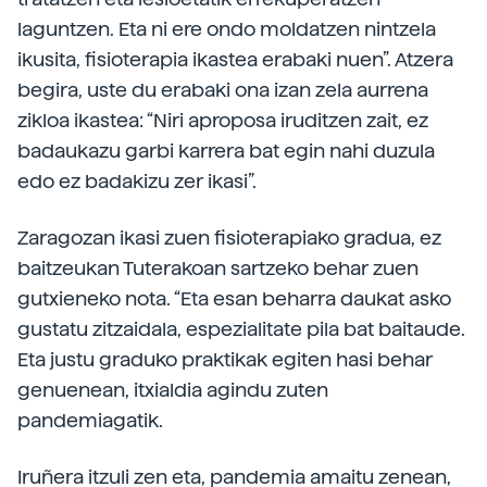
laguntzen. Eta ni ere ondo moldatzen nintzela
ikusita, fisioterapia ikastea erabaki nuen”. Atzera
begira, uste du erabaki ona izan zela aurrena
zikloa ikastea: “Niri aproposa iruditzen zait, ez
badaukazu garbi karrera bat egin nahi duzula
edo ez badakizu zer ikasi”.
Zaragozan ikasi zuen fisioterapiako gradua, ez
baitzeukan Tuterakoan sartzeko behar zuen
gutxieneko nota. “Eta esan beharra daukat asko
gustatu zitzaidala, espezialitate pila bat baitaude.
Eta justu graduko praktikak egiten hasi behar
genuenean, itxialdia agindu zuten
pandemiagatik.
Iruñera itzuli zen eta, pandemia amaitu zenean,