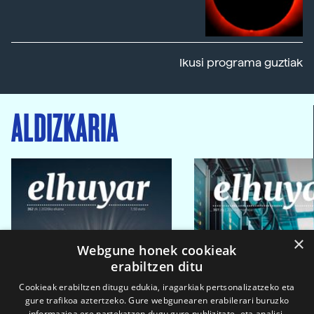
Ikusi programa guztiak
ALDIZKARIA
×
Webgune honek cookieak
erabiltzen ditu
Cookieak erabiltzen ditugu edukia, iragarkiak pertsonalizatzeko eta
gure trafikoa aztertzeko. Gure webgunearen erabilerari buruzko
informazioa ere partekatzen dugu gure publizitate- eta analisi-