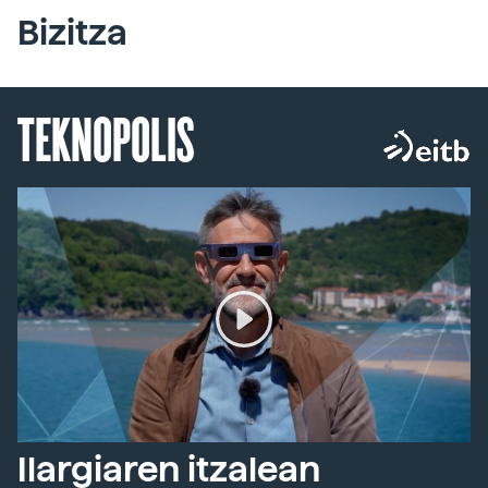
Bizitza
TEKNOPOLIS
Ilargiaren itzalean