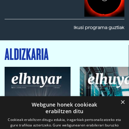
Ikusi programa guztiak
ALDIZKARIA
×
Webgune honek cookieak
erabiltzen ditu
Cookieak erabiltzen ditugu edukia, iragarkiak pertsonalizatzeko eta
gure trafikoa aztertzeko. Gure webgunearen erabilerari buruzko