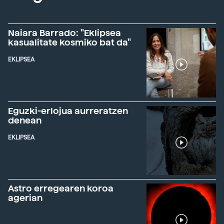
Naiara Barrado: "Eklipsea
kasualitate kosmiko bat da"
EKLIPSEA
Eguzki-erlojua aurreratzen
denean
EKLIPSEA
Astro erregearen koroa
agerian