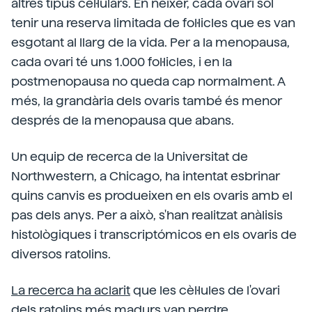
altres tipus cel·lulars. En néixer, cada ovari sol
tenir una reserva limitada de fol·licles que es van
esgotant al llarg de la vida. Per a la menopausa,
cada ovari té uns 1.000 fol·licles, i en la
postmenopausa no queda cap normalment. A
més, la grandària dels ovaris també és menor
després de la menopausa que abans.
Un equip de recerca de la Universitat de
Northwestern, a Chicago, ha intentat esbrinar
quins canvis es produeixen en els ovaris amb el
pas dels anys. Per a això, s'han realitzat anàlisis
histològiques i transcriptómicos en els ovaris de
diversos ratolins.
La recerca ha aclarit
que les cèl·lules de l'ovari
dels ratolins més madurs van perdre