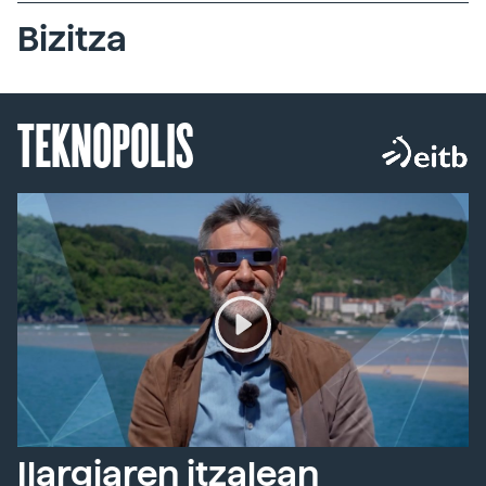
Bizitza
TEKNOPOLIS
Ilargiaren itzalean