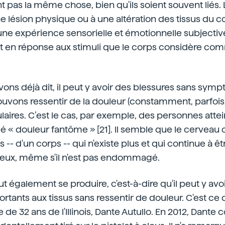
nt pas la même chose, bien qu'ils soient souvent liés. 
 lésion physique ou à une altération des tissus du co
ne expérience sensorielle et émotionnelle subjective,
it en réponse aux stimuli que le corps considère comm
ns déjà dit, il peut y avoir des blessures sans sympt
ouvons ressentir de la douleur (constamment, parfo
ires. C’est le cas, par exemple, des personnes attei
 « douleur fantôme » [21]. Il semble que le cerveau
s -- d'un corps -- qui n'existe plus et qui continue à ê
ux, même s'il n'est pas endommagé.
ut également se produire, c'est-à-dire qu'il peut y avo
nts aux tissus sans ressentir de douleur. C'est ce qu
e 32 ans de l'Illinois, Dante Autullo. En 2012, Dante c