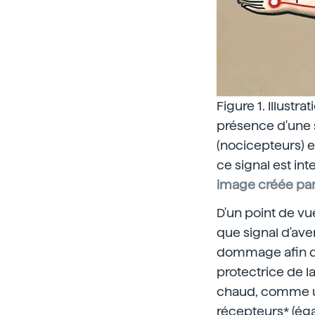
Figure 1. Illustr
présence d'une 
(nocicepteurs) e
ce signal est int
image créée par
D'un point de vu
que signal d'ave
dommage afin d'
protectrice de la
chaud, comme un
récepteurs* (ég