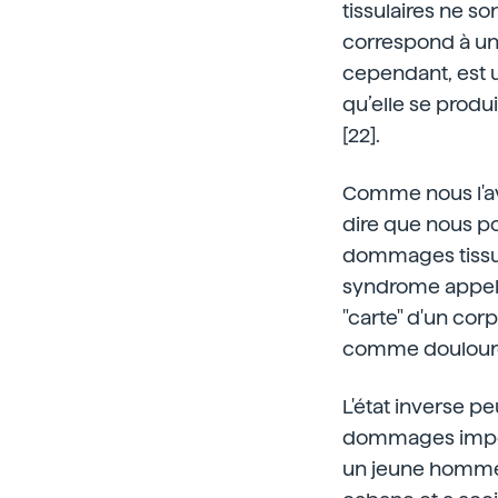
tissulaires ne so
correspond à une
cependant, est u
qu’elle se produ
[22].
Comme nous l'avo
dire que nous p
dommages tissula
syndrome appelé
"carte" d'un corp
comme douloure
L'état inverse pe
dommages importa
un jeune homme d