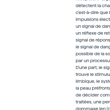
détectent la cha
c'est-à-dire que
impulsions élec
un signal de da
un réflexe de re
signal de répons
le signal de dan
possible de la s
par un processus
D'une part, le si
trouve le stimulu
limbique, le sys
la peau préfront
de décider comm
traitées, une pe
dommage (en l'oc