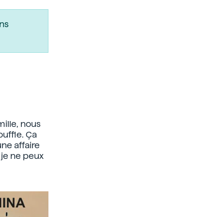
ns
mille, nous
uffle. Ça
ne affaire
 je ne peux