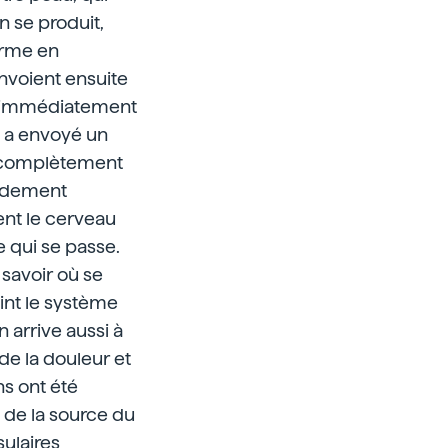
n se produit,
forme en
nvoient ensuite
he immédiatement
e a envoyé un
te complètement
pidement
ent le cerveau
e qui se passe.
 savoir où se
eint le système
 arrive aussi à
de la douleur et
s ont été
e de la source du
ulaires