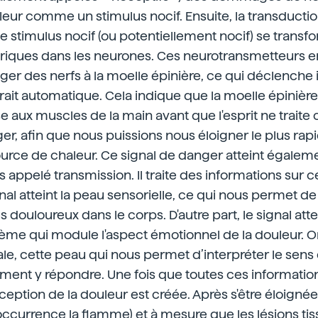
leur comme un stimulus nocif. Ensuite, la transductio
 le stimulus nocif (ou potentiellement nocif) se trans
triques dans les neurones. Ces neurotransmetteurs e
nger des nerfs à la moelle épinière, ce qui déclenc
trait automatique. Cela indique que la moelle épinièr
e aux muscles de la main avant que l'esprit ne trai
ger, afin que nous puissions nous éloigner le plus ra
ource de chaleur. Ce signal de danger atteint égalem
 appelé transmission. Il traite des informations sur c
gnal atteint la peau sensorielle, ce qui nous permet de
s douloureux dans le corps. D'autre part, le signal att
tème qui module l'aspect émotionnel de la douleur. On
ale, cette peau qui nous permet d’interpréter le sens 
ent y répondre. Une fois que toutes ces information
rception de la douleur est créée. Après s'être éloigné
currence la flamme) et à mesure que les lésions tiss