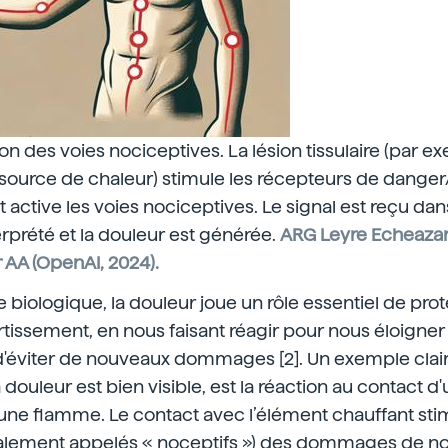
ation des voies nociceptives. La lésion tissulaire (par 
source de chaleur) stimule les récepteurs de dan
t active les voies nociceptives. Le signal est reçu dan
erprété et la douleur est générée.
ARG Leyre Echeazar
 AA (OpenAI, 2024).
e biologique, la douleur joue un rôle essentiel de prot
rtissement, en nous faisant réagir pour nous éloigner
éviter de nouveaux dommages [2]. Un exemple clair, 
 douleur est bien visible, est la réaction au contact 
e flamme. Le contact avec l’élément chauffant stim
alement appelés « noceptifs ») des dommages de not