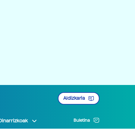
Aldizkaria
Oinarrizkoak
Buletina