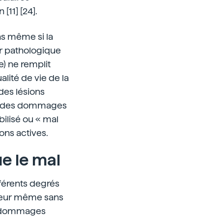
[11] [24].
as même si la
ir pathologique
) ne remplit
alité de vie de la
des lésions
nte des dommages
bilisé ou « mal
ons actives.
e le mal
férents degrés
ouleur même sans
es dommages