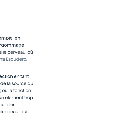
exemple, en
ger/dommage
s le cerveau, où
ra Escudero,
ection en tant
 de la source du
où la fonction
d'un élément trop
ule les
re peau, qui