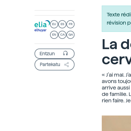
Texte réd
révision 
EU
ES
FR
EN
CA
GA
La d
cer
Partekatu
« J’ai mal. 
avons toujo
arrive aussi
de famille. 
rien faire. 