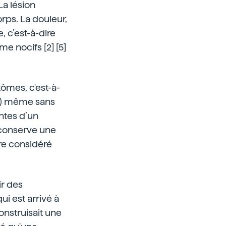
La lésion
rps. La douleur,
 c’est-à-dire
e nocifs [2] [5]
ômes, c'est-à-
is) même sans
ntes d’un
 conserve une
tre considéré
ir des
i est arrivé à
onstruisait une