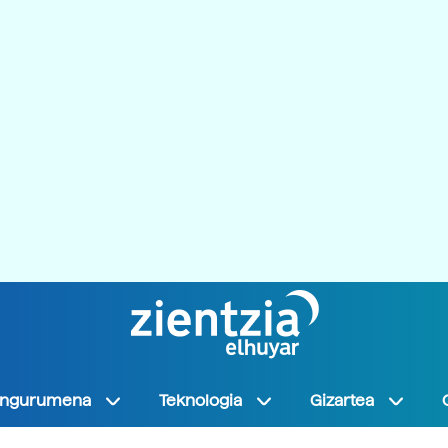
Ingurumena
Teknologia
Gizartea