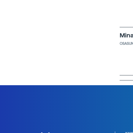
Min
OSASU