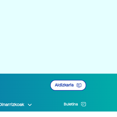
Aldizkaria
Oinarrizkoak
Buletina