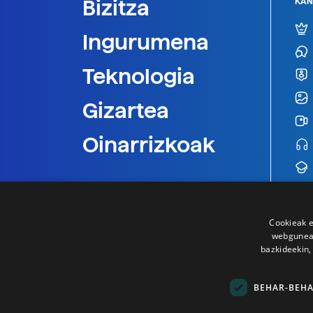
Bizitza
KAN
Ingurumena
Teknologia
Gizartea
Oinarrizkoak
Cookieak e
webgunear
bazkideekin,
BEHAR-BEH