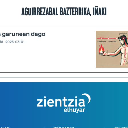
AGUIRREZABAL BAZTERRIKA, IÑAKI
a garunean dago
NA
2025-03-01