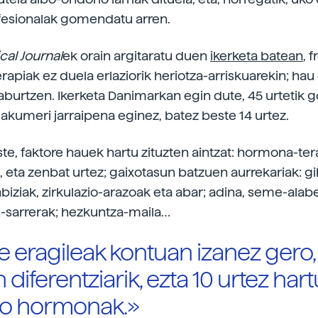
ofesionalak gomendatu arren.
cal Journal
ek orain argitaratu duen
ikerketa batean
, 
apiak ez duela erlaziorik heriotza-arriskuarekin; hau
 laburtzen. Ikerketa Danimarkan egin dute, 45 urtetik 
kumeri jarraipena eginez, batez beste 14 urtez.
te, faktore hauek hartu zituzten aintzat: hormona-ter
z, eta zenbat urtez; gaixotasun batzuen aurrekariak: g
nbiziak, zirkulazio-arazoak eta abar; adina, seme-ala
ru-sarrerak; hezkuntza-maila…
e eragileak kontuan izanez gero,
diferentziarik, ezta 10 urtez hart
o hormonak.»