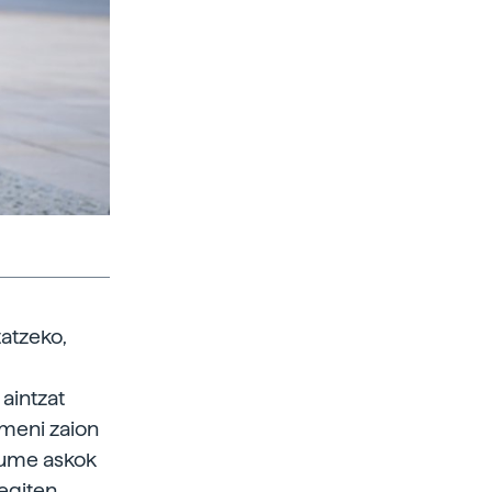
atzeko,
.
aintzat
omeni zaion
kume askok
 egiten