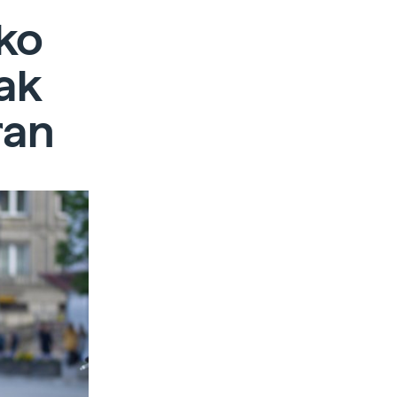
ko
ak
ran