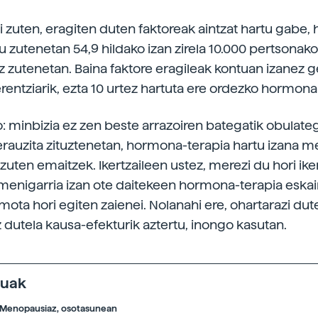
si zuten, eragiten duten faktoreak aintzat hartu gabe
u zutenetan 54,9 hildako izan zirela 10.000 pertsonako
ez zutenetan. Baina faktore eragileak kontuan izanez g
rentziarik, ezta 10 urtez hartuta ere ordezko hormona
: minbizia ez zen beste arrazoiren bategatik obulate
 erauzita zituztenetan, hormona-terapia hartu izana 
 zuten emaitzek. Ikertzaileen ustez, merezi du hori ike
menigarria izan ote daitekeen hormona-terapia eska
ota hori egiten zaienei. Nolanahi ere, ohartarazi du
z dutela kausa-efekturik aztertu, inongo kasutan.
tuak
Menopausiaz, osotasunean