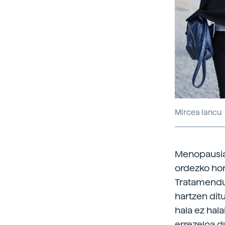
Mircea Iancu
Menopausiar
ordezko ho
Tratamendu 
hartzen dit
hala ez hal
errezeloa du