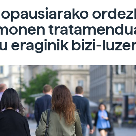
opausiarako ordez
monen tratamendu
u eraginik bizi-luze