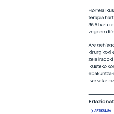
Horrela iku
terapia hart
35,5 hartu 
zegoen dife
Are gehiago
kirurgikoki
zela iradoki
ikusteko ko
ebakuntza-m
ikerketan e
Erlaziona
ARTIKULUA