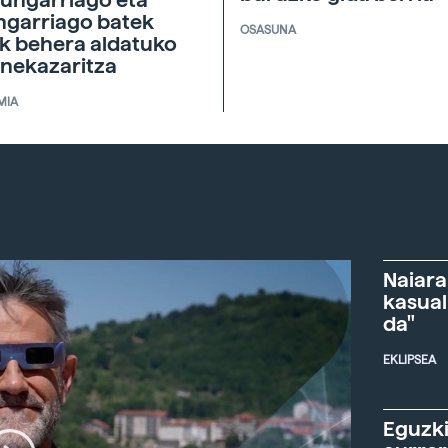
ngarriago batek
OSASUNA
ik behera aldatuko
 nekazaritza
MIA
Naiara
kasual
da"
EKLIPSEA
Eguzki