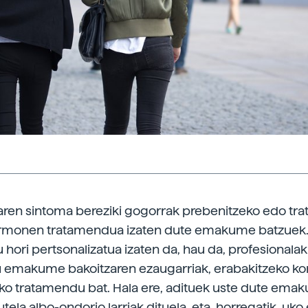
en sintoma bereziki gogorrak prebenitzeko edo trat
rmonen tratamendua izaten dute emakume batzuek
hori pertsonalizatua izaten da, hau da, profesionalak 
u emakume bakoitzaren ezaugarriak, erabakitzeko k
ako tratamendu bat. Hala ere, adituek uste dute ema
tela albo-ondorio larriak dituela, eta, horregatik, uko