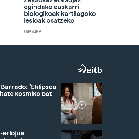
egindako euskarri
biologikoak kartilagoko
lesioak osatzeko
OSASUNA
 Barrado: "Eklipsea
itate kosmiko bat
-erlojua