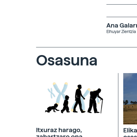
Ana Galar
Elhuyar Zientzia
Osasuna
Itxuraz harago,
Elik
zahartzaro ona
osas