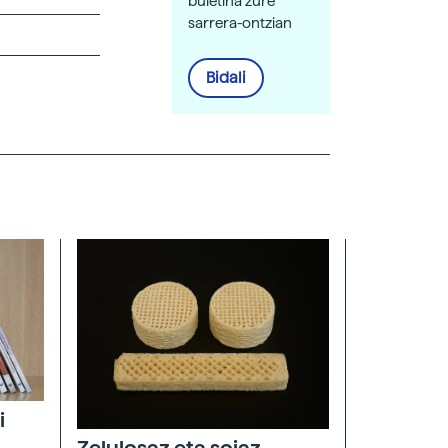
buletina zure
sarrera-ontzian
Bidali
i
Zelulosaz eta sojaz