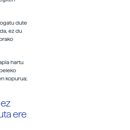
frogatu dute
 da, ez du
gorako
apia hartu
ibeleko
ben kopurua;
 ez
uta ere