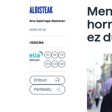
ALBISTEAK
Men
hor
Ana Galarraga Aiestaran
2026-02-19
ez d
OSASUNA
EU
ES
FR
EN
CA
GA
Partekatu