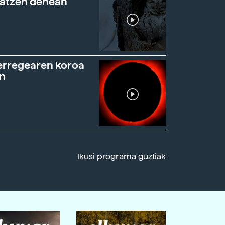
ratzen denean
erregearen koroa
n
Ikusi programa guztiak