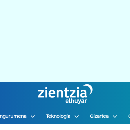
Ingurumena
Teknologia
Gizartea