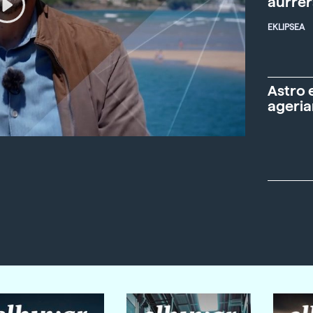
aurre
EKLIPSEA
Astro 
ageria