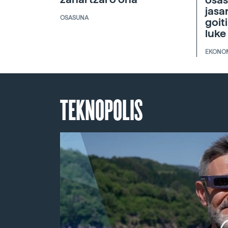
jasa
OSASUNA
goit
luke
EKONO
TEKNOPOLIS