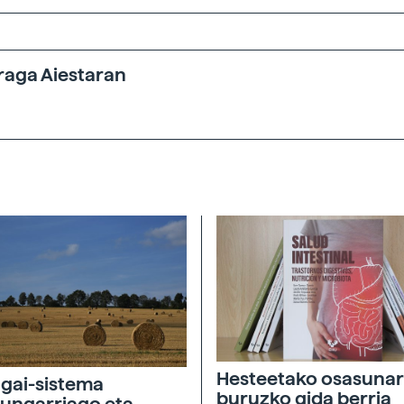
raga Aiestaran
Hesteetako osasunar
agai-sistema
buruzko gida berria
ungarriago eta