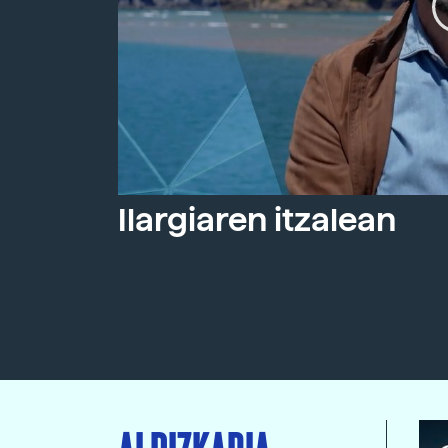
Ilargiaren itzalean