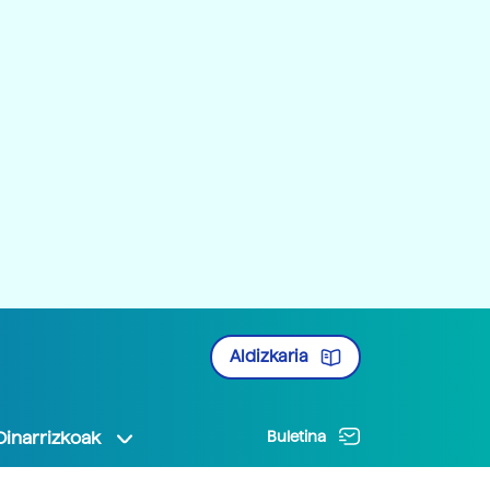
Aldizkaria
Oinarrizkoak
Buletina