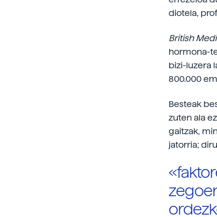
diotela, pr
British Medi
hormona-ter
bizi-luzera
800.000 ema
Besteak bes
zuten ala e
gaitzak, mi
jatorria; di
«faktor
zegoen 
ordezk