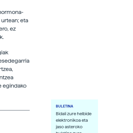
, hormona-
 urtean; eta
ero, ez
k.
giak
mesedegarria
rtzea,
intzea
te egindako
BULETINA
Bidali zure helbide
elektronikoa eta
jaso asteroko