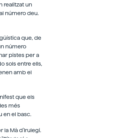
 realitzat un
a al número deu.
ingüística que, de
d'un número
nar pistes per a
o sols entre ells,
 tenen amb el
nifest que els
ples més
u en el basc.
 la Mà d'Irulegi.