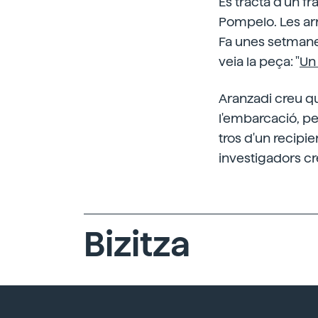
Es tracta d'un fr
Pompelo. Les arr
Fa unes setmanes
veia la peça: "
Un 
Aranzadi creu qu
l'embarcació, pe
tros d'un recipien
investigadors cr
Bizitza