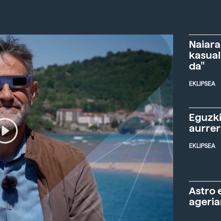
Naiara
kasual
da"
EKLIPSEA
Eguzki
aurre
EKLIPSEA
Astro 
ageria