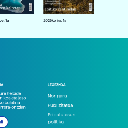
e. 1a
2025ko ira. 1a
NA
LEGEZKOA
zure helbide
Nor gara
nikoa eta jaso
ko buletina
Publizitatea
arrera-ontzian
Pribatutasun
politika
li