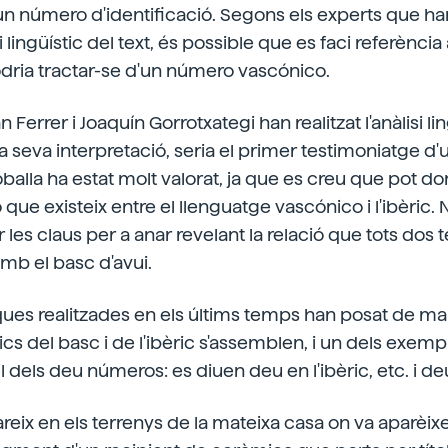
 un número d'identificació. Segons els experts que han
i lingüístic del text, és possible que es faci referènci
dria tractar-se d'un número vascónico.
n Ferrer i Joaquín Gorrotxategi han realitzat l'anàlisi l
la seva interpretació, seria el primer testimoniatge 
balla ha estat molt valorat, ja que es creu que pot do
ó que existeix entre el llenguatge vascónico i l'ibèric. N
les claus per a anar revelant la relació que tots dos
amb el basc d'avui.
rques realitzades en els últims temps han posat de ma
s del basc i de l'ibèric s'assemblen, i un dels exem
el dels deu números: es diuen deu en l'ibèric, etc. i de
reix en els terrenys de la mateixa casa on va aparèixer