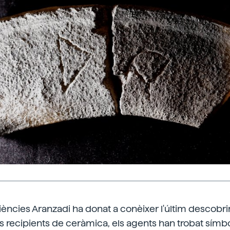
iències Aranzadi ha donat a conèixer l'últim descobri
els recipients de ceràmica, els agents han trobat sím