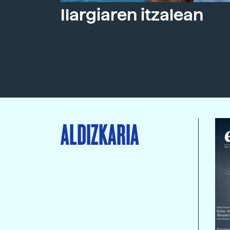
Ilargiaren itzalean
ALDIZKARIA