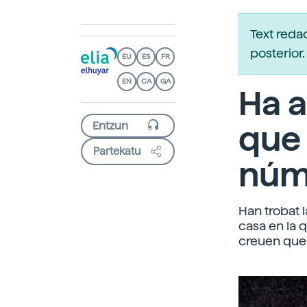
Text reda
posterio
EU
ES
FR
EN
CA
GA
Ha a
que 
Partekatu
núm
Han trobat 
casa en la q
creuen que 