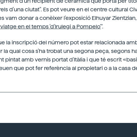
agment d'un recipient de ceràmica que porta per títol 
els d'una ciutat". Es pot veure en el centre cultural C
 vam donar a conèixer l'exposició Elhuyar Zientzian, 
viatge en el temps 'd'Irulegi a Pompelo'
".
e la inscripció del número pot estar relacionada amb
r la qual cosa s'ha trobat una segona peça, segons ha
t pintat amb vernís portat d'Itàlia i que té escrit «basi
euen que pot fer referència al propietari o a la casa d