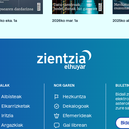
ko eka. 1a
2026ko mar. 1a
2025ko ab
ALAK
NOR GAREN
BULETI
Bidali 
Albisteak
Hezkuntza
elektro
astero
Elkarrizketak
Dekalogoak
zure s
Iritzia
Efemerideak
Bida
Argazkiak
Gai librean