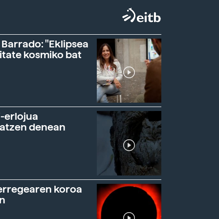
 Barrado: "Eklipsea
itate kosmiko bat
-erlojua
ratzen denean
erregearen koroa
n