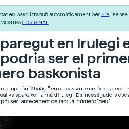
ctat en basc i traduït automàticament per
Elia
i sense 
r. MOSTRA
L’ORIGINAL
paregut en Irulegi e
podria ser el prime
ero baskonista
la incripción "Abaăşa" en un cassó de ceràmica, en la
ual va aparèixer la mà d'Irulegi. Els investigadors d'A
pot ser l'antecedent de l'actual número "deu".