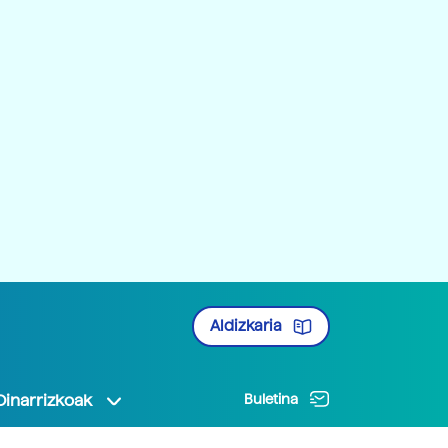
Aldizkaria
Oinarrizkoak
Buletina