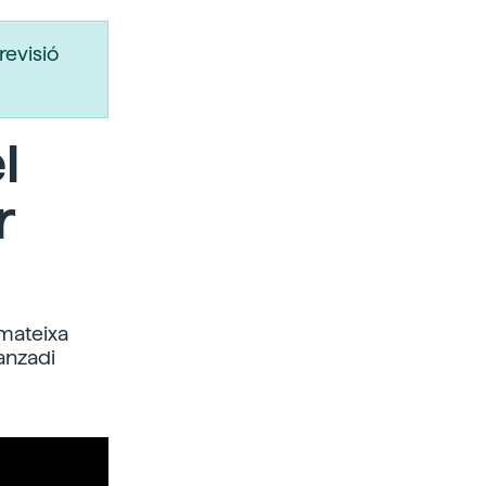
revisió
l
r
 mateixa
ranzadi