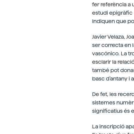
fer referència a
estudi epigràfic 
Indiquen que po
Javier Velaza, Joa
ser correcta en 
vascónico. La tro
esclarir la relaci
també pot donar 
basc d'antany i 
De fet, les rece
sistemes numèric
significatius és 
La inscripció apa