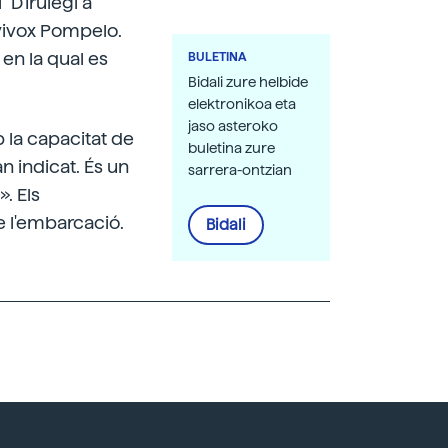
"D'Irulegi a
ivivox Pompelo.
en la qual es
BULETINA
Bidali zure helbide
elektronikoa eta
jaso asteroko
 la capacitat de
buletina zure
n indicat. És un
sarrera-ontzian
». Els
e l'embarcació.
Bidali