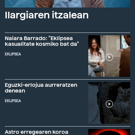
Ilargiaren itzalean
Naiara Barrado: "Eklipsea
kasualitate kosmiko bat da"
EKLIPSEA
Eguzki-erlojua aurreratzen
denean
EKLIPSEA
Astro erregearen koroa