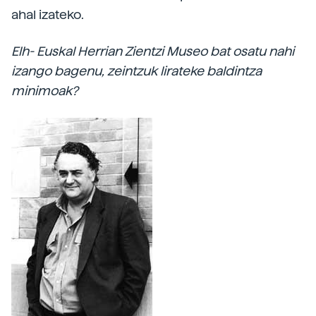
ahal izateko.
Elh- Euskal Herrian Zientzi Museo bat osatu nahi
izango bagenu, zeintzuk lirateke baldintza
minimoak?