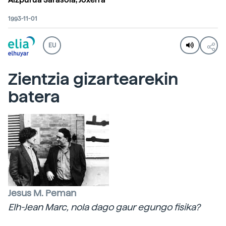
Aizpurua Sarasola, Joxerra
1993-11-01
EU
Zientzia gizartearekin
batera
Jesus M. Peman
Elh-Jean Marc, nola dago gaur egungo fisika?