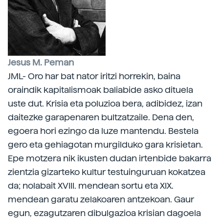
Jesus M. Peman
JML- Oro har bat nator iritzi horrekin, baina
oraindik kapitalismoak baliabide asko dituela
uste dut. Krisia eta poluzioa bera, adibidez, izan
daitezke garapenaren bultzatzaile. Dena den,
egoera hori ezingo da luze mantendu. Bestela
gero eta gehiagotan murgilduko gara krisietan.
Epe motzera nik ikusten dudan irtenbide bakarra
zientzia gizarteko kultur testuinguruan kokatzea
da; nolabait XVIII. mendean sortu eta XIX.
mendean garatu zelakoaren antzekoan. Gaur
egun, ezagutzaren dibulgazioa krisian dagoela