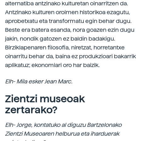
alternatiba antzinako kulturetan oinarritzen da.
Antzinako kulturen oroimen historikoa ezagutu,
aprobetxatu eta transformatu egin behar dugu.
Beste era batera esanda, nora goazen ezin dugu
jakin, nondik gatozen ez baldin badakigu.
Birziklapenaren filosofia, niretzat, horretantxe
oinarritu behar da, baina ez produkzioari bakarrik
aplikatuz; ekonomiari oro har baizik.
Elh- Mila esker Jean Marc.
Zientzi museoak
zertarako?
Elh- Jorge, kontatuko al diguzu Bartzelonako
Zientzi Museoaren helburua eta iharduerak