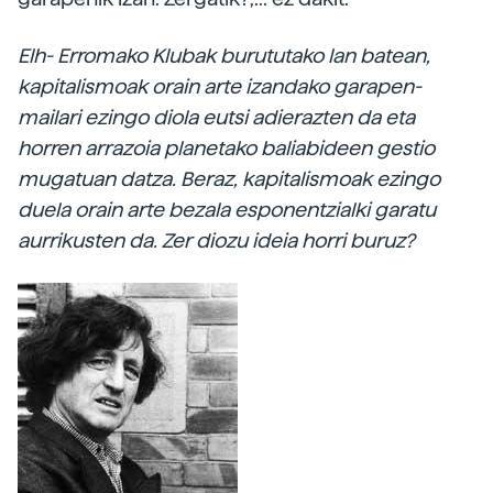
Elh- Erromako Klubak burututako lan batean,
kapitalismoak orain arte izandako garapen-
mailari ezingo diola eutsi adierazten da eta
horren arrazoia planetako baliabideen gestio
mugatuan datza. Beraz, kapitalismoak ezingo
duela orain arte bezala esponentzialki garatu
aurrikusten da. Zer diozu ideia horri buruz?