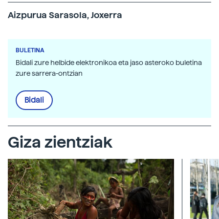
Aizpurua Sarasola, Joxerra
BULETINA
Bidali zure helbide elektronikoa eta jaso asteroko buletina
zure sarrera-ontzian
Bidali
Giza zientziak