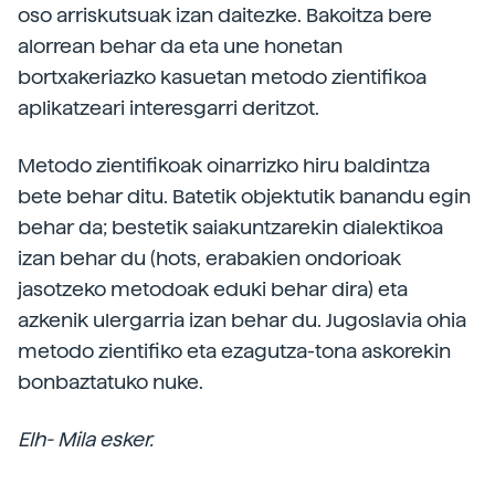
oso arriskutsuak izan daitezke. Bakoitza bere
alorrean behar da eta une honetan
bortxakeriazko kasuetan metodo zientifikoa
aplikatzeari interesgarri deritzot.
Metodo zientifikoak oinarrizko hiru baldintza
bete behar ditu. Batetik objektutik banandu egin
behar da; bestetik saiakuntzarekin dialektikoa
izan behar du (hots, erabakien ondorioak
jasotzeko metodoak eduki behar dira) eta
azkenik ulergarria izan behar du. Jugoslavia ohia
metodo zientifiko eta ezagutza-tona askorekin
bonbaztatuko nuke.
Elh- Mila esker.