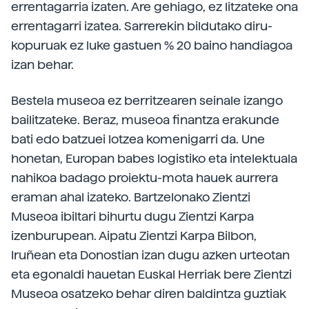
errentagarria izaten. Are gehiago, ez litzateke ona
errentagarri izatea. Sarrerekin bildutako diru-
kopuruak ez luke gastuen % 20 baino handiagoa
izan behar.
Bestela museoa ez berritzearen seinale izango
bailitzateke. Beraz, museoa finantza erakunde
bati edo batzuei lotzea komenigarri da. Une
honetan, Europan babes logistiko eta intelektuala
nahikoa badago proiektu-mota hauek aurrera
eraman ahal izateko. Bartzelonako Zientzi
Museoa ibiltari bihurtu dugu Zientzi Karpa
izenburupean. Aipatu Zientzi Karpa Bilbon,
Iruñean eta Donostian izan dugu azken urteotan
eta egonaldi hauetan Euskal Herriak bere Zientzi
Museoa osatzeko behar diren baldintza guztiak