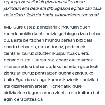
egungo zientzilariak gizartearekiko duen
jakinduri eza dela eta dibulgazioa egitea oso zaila
dela diozu. Zein da, bada, aldizkariaren zentzua?
JML- Gure ustez, zientzilariak inguruan duen
munduarekiko kontzientzia garbiagoa izan behar
du. Beste pertsonen mundu berean bizi dela
onartu behar du, eta ondorioz, pertsonek
zientziari buruz dituzten ikuspuntuak ulertu
behar dituzte. Literaturaz, zineaz eta teatroaz
interesa eduki behar du; leku horietan gizarteak
zientziari buruz pentsatzen duena ezagutuko
baitu. Egun ia ez dago komunikaziorik zientzilari
eta gizartearen artean. Horregatik, gure
aldizkarian dugun asmoa zientzia eta kultura bat
eginik erabiltzea da.