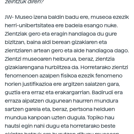
zeintzuk diren?
JW- Museo izena baldin badu ere, museoa ezezik
herri-unibertsitatea ere badela esango nuke.
Zientziak gero eta eragin handiagoa du gure
bizitzan, baina aldi berean gizakiaren eta
zientziaren artean gero eta alde handiagoa dago.
Zientzi museoaren helburua, beraz, zientzia
gizakiarengana hurbiltzea da. Horretarako zientzi
fenomenoen azalpen fisikoa ezezik fenomeno
horien justifikazioa ere argitzen saiatzen gara,
guztia era erraz eta erakargarrian. Badirudi era
erraza aipatzen dugunean haurren mundura
sartzen garela eta, beraz, pertsona helduen
mundua kanpoan uzten dugula. Topiko hau
hautsi egin nahi dugu eta horretarako beste