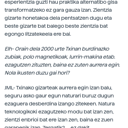
esperientzia guzti hau praktika alternatibo gisa
transformatzeko ez gara gauza izan. Zientzia
gizarte honetakoa dela pentsatzen dugu eta
beste gizarte bat balego beste zientzia bat
egongo litzatekeela ere bai.
Elh- Orain dela 2000 urte Txinan burdinazko
zubiak, polo magnetikoak, lurrin-makina etab.
ezagutzen zituzten, baina ez zuten aurrera egin.
Nola ikusten duzu gai hori?
JML- Txinako gizarteak aurrera egin izan balu,
seguru asko gaur egun naturari buruz dugun
ezaguera desberdina izango zitekeen. Natura
teknologikoki ezagutzeko modu bat izan zen,
zientzi enbrioi bat ere izan zen, baina ez zuen
garapenik izan. Zergatik?,... ez dakit.