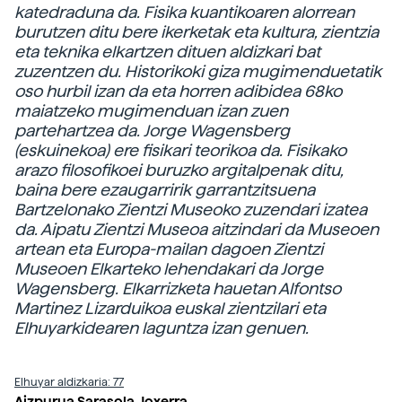
katedraduna da. Fisika kuantikoaren alorrean
burutzen ditu bere ikerketak eta kultura, zientzia
eta teknika elkartzen dituen aldizkari bat
zuzentzen du. Historikoki giza mugimenduetatik
oso hurbil izan da eta horren adibidea 68ko
maiatzeko mugimenduan izan zuen
partehartzea da. Jorge Wagensberg
(eskuinekoa) ere fisikari teorikoa da. Fisikako
arazo filosofikoei buruzko argitalpenak ditu,
baina bere ezaugarririk garrantzitsuena
Bartzelonako Zientzi Museoko zuzendari izatea
da. Aipatu Zientzi Museoa aitzindari da Museoen
artean eta Europa-mailan dagoen Zientzi
Museoen Elkarteko lehendakari da Jorge
Wagensberg. Elkarrizketa hauetan Alfontso
Martinez Lizarduikoa euskal zientzilari eta
Elhuyarkidearen laguntza izan genuen.
Elhuyar aldizkaria: 77