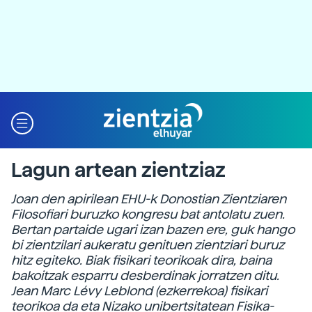
Lagun artean zientziaz
Joan den apirilean EHU-k Donostian Zientziaren
Filosofiari buruzko kongresu bat antolatu zuen.
Bertan partaide ugari izan bazen ere, guk hango
bi zientzilari aukeratu genituen zientziari buruz
hitz egiteko. Biak fisikari teorikoak dira, baina
bakoitzak esparru desberdinak jorratzen ditu.
Jean Marc Lévy Leblond (ezkerrekoa) fisikari
teorikoa da eta Nizako unibertsitatean Fisika-