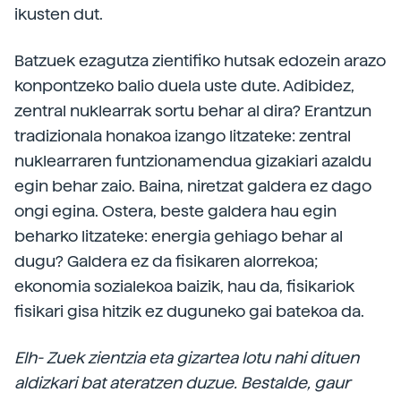
ikusten dut.
Batzuek ezagutza zientifiko hutsak edozein arazo
konpontzeko balio duela uste dute. Adibidez,
zentral nuklearrak sortu behar al dira? Erantzun
tradizionala honakoa izango litzateke: zentral
nuklearraren funtzionamendua gizakiari azaldu
egin behar zaio. Baina, niretzat galdera ez dago
ongi egina. Ostera, beste galdera hau egin
beharko litzateke: energia gehiago behar al
dugu? Galdera ez da fisikaren alorrekoa;
ekonomia sozialekoa baizik, hau da, fisikariok
fisikari gisa hitzik ez duguneko gai batekoa da.
Elh- Zuek zientzia eta gizartea lotu nahi dituen
aldizkari bat ateratzen duzue. Bestalde, gaur