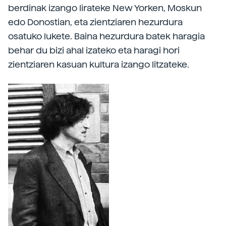
berdinak izango lirateke New Yorken, Moskun
edo Donostian, eta zientziaren hezurdura
osatuko lukete. Baina hezurdura batek haragia
behar du bizi ahal izateko eta haragi hori
zientziaren kasuan kultura izango litzateke.