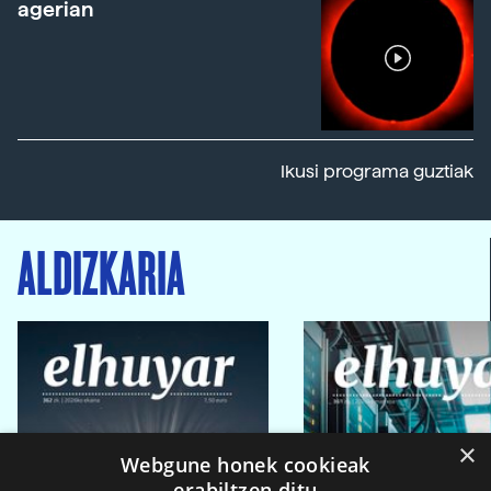
agerian
Ikusi programa guztiak
ALDIZKARIA
×
Webgune honek cookieak
erabiltzen ditu