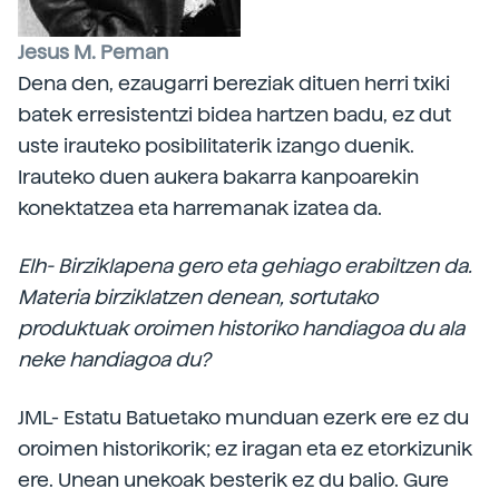
Jesus M. Peman
Dena den, ezaugarri bereziak dituen herri txiki
batek erresistentzi bidea hartzen badu, ez dut
uste irauteko posibilitaterik izango duenik.
Irauteko duen aukera bakarra kanpoarekin
konektatzea eta harremanak izatea da.
Elh- Birziklapena gero eta gehiago erabiltzen da.
Materia birziklatzen denean, sortutako
produktuak oroimen historiko handiagoa du ala
neke handiagoa du?
JML- Estatu Batuetako munduan ezerk ere ez du
oroimen historikorik; ez iragan eta ez etorkizunik
ere. Unean unekoak besterik ez du balio. Gure