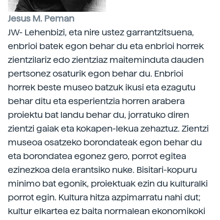
Jesus M. Peman
JW- Lehenbizi, eta nire ustez garrantzitsuena,
enbrioi batek egon behar du eta enbrioi horrek
zientzilariz edo zientziaz maiteminduta dauden
pertsonez osaturik egon behar du. Enbrioi
horrek beste museo batzuk ikusi eta ezagutu
behar ditu eta esperientzia horren arabera
proiektu bat landu behar du, jorratuko diren
zientzi gaiak eta kokapen-lekua zehaztuz. Zientzi
museoa osatzeko borondateak egon behar du
eta borondatea egonez gero, porrot egitea
ezinezkoa dela erantsiko nuke. Bisitari-kopuru
minimo bat egonik, proiektuak ezin du kulturalki
porrot egin. Kultura hitza azpimarratu nahi dut;
kultur elkartea ez baita normalean ekonomikoki