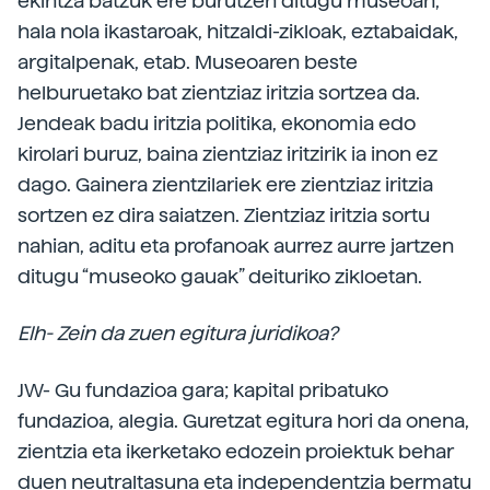
ekintza batzuk ere burutzen ditugu museoan,
hala nola ikastaroak, hitzaldi-zikloak, eztabaidak,
argitalpenak, etab. Museoaren beste
helburuetako bat zientziaz iritzia sortzea da.
Jendeak badu iritzia politika, ekonomia edo
kirolari buruz, baina zientziaz iritzirik ia inon ez
dago. Gainera zientzilariek ere zientziaz iritzia
sortzen ez dira saiatzen. Zientziaz iritzia sortu
nahian, aditu eta profanoak aurrez aurre jartzen
ditugu “museoko gauak” deituriko zikloetan.
Elh- Zein da zuen egitura juridikoa?
JW- Gu fundazioa gara; kapital pribatuko
fundazioa, alegia. Guretzat egitura hori da onena,
zientzia eta ikerketako edozein proiektuk behar
duen neutraltasuna eta independentzia bermatu