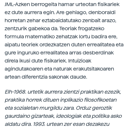
JML-Azken berrogeita hamar urteotan fisikariek
ez dute aurrera egin. Are gehiago, denboraldi
horretan zehar eztabaidatutako zenbait arazo,
zentzurik gabekoa da. Teoriak frogatzeko
formula matematiko zehatzak lortu badira ere,
aipatu teoriek ordezkatzen duten errealitatea eta
gure inguruko errealitatea arras desberdinak
direla ikusi dute fisikariek. Intuizioak
agindutakoaren eta naturak erakutsitakoaren
artean diferentzia sakonak daude.
Elh-1968. urtetik aurrera zientzi praktikan ezezik,
praktika horrek dituen inplikazio filosofikoetan
eta sozialetan murgildu zara. Orduz geroztik
gaurdaino gizarteak, ideologiak eta politika asko
aldatu dira. 1993. urtean zer esan dezakezu