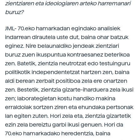
zientziaren eta ideologiaren arteko harremanari
buruz?
JML- 70.eko hamarkadan egindako analisiek
indarrean dirautela uste dut, baina ohar batzuk
eginez. Nire belaunaldiko jendeak zientziari
buruz zuen ikuspuntua kontraesanez beterikoa
zen. Batetik, zientzia neutrotzat edo testuinguru
politikotik independentetzat hartzen zen, baina
aldi berean zerbait positiboa zela ere onartzen
zen. Bestetik, zientzia gizarte-iharduera zela ikusi
zen; laborategietan kostu handiko makina
erraldoiak sortzen ziren eta ehundaka pertsonak
lan egiten zuten. Hori zela eta, zientzia gizartetik
ezin zela bereiztu garbi ikusi genuen. Hori da
70.eko hamarkadako heredentzia, baina