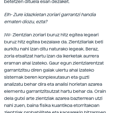
betetzen dituela esan dezaket.
Elh- Zure idazkietan zoriari garrantzi handia
ematen diozu, ezta?
JW- Zientzian zoriari buruz hitz egitea legeari
buruz hitz egitea bezalaxe da. Zientzilariak beti
aurkitu nahi izan ditu naturako legeak. Beraz,
zoria etsaitzat hartu izan da ikerketak aurrera
eraman ahal izateko. Gaur egun zientziarentzat
garrantzitsu diren gaiak ulertu ahal izateko
sistemak beren konplexutasun eta guzti
analizatu behar dira eta analisi horietan azarea
elementu garrantzitsutzat hartu behar da. Orain
dela gutxi arte zientziak azarea bazterrean utzi
nahi zuen, baina fisika kuantikoa etorritakoan
zientziak probabilitate eta kaosarekin hitzarmen