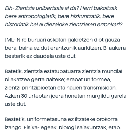
Elh- Zientzia unibertsala al da? Herri bakoitzak
bere antropologiatik, bere hizkuntzatik, bere
historiatik hel al diezaioke zientziaren erronkari?
JML- Nire buruari askotan galdetzen diot gauza
bera, baina ez dut erantzunik aurkitzen. Bi aukera
besterik ez daudela uste dut.
Batetik, zientzia estatubatuarra zientzia mundial
bilakatzea gerta daiteke; erabat uniformea,
zientzi printzipioetan eta hauen transmisioan.
Azken 30 urteotan joera honetan murgildu garela
uste dut.
Bestetik, uniformetasuna ez litzateke orokorra
izango. Fisika-legeak, biologi saiakuntzak, etab.