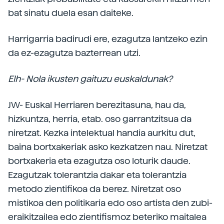
bat sinatu duela esan daiteke.
Harrigarria badirudi ere, ezagutza lantzeko ezin
da ez-ezagutza bazterrean utzi.
Elh- Nola ikusten gaituzu euskaldunak?
JW- Euskal Herriaren berezitasuna, hau da,
hizkuntza, herria, etab. oso garrantzitsua da
niretzat. Kezka intelektual handia aurkitu dut,
baina bortxakeriak asko kezkatzen nau. Niretzat
bortxakeria eta ezagutza oso loturik daude.
Ezagutzak tolerantzia dakar eta tolerantzia
metodo zientifikoa da berez. Niretzat oso
mistikoa den politikaria edo oso artista den zubi-
eraikitzailea edo zientifismoz beteriko maitalea