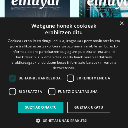
×
Webgune honek cookieak
erabiltzen ditu
Cookieak erabiltzen ditugu edukia, iragarkiak pertsonalizatzeko eta
gure trafikoa aztertzeko. Gure webgunearen erabilerari buruzko
informazioa ere partekatzen dugu gure publizitate- eta analisi-
bazkideekin, zuk eman diezun edo haiek beren zerbitzuak
erabiltzeagatik bildu duten beste informazio batzuekin konbina
dezaketenak.
BEHAR-BEHARREZKOA
ERRENDIMENDUA
BIDERATZEA
FUNTZIONALTASUNA
2026ko eka. 1a
2026ko mar. 1a
GUZTIAK ONARTU
GUZTIAK UKATU
XEHETASUNAK ERAKUTSI