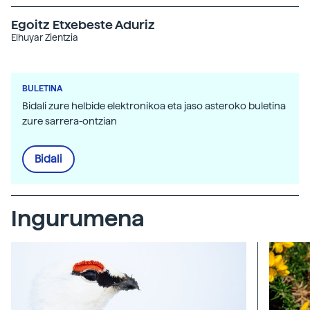
Egoitz Etxebeste Aduriz
Elhuyar Zientzia
BULETINA
Bidali zure helbide elektronikoa eta jaso asteroko buletina
zure sarrera-ontzian
Bidali
Ingurumena