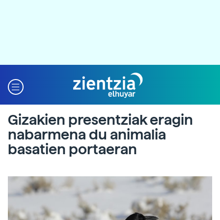
Gizakien presentziak eragin
nabarmena du animalia
basatien portaeran