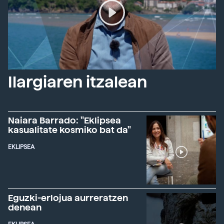
Ilargiaren itzalean
Naiara Barrado: "Eklipsea
kasualitate kosmiko bat da"
EKLIPSEA
Eguzki-erlojua aurreratzen
denean