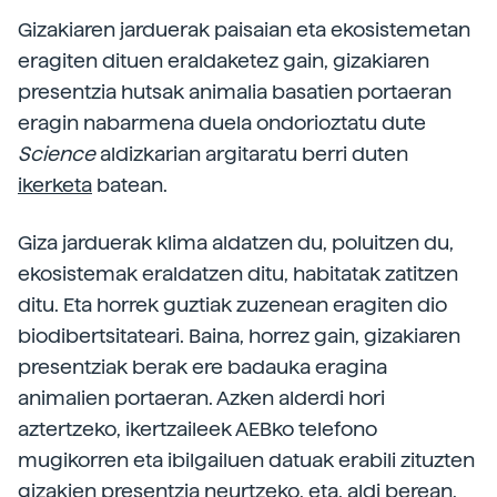
Gizakiaren jarduerak paisaian eta ekosistemetan
eragiten dituen eraldaketez gain, gizakiaren
presentzia hutsak animalia basatien portaeran
eragin nabarmena duela ondorioztatu dute
Science
aldizkarian argitaratu berri duten
ikerketa
batean.
Giza jarduerak klima aldatzen du, poluitzen du,
ekosistemak eraldatzen ditu, habitatak zatitzen
ditu. Eta horrek guztiak zuzenean eragiten dio
biodibertsitateari. Baina, horrez gain, gizakiaren
presentziak berak ere badauka eragina
animalien portaeran. Azken alderdi hori
aztertzeko, ikertzaileek AEBko telefono
mugikorren eta ibilgailuen datuak erabili zituzten
gizakien presentzia neurtzeko, eta, aldi berean,