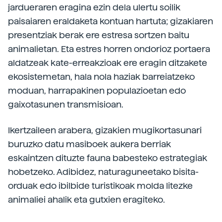
jardueraren eragina ezin dela ulertu soilik
paisaiaren eraldaketa kontuan hartuta; gizakiaren
presentziak berak ere estresa sortzen baitu
animalietan. Eta estres horren ondorioz portaera
aldatzeak kate-erreakzioak ere eragin ditzakete
ekosistemetan, hala nola haziak barreiatzeko
moduan, harrapakinen populazioetan edo
gaixotasunen transmisioan.
Ikertzaileen arabera, gizakien mugikortasunari
buruzko datu masiboek aukera berriak
eskaintzen dituzte fauna babesteko estrategiak
hobetzeko. Adibidez, naturaguneetako bisita-
orduak edo ibilbide turistikoak molda litezke
animaliei ahalik eta gutxien eragiteko.