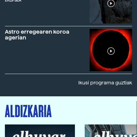
EKLIPSEA
Astro erregearen koroa
agerian
Ikusi programa guztiak
ALDIZKARIA