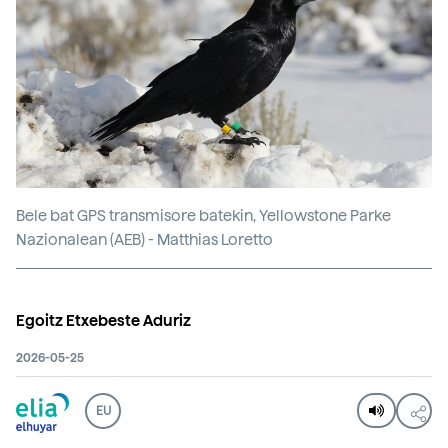
Bele bat GPS transmisore batekin, Yellowstone Parke
Nazionalean (AEB) - Matthias Loretto
Egoitz Etxebeste Aduriz
2026-05-25
EU