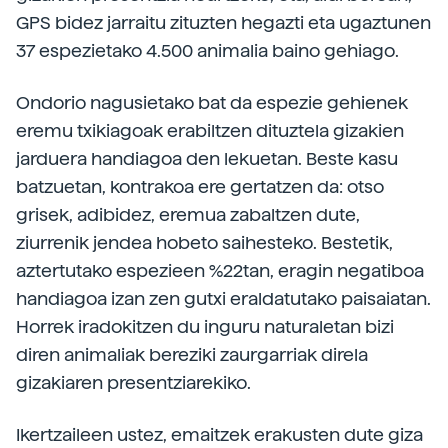
GPS bidez jarraitu zituzten hegazti eta ugaztunen
37 espezietako 4.500 animalia baino gehiago.
Ondorio nagusietako bat da espezie gehienek
eremu txikiagoak erabiltzen dituztela gizakien
jarduera handiagoa den lekuetan. Beste kasu
batzuetan, kontrakoa ere gertatzen da: otso
grisek, adibidez, eremua zabaltzen dute,
ziurrenik jendea hobeto saihesteko. Bestetik,
aztertutako espezieen %22tan, eragin negatiboa
handiagoa izan zen gutxi eraldatutako paisaiatan.
Horrek iradokitzen du inguru naturaletan bizi
diren animaliak bereziki zaurgarriak direla
gizakiaren presentziarekiko.
Ikertzaileen ustez, emaitzek erakusten dute giza