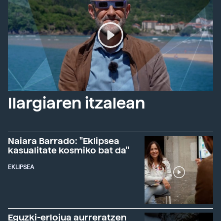
Ilargiaren itzalean
Naiara Barrado: "Eklipsea
kasualitate kosmiko bat da"
EKLIPSEA
Eguzki-erlojua aurreratzen