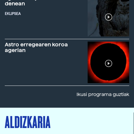
denean
EKLIPSEA
Astro erregearen koroa
agerian
Ikusi programa guztiak
ALDIZKARIA