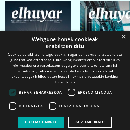
×
Webgune honek cookieak
erabiltzen ditu
Cookieak erabiltzen ditugu edukia, iragarkiak pertsonalizatzeko eta
gure trafikoa aztertzeko. Gure webgunearen erabilerari buruzko
informazioa ere partekatzen dugu gure publizitate- eta analisi-
bazkideekin, zuk eman diezun edo haiek beren zerbitzuak
erabiltzeagatik bildu duten beste informazio batzuekin konbina
dezaketenak.
BEHAR-BEHARREZKOA
ERRENDIMENDUA
BIDERATZEA
FUNTZIONALTASUNA
2026ko eka. 1a
2026ko mar. 1a
GUZTIAK ONARTU
GUZTIAK UKATU