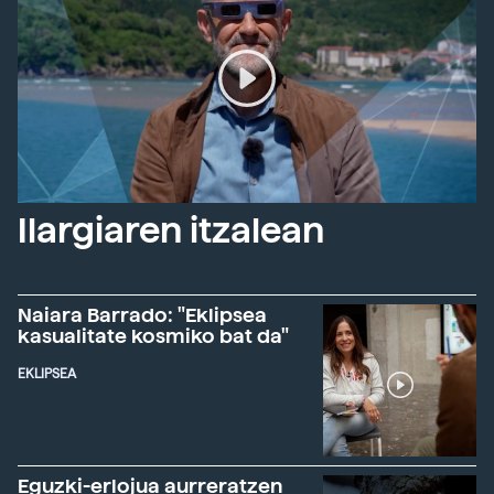
Ilargiaren itzalean
Naiara Barrado: "Eklipsea
kasualitate kosmiko bat da"
EKLIPSEA
Eguzki-erlojua aurreratzen