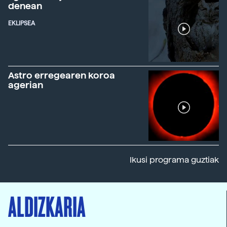
denean
EKLIPSEA
Astro erregearen koroa
agerian
Ikusi programa guztiak
ALDIZKARIA