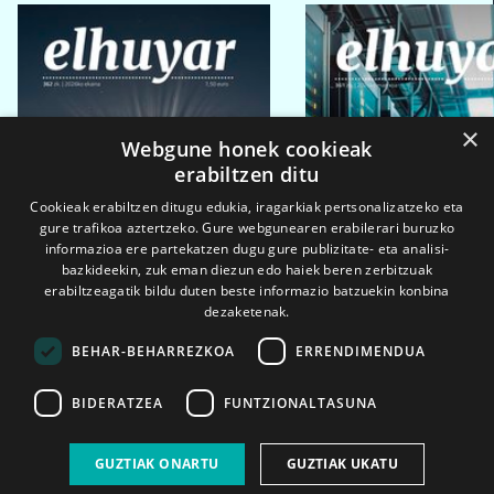
×
Webgune honek cookieak
erabiltzen ditu
Cookieak erabiltzen ditugu edukia, iragarkiak pertsonalizatzeko eta
gure trafikoa aztertzeko. Gure webgunearen erabilerari buruzko
informazioa ere partekatzen dugu gure publizitate- eta analisi-
bazkideekin, zuk eman diezun edo haiek beren zerbitzuak
erabiltzeagatik bildu duten beste informazio batzuekin konbina
dezaketenak.
BEHAR-BEHARREZKOA
ERRENDIMENDUA
BIDERATZEA
FUNTZIONALTASUNA
2026ko eka. 1a
2026ko mar. 1a
GUZTIAK ONARTU
GUZTIAK UKATU