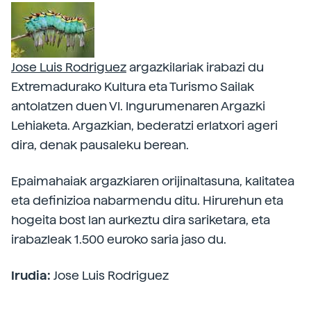
Jose Luis Rodriguez
argazkilariak irabazi du
Extremadurako Kultura eta Turismo Sailak
antolatzen duen VI. Ingurumenaren Argazki
Lehiaketa. Argazkian, bederatzi erlatxori ageri
dira, denak pausaleku berean.
Epaimahaiak argazkiaren orijinaltasuna, kalitatea
eta definizioa nabarmendu ditu. Hirurehun eta
hogeita bost lan aurkeztu dira sariketara, eta
irabazleak 1.500 euroko saria jaso du.
Irudia:
Jose Luis Rodriguez