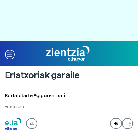
Erlatxoriak garaile
Kortabitarte Egiguren, Irati
2011-03-10
EU