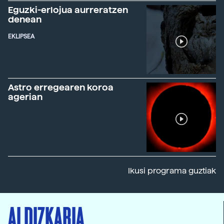
Eguzki-erlojua aurreratzen
denean
EKLIPSEA
Astro erregearen koroa
agerian
Ikusi programa guztiak
ALDIZKARIA