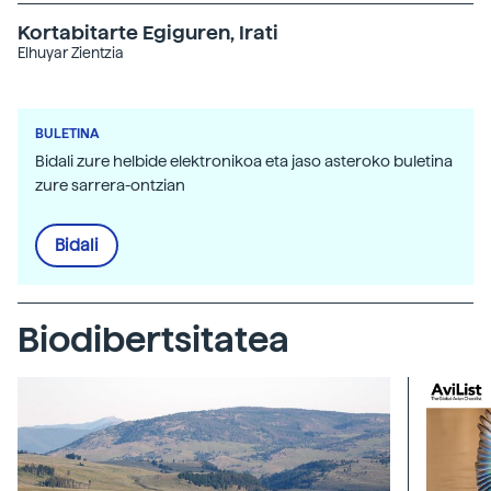
Kortabitarte Egiguren, Irati
Elhuyar Zientzia
BULETINA
Bidali zure helbide elektronikoa eta jaso asteroko buletina
zure sarrera-ontzian
Bidali
Biodibertsitatea