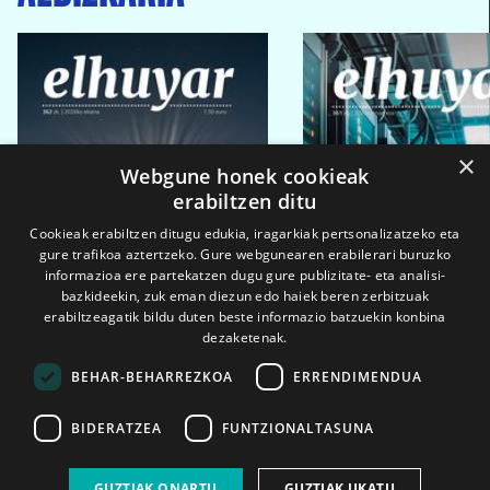
×
Webgune honek cookieak
erabiltzen ditu
Cookieak erabiltzen ditugu edukia, iragarkiak pertsonalizatzeko eta
gure trafikoa aztertzeko. Gure webgunearen erabilerari buruzko
informazioa ere partekatzen dugu gure publizitate- eta analisi-
bazkideekin, zuk eman diezun edo haiek beren zerbitzuak
erabiltzeagatik bildu duten beste informazio batzuekin konbina
dezaketenak.
BEHAR-BEHARREZKOA
ERRENDIMENDUA
BIDERATZEA
FUNTZIONALTASUNA
2026ko eka. 1a
2026ko mar. 1a
GUZTIAK ONARTU
GUZTIAK UKATU