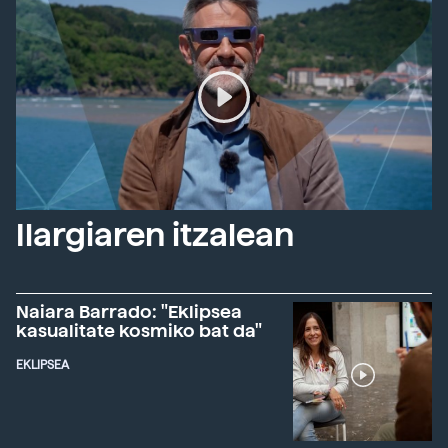
Ilargiaren itzalean
Naiara Barrado: "Eklipsea
kasualitate kosmiko bat da"
EKLIPSEA