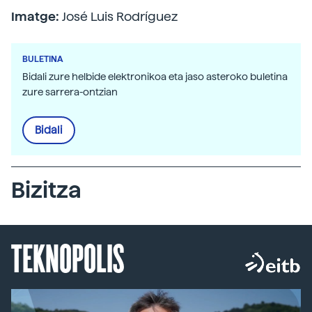
Imatge:
José Luis Rodríguez
BULETINA
Bidali zure helbide elektronikoa eta jaso asteroko buletina
zure sarrera-ontzian
Bidali
Bizitza
TEKNOPOLIS