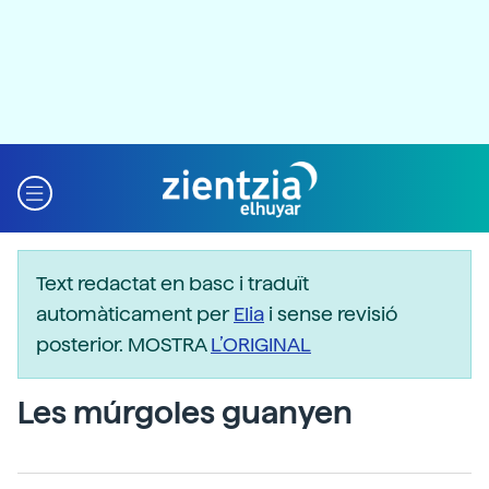
Text redactat en basc i traduït
automàticament per
Elia
i sense revisió
posterior. MOSTRA
L’ORIGINAL
Les múrgoles guanyen