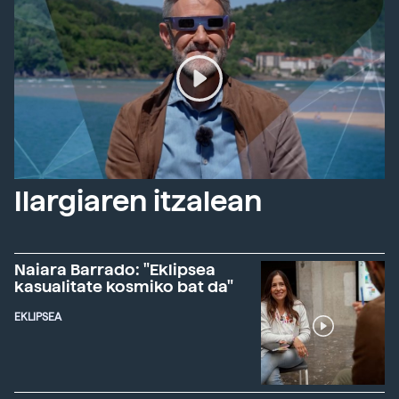
Ilargiaren itzalean
Naiara Barrado: "Eklipsea
kasualitate kosmiko bat da"
EKLIPSEA