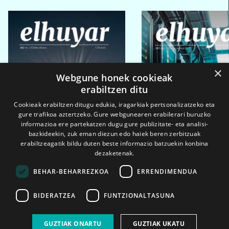
×
Webgune honek cookieak
erabiltzen ditu
Cookieak erabiltzen ditugu edukia, iragarkiak pertsonalizatzeko eta
gure trafikoa aztertzeko. Gure webgunearen erabilerari buruzko
informazioa ere partekatzen dugu gure publizitate- eta analisi-
bazkideekin, zuk eman diezun edo haiek beren zerbitzuak
erabiltzeagatik bildu duten beste informazio batzuekin konbina
dezaketenak.
BEHAR-BEHARREZKOA
ERRENDIMENDUA
BIDERATZEA
FUNTZIONALTASUNA
2026ko eka. 1a
2026ko mar. 1a
GUZTIAK ONARTU
GUZTIAK UKATU