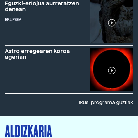
Eguzki-erlojua aurreratzen
denean
EKLIPSEA
Astro erregearen koroa
agerian
Ikusi programa guztiak
ALDIZKARIA