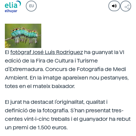
EU
El
fotògraf José Luis Rodríguez
ha guanyat la VI
edició de la Fira de Cultura i Turisme
d'Extremadura. Concurs de Fotografia de Medi
Ambient. En la imatge apareixen nou pestanyes,
totes en el mateix baixador.
El jurat ha destacat l'originalitat, qualitat i
definició de la fotografia. S'han presentat tres-
centes vint-i-cinc treballs i el guanyador ha rebut
un premi de 1.500 euros.