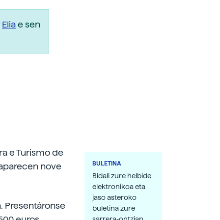
r
Elia
e sen
ra e Turismo de
BULETINA
 aparecen nove
Bidali zure helbide
elektronikoa eta
jaso asteroko
a. Presentáronse
buletina zure
500 euros.
sarrera-ontzian