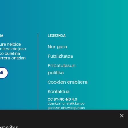
NA
LEGEZKOA
zure helbide
Nor gara
nikoa eta jaso
ko buletina
Publizitatea
arrera-ontzian
Pribatutasun
politika
li
Cookien erabilera
Kontaktua
CC BY-NC-ND 4.0
Lizentzia honetatik kanpo
geratzen dira webgunean
argitaratutako baliabide
×
grafikoak (argazki eta
ilustrazioak), baita Elhuyar ez
den bestelako erakunde eta
tzeko. Gure