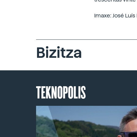
Imaxe: José Luís
Bizitza
TEKNOPOLIS