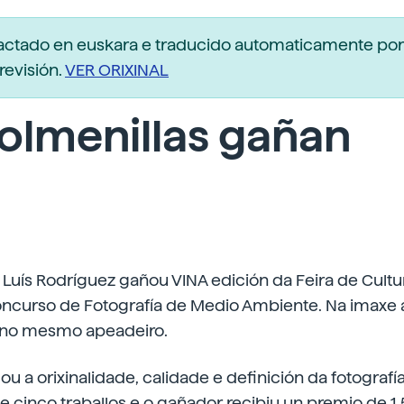
dactado en euskara e traducido automaticamente po
revisión.
VER ORIXINAL
olmenillas gañan
 Luís Rodríguez gañou VINA edición da Feira de Cultu
ncurso de Fotografía de Medio Ambiente. Na imaxe
 no mesmo apeadeiro.
u a orixinalidade, calidade e definición da fotografí
 e cinco traballos e o gañador recibiu un premio de 1.