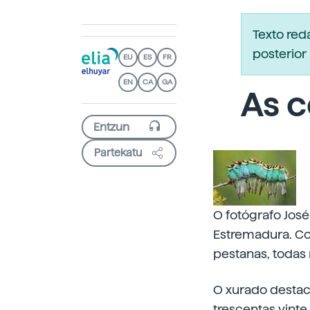
Texto re
posterior 
EU
ES
FR
EN
CA
GA
As c
Partekatu
O fotógrafo José
Estremadura. Co
pestanas, todas
O xurado destaco
trescentas vinte