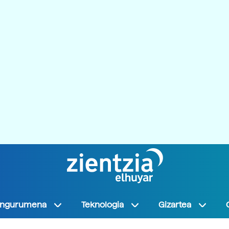
Ingurumena
Teknologia
Gizartea