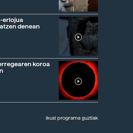
-erlojua
ratzen denean
erregearen koroa
n
Ikusi programa guztiak