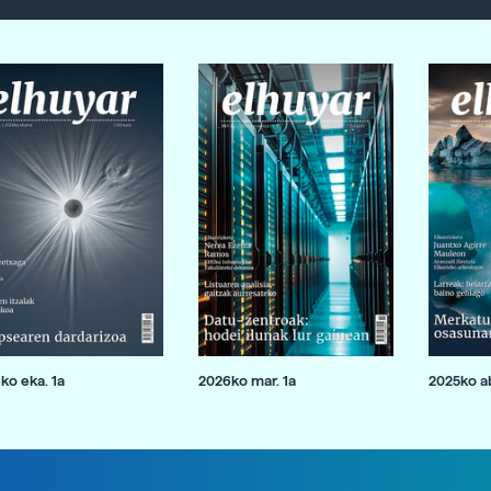
ko eka. 1a
2026ko mar. 1a
2025ko ab