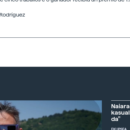
 Rodríguez
Naiara
kasual
da"
EKLIPSEA