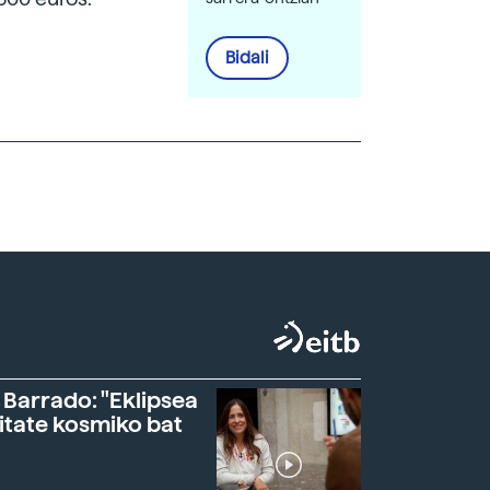
Bidali
 Barrado: "Eklipsea
itate kosmiko bat