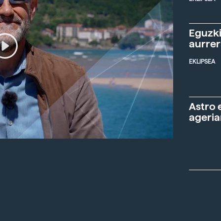
Eguzki
aurre
EKLIPSEA
Astro 
ageria