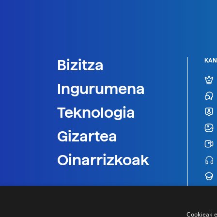
Bizitza
KAN
Ingurumena
Teknologia
Gizartea
Oinarrizkoak
Cookieak e