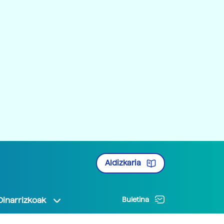
Aldizkaria
Oinarrizkoak
Buletina