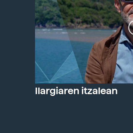
Ilargiaren itzalean