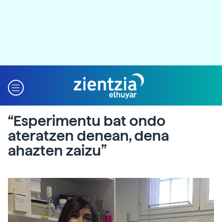
“Esperimentu bat ondo
ateratzen denean, dena
ahazten zaizu”