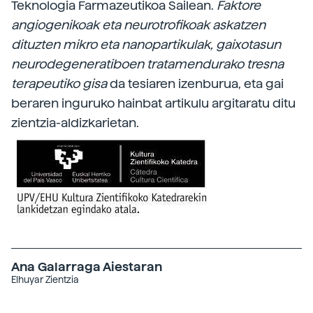
Teknologia Farmazeutikoa Sailean.
Faktore
angiogenikoak eta neurotrofikoak askatzen
dituzten mikro eta nanopartikulak, gaixotasun
neurodegeneratiboen tratamendurako tresna
terapeutiko gisa
da tesiaren izenburua, eta gai
beraren inguruko hainbat artikulu argitaratu ditu
zientzia-aldizkarietan.
Ana Galarraga Aiestaran
Elhuyar Zientzia