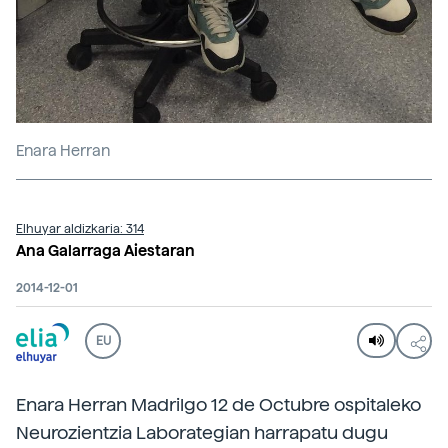
Enara Herran
Elhuyar aldizkaria: 314
Ana Galarraga Aiestaran
2014-12-01
EU
Enara Herran Madrilgo 12 de Octubre ospitaleko
Neurozientzia Laborategian harrapatu dugu