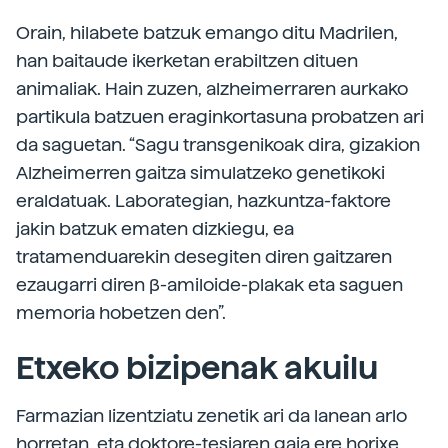
Orain, hilabete batzuk emango ditu Madrilen,
han baitaude ikerketan erabiltzen dituen
animaliak. Hain zuzen, alzheimerraren aurkako
partikula batzuen eraginkortasuna probatzen ari
da saguetan. “Sagu transgenikoak dira, gizakion
Alzheimerren gaitza simulatzeko genetikoki
eraldatuak. Laborategian, hazkuntza-faktore
jakin batzuk ematen dizkiegu, ea
tratamenduarekin desegiten diren gaitzaren
ezaugarri diren β-amiloide-plakak eta saguen
memoria hobetzen den”.
Etxeko bizipenak akuilu
Farmazian lizentziatu zenetik ari da lanean arlo
horretan, eta doktore-tesiaren gaia ere horixe