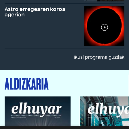
Astro erregearen koroa
agerian
Ikusi programa guztiak
ALDIZKARIA