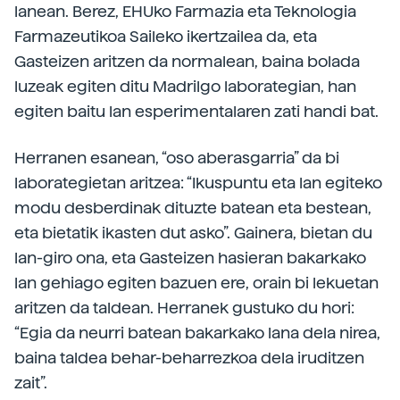
lanean. Berez, EHUko Farmazia eta Teknologia
Farmazeutikoa Saileko ikertzailea da, eta
Gasteizen aritzen da normalean, baina bolada
luzeak egiten ditu Madrilgo laborategian, han
egiten baitu lan esperimentalaren zati handi bat.
Herranen esanean, “oso aberasgarria” da bi
laborategietan aritzea: “Ikuspuntu eta lan egiteko
modu desberdinak dituzte batean eta bestean,
eta bietatik ikasten dut asko”. Gainera, bietan du
lan-giro ona, eta Gasteizen hasieran bakarkako
lan gehiago egiten bazuen ere, orain bi lekuetan
aritzen da taldean. Herranek gustuko du hori:
“Egia da neurri batean bakarkako lana dela nirea,
baina taldea behar-beharrezkoa dela iruditzen
zait”.