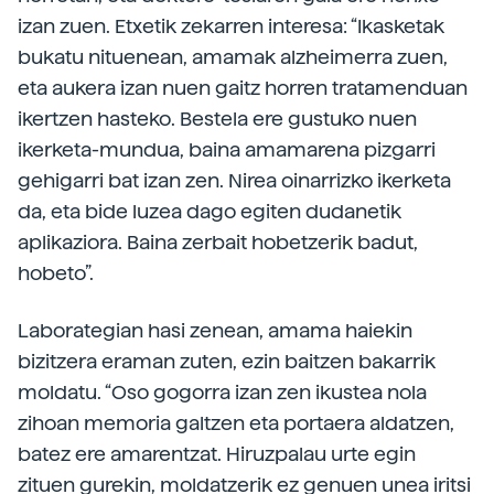
izan zuen. Etxetik zekarren interesa: “Ikasketak
bukatu nituenean, amamak alzheimerra zuen,
eta aukera izan nuen gaitz horren tratamenduan
ikertzen hasteko. Bestela ere gustuko nuen
ikerketa-mundua, baina amamarena pizgarri
gehigarri bat izan zen. Nirea oinarrizko ikerketa
da, eta bide luzea dago egiten dudanetik
aplikaziora. Baina zerbait hobetzerik badut,
hobeto”.
Laborategian hasi zenean, amama haiekin
bizitzera eraman zuten, ezin baitzen bakarrik
moldatu. “Oso gogorra izan zen ikustea nola
zihoan memoria galtzen eta portaera aldatzen,
batez ere amarentzat. Hiruzpalau urte egin
zituen gurekin, moldatzerik ez genuen unea iritsi