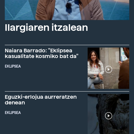
Ilargiaren itzalean
Naiara Barrado: "Eklipsea
kasualitate kosmiko bat da"
EKLIPSEA
Eguzki-erlojua aurreratzen
denean
EKLIPSEA