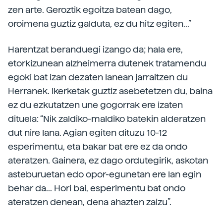
zen arte. Geroztik egoitza batean dago,
oroimena guztiz galduta, ez du hitz egiten...”
Harentzat beranduegi izango da; hala ere,
etorkizunean alzheimerra dutenek tratamendu
egoki bat izan dezaten lanean jarraitzen du
Herranek. Ikerketak guztiz asebetetzen du, baina
ez du ezkutatzen une gogorrak ere izaten
dituela: “Nik zaldiko-maldiko batekin alderatzen
dut nire lana. Agian egiten dituzu 10-12
esperimentu, eta bakar bat ere ez da ondo
ateratzen. Gainera, ez dago ordutegirik, askotan
asteburuetan edo opor-egunetan ere lan egin
behar da... Hori bai, esperimentu bat ondo
ateratzen denean, dena ahazten zaizu”.