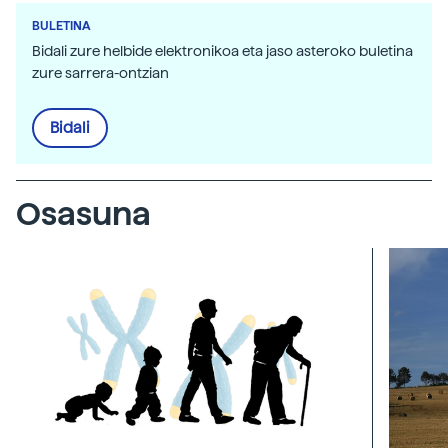
BULETINA
Bidali zure helbide elektronikoa eta jaso asteroko buletina
zure sarrera-ontzian
Bidali
Osasuna