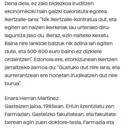
Dena dela, ez zaio bidezkoa iruditzen
ekonomikoki hain gaizki baloratuta egotea
ikertzaile-lana: “Nik ikertzaile-kontratua dut, eta
egiten ari naizen ikerketak lau urterako diru-
laguntza jaso du. Beraz, ezin naiteke kexatu.
Baina nire lankide batzuk nik adina lan egiten
dute, eta 500-800 euro baino ez dizkiete
ordaintzen”. Edonola ere, etorkizunean ikertzen
jarraitzeko asmoa du: “Gustuko dut nire lana, eta
aurrerantzean ere honetan irudikatzen dut nire
burua”.
Enara Herran Martinez
Gasteizen jaioa, 1985ean. EHUn lizentziatu zen
Farmazian, Gasteizko fakultatean, eta fakultate
berean egin zuen doktore-tesia, Farmazia eta