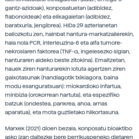
gantz-azidoak), konposatuetan (adibidez,
flabonoideak) eta elikagaietan (adibidez,
baratxuria, jengibrea). HIDa 29 azterlanetan
baliozkotu zen, hainbat hantura-markatzailerekin,
hala nola PCR, interleuzina-6 eta alfa tumore-
nekrosiaren faktorea (TNF-α, ingelesezko siglan,
hanturaren aldeko beste zitokina). Emaitzetan,
hauek ziren hanturarekin lotuta agertzen ziren
gaixotasunak (handiagotik txikiagora, baina
modu esanguratsuan): miokardioko infartua,
minbizia (orokorrean hartuta), eta espezifiko
batzuk (ondestea, pankrea, ahoa, arnas
aparatua), eta mota guztietako hilkortasuna.
Marxek (2021) dioen bezala, konposatu bioaktibo
asko izan daitezke bere berrikuspeneko dietaren