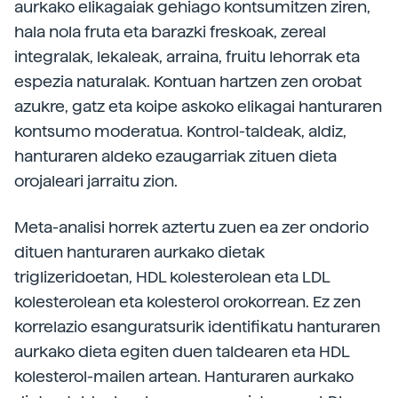
aurkako elikagaiak gehiago kontsumitzen ziren,
hala nola fruta eta barazki freskoak, zereal
integralak, lekaleak, arraina, fruitu lehorrak eta
espezia naturalak. Kontuan hartzen zen orobat
azukre, gatz eta koipe askoko elikagai hanturaren
kontsumo moderatua. Kontrol-taldeak, aldiz,
hanturaren aldeko ezaugarriak zituen dieta
orojaleari jarraitu zion.
Meta-analisi horrek aztertu zuen ea zer ondorio
dituen hanturaren aurkako dietak
triglizeridoetan, HDL kolesterolean eta LDL
kolesterolean eta kolesterol orokorrean. Ez zen
korrelazio esanguratsurik identifikatu hanturaren
aurkako dieta egiten duen taldearen eta HDL
kolesterol-mailen artean. Hanturaren aurkako