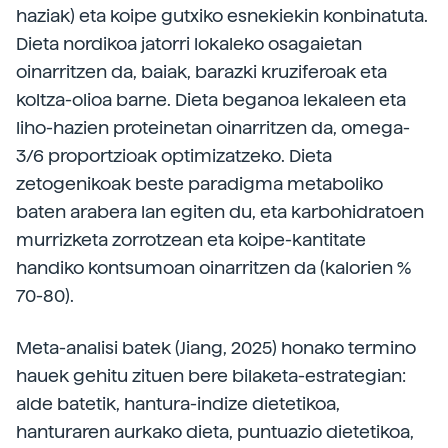
haziak) eta koipe gutxiko esnekiekin konbinatuta.
Dieta nordikoa jatorri lokaleko osagaietan
oinarritzen da, baiak, barazki kruziferoak eta
koltza-olioa barne. Dieta beganoa lekaleen eta
liho-hazien proteinetan oinarritzen da, omega-
3/6 proportzioak optimizatzeko. Dieta
zetogenikoak beste paradigma metaboliko
baten arabera lan egiten du, eta karbohidratoen
murrizketa zorrotzean eta koipe-kantitate
handiko kontsumoan oinarritzen da (kalorien %
70-80).
Meta-analisi batek (Jiang, 2025) honako termino
hauek gehitu zituen bere bilaketa-estrategian:
alde batetik, hantura-indize dietetikoa,
hanturaren aurkako dieta, puntuazio dietetikoa,