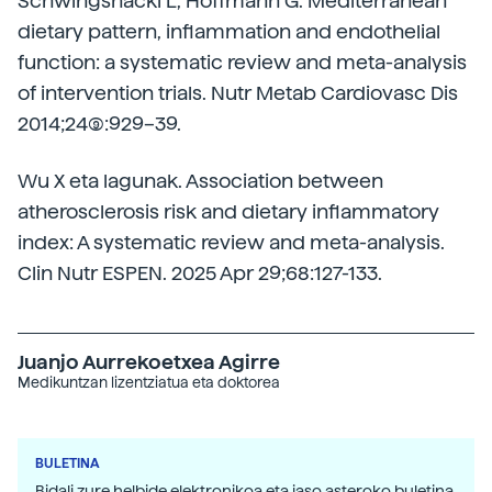
Schwingshackl L, Hoffmann G. Mediterranean
dietary pattern, inflammation and endothelial
function: a systematic review and meta-analysis
of intervention trials. Nutr Metab Cardiovasc Dis
2014;24(9):929–39.
Wu X eta lagunak. Association between
atherosclerosis risk and dietary inflammatory
index: A systematic review and meta-analysis.
Clin Nutr ESPEN. 2025 Apr 29;68:127-133.
Juanjo Aurrekoetxea Agirre
Medikuntzan lizentziatua eta doktorea
BULETINA
Bidali zure helbide elektronikoa eta jaso asteroko buletina