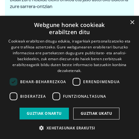
zure sarrera-ontzian
×
Bidali
Webgune honek cookieak
erabiltzen ditu
Cookieak erabiltzen ditugu edukia, iragarkiak pertsonalizatzeko eta
gure trafikoa aztertzeko. Gure webgunearen erabilerari buruzko
informazioa ere partekatzen dugu gure publizitate- eta analisi-
bazkideekin, zuk eman diezun edo haiek beren zerbitzuak
Osasuna
erabiltzeagatik bildu duten beste informazio batzuekin konbina
dezaketenak.
BEHAR-BEHARREZKOA
ERRENDIMENDUA
BIDERATZEA
FUNTZIONALTASUNA
GUZTIAK ONARTU
GUZTIAK UKATU
XEHETASUNAK ERAKUTSI