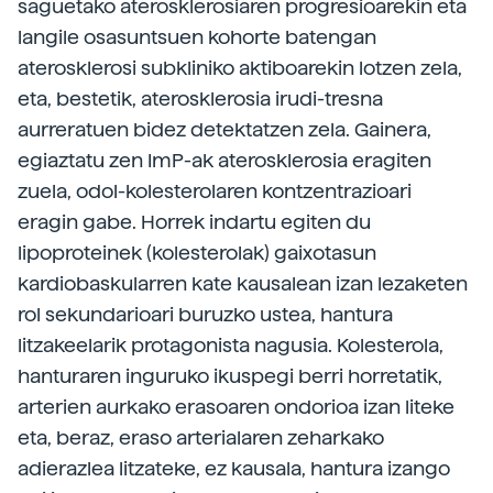
saguetako aterosklerosiaren progresioarekin eta
langile osasuntsuen kohorte batengan
aterosklerosi subkliniko aktiboarekin lotzen zela,
eta, bestetik, aterosklerosia irudi-tresna
aurreratuen bidez detektatzen zela. Gainera,
egiaztatu zen ImP-ak aterosklerosia eragiten
zuela, odol-kolesterolaren kontzentrazioari
eragin gabe. Horrek indartu egiten du
lipoproteinek (kolesterolak) gaixotasun
kardiobaskularren kate kausalean izan lezaketen
rol sekundarioari buruzko ustea, hantura
litzakeelarik protagonista nagusia. Kolesterola,
hanturaren inguruko ikuspegi berri horretatik,
arterien aurkako erasoaren ondorioa izan liteke
eta, beraz, eraso arterialaren zeharkako
adierazlea litzateke, ez kausala, hantura izango