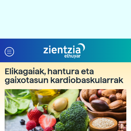
Elikagaiak, hantura eta
gaixotasun kardiobaskularrak