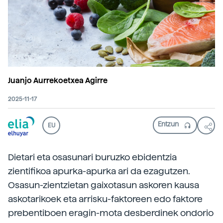
Juanjo Aurrekoetxea Agirre
2025-11-17
EU
Dietari eta osasunari buruzko ebidentzia
zientifikoa apurka-apurka ari da ezagutzen.
Osasun-zientzietan gaixotasun askoren kausa
askotarikoek eta arrisku-faktoreen edo faktore
prebentiboen eragin-mota desberdinek ondorio