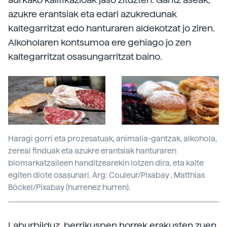
azukre erantsiak eta edari azukredunak
kaltegarritzat edo hanturaren aldekotzat jo ziren.
Alkoholaren kontsumoa ere gehiago jo zen
kaltegarritzat osasungarritzat baino.
Haragi gorri eta prozesatuak, animalia-gantzak, alkohola,
zereal finduak eta azukre erantsiak hanturaren
biomarkatzaileen handitzearekin lotzen dira, eta kalte
egiten diote osasunari. Arg: Couleur/Pixabay , Matthias
Böckel/Pixabay (hurrenez hurren).
Laburbilduz, berrikuspen horrek erakusten zuen