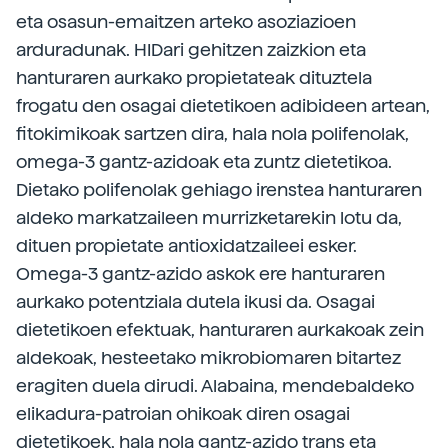
eta osasun-emaitzen arteko asoziazioen
arduradunak. HIDari gehitzen zaizkion eta
hanturaren aurkako propietateak dituztela
frogatu den osagai dietetikoen adibideen artean,
fitokimikoak sartzen dira, hala nola polifenolak,
omega-3 gantz-azidoak eta zuntz dietetikoa.
Dietako polifenolak gehiago irenstea hanturaren
aldeko markatzaileen murrizketarekin lotu da,
dituen propietate antioxidatzaileei esker.
Omega-3 gantz-azido askok ere hanturaren
aurkako potentziala dutela ikusi da. Osagai
dietetikoen efektuak, hanturaren aurkakoak zein
aldekoak, hesteetako mikrobiomaren bitartez
eragiten duela dirudi. Alabaina, mendebaldeko
elikadura-patroian ohikoak diren osagai
dietetikoek, hala nola gantz-azido trans eta