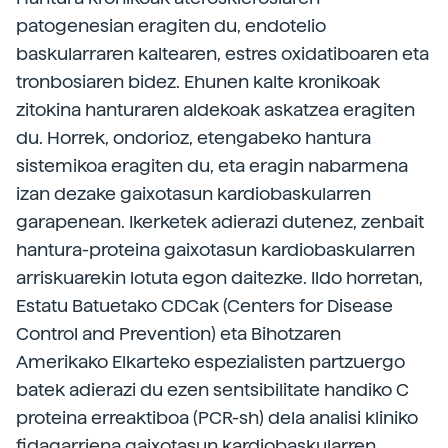
patogenesian eragiten du, endotelio
baskularraren kaltearen, estres oxidatiboaren eta
tronbosiaren bidez. Ehunen kalte kronikoak
zitokina hanturaren aldekoak askatzea eragiten
du. Horrek, ondorioz, etengabeko hantura
sistemikoa eragiten du, eta eragin nabarmena
izan dezake gaixotasun kardiobaskularren
garapenean. Ikerketek adierazi dutenez, zenbait
hantura-proteina gaixotasun kardiobaskularren
arriskuarekin lotuta egon daitezke. Ildo horretan,
Estatu Batuetako CDCak (Centers for Disease
Control and Prevention) eta Bihotzaren
Amerikako Elkarteko espezialisten partzuergo
batek adierazi du ezen sentsibilitate handiko C
proteina erreaktiboa (PCR-sh) dela analisi kliniko
fidagarriena gaixotasun kardiobaskularren