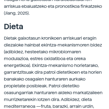
arriskua ebaluatzeko eta pronostikoa finkatzeko
(Jiang, 2025).
Dieta
Dietak gaixotasun kronikoen arriskuari eragin
diezaioke hainbat ekintza-mekanismoren bidez
(adibidez, hesteetako mikrobiomaren
modulazioa, estres oxidatiboa eta oreka
energetikoa). Ekintza-mekanismo horietarako,
garrantzitsuak dira patroi dietetikoen eta horien
banakako osagaien hanturaren aurkako
propietate posibleak. Patroi dietetiko
osasungarriak hanturaren aldeko markatzaileen
murrizketarekin lotzen dira. Adibidez, dieta
mediterraneoa —fruta, barazki, arrain urdin,