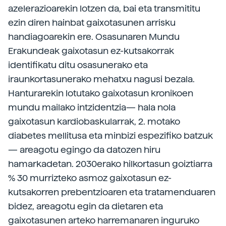
azelerazioarekin lotzen da, bai eta transmititu
ezin diren hainbat gaixotasunen arrisku
handiagoarekin ere. Osasunaren Mundu
Erakundeak gaixotasun ez-kutsakorrak
identifikatu ditu osasunerako eta
iraunkortasunerako mehatxu nagusi bezala.
Hanturarekin lotutako gaixotasun kronikoen
mundu mailako intzidentzia— hala nola
gaixotasun kardiobaskularrak, 2. motako
diabetes mellitusa eta minbizi espezifiko batzuk
— areagotu egingo da datozen hiru
hamarkadetan. 2030erako hilkortasun goiztiarra
% 30 murrizteko asmoz gaixotasun ez-
kutsakorren prebentzioaren eta tratamenduaren
bidez, areagotu egin da dietaren eta
gaixotasunen arteko harremanaren inguruko