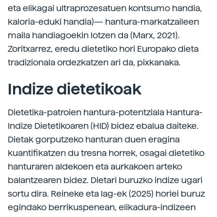
eta elikagai ultraprozesatuen kontsumo handia,
kaloria-eduki handia)— hantura-markatzaileen
maila handiagoekin lotzen da (Marx, 2021).
Zoritxarrez, eredu dietetiko hori Europako dieta
tradizionala ordezkatzen ari da, pixkanaka.
Indize dietetikoak
Dietetika-patroien hantura-potentziala Hantura-
Indize Dietetikoaren (HID) bidez ebalua daiteke.
Dietak gorputzeko hanturan duen eragina
kuantifikatzen du tresna horrek, osagai dietetiko
hanturaren aldekoen eta aurkakoen arteko
balantzearen bidez. Dietari buruzko indize ugari
sortu dira. Reineke eta lag-ek (2025) horiei buruz
egindako berrikuspenean, elikadura-indizeen