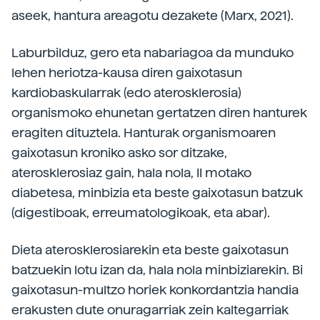
aseek, hantura areagotu dezakete (Marx, 2021).
Laburbilduz, gero eta nabariagoa da munduko
lehen heriotza-kausa diren gaixotasun
kardiobaskularrak (edo aterosklerosia)
organismoko ehunetan gertatzen diren hanturek
eragiten dituztela. Hanturak organismoaren
gaixotasun kroniko asko sor ditzake,
aterosklerosiaz gain, hala nola, II motako
diabetesa, minbizia eta beste gaixotasun batzuk
(digestiboak, erreumatologikoak, eta abar).
Dieta aterosklerosiarekin eta beste gaixotasun
batzuekin lotu izan da, hala nola minbiziarekin. Bi
gaixotasun-multzo horiek konkordantzia handia
erakusten dute onuragarriak zein kaltegarriak