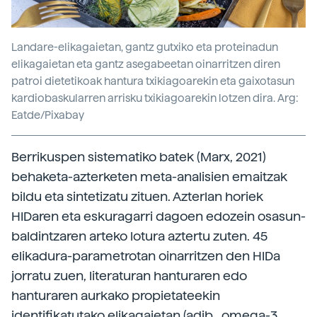
Landare-elikagaietan, gantz gutxiko eta proteinadun
elikagaietan eta gantz asegabeetan oinarritzen diren
patroi dietetikoak hantura txikiagoarekin eta gaixotasun
kardiobaskularren arrisku txikiagoarekin lotzen dira. Arg:
Eatde/Pixabay
Berrikuspen sistematiko batek (Marx, 2021)
behaketa-azterketen meta-analisien emaitzak
bildu eta sintetizatu zituen. Azterlan horiek
HIDaren eta eskuragarri dagoen edozein osasun-
baldintzaren arteko lotura aztertu zuten. 45
elikadura-parametrotan oinarritzen den HIDa
jorratu zuen, literaturan hanturaren edo
hanturaren aurkako propietateekin
identifikatutako elikagaietan (adib., omega-3