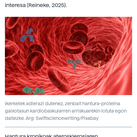
interesa (Reineke, 2025).
Ikerketek adierazi dutenez, zenbait hantura-proteina
gaixotasun kardiobaskularren arriskuarekin lotuta egon
daitezke. Arg: Swiftsciencewriting/Pixabay
Hantura kronikoak aterosklerosiaren