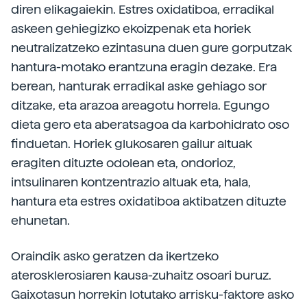
diren elikagaiekin. Estres oxidatiboa, erradikal
askeen gehiegizko ekoizpenak eta horiek
neutralizatzeko ezintasuna duen gure gorputzak
hantura-motako erantzuna eragin dezake. Era
berean, hanturak erradikal aske gehiago sor
ditzake, eta arazoa areagotu horrela. Egungo
dieta gero eta aberatsagoa da karbohidrato oso
finduetan. Horiek glukosaren gailur altuak
eragiten dituzte odolean eta, ondorioz,
intsulinaren kontzentrazio altuak eta, hala,
hantura eta estres oxidatiboa aktibatzen dituzte
ehunetan.
Oraindik asko geratzen da ikertzeko
aterosklerosiaren kausa-zuhaitz osoari buruz.
Gaixotasun horrekin lotutako arrisku-faktore asko