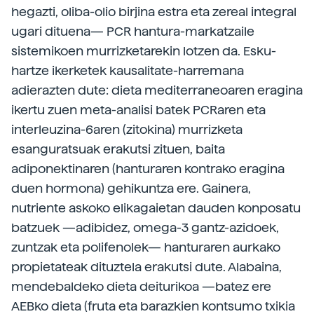
hegazti, oliba-olio birjina estra eta zereal integral
ugari dituena— PCR hantura-markatzaile
sistemikoen murrizketarekin lotzen da. Esku-
hartze ikerketek kausalitate-harremana
adierazten dute: dieta mediterraneoaren eragina
ikertu zuen meta-analisi batek PCRaren eta
interleuzina-6aren (zitokina) murrizketa
esanguratsuak erakutsi zituen, baita
adiponektinaren (hanturaren kontrako eragina
duen hormona) gehikuntza ere. Gainera,
nutriente askoko elikagaietan dauden konposatu
batzuek —adibidez, omega-3 gantz-azidoek,
zuntzak eta polifenolek­­— hanturaren aurkako
propietateak dituztela erakutsi dute. Alabaina,
mendebaldeko dieta deiturikoa —batez ere
AEBko dieta (fruta eta barazkien kontsumo txikia