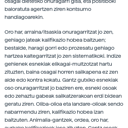
osagai dietetiko onuragarri gisa, eta positiboki
baloratuta agertzen ziren kontsumo
handiagoarekin.
Oro har, arraina/itsaskia onuragarritzat jo zen,
gehiago jateak kalifikazio hobea baitzuen;
bestalde, haragi gorri edo prozesatu gehiago
hartzea kaltegarritzat jo zen sistematikoki. Indize
gehienek esnekiak elikagai-multzotzat hartu
zituzten, baina osagai horren sailkapena ez zen
alde edo kontra kokatu. Gantz gutxiko esnekiak
oso onuragarritzat jo baziren ere, esneki osoak
edo zehaztu gabeak sailkatzerakoan erdi bidean
geratu ziren. Oliba-olioa eta landare-olioak sendo
nabarmendu ziren, kalifikazio hobea izan
baitzuten. Animalia-gantzek, ordea, oro har,
aurkako kalifikazioak jaso zituzten. Gantz aseak,