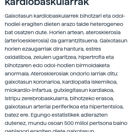
kardiobaskularrak
Gaixotasun kardiobaskularrek bihotzari eta odol-
hodiei eragiten dieten arazo talde heterogeneo
bat osatzen dute. Horien artean, aterosklerosia
(arterioesklerosia) da garrantzitsuena. Gaixotasun
horien ezaugarriak dira hantura, estres
oxidatiboa, zelulen ugaritzea, hipertrofia eta
bihotzaren edo odol-hodien birmoldaketa
anormala. Aterosklerosiak ondorio larriak ditu:
gaixotasun koronarioa, kardiopatia iskemikoa,
miokardio-infartua, gutxiegitasun kardiakoa,
istripu zerebrobaskularra, bihotzeko erasoa,
gaixotasun arterial periferikoa eta hipertentsioa,
batez ere. Egungo estatistikek adierazten
dutenez, mundu osoan 500 milioi pertsona baino
gehiagori eragiten diete gaixotasun