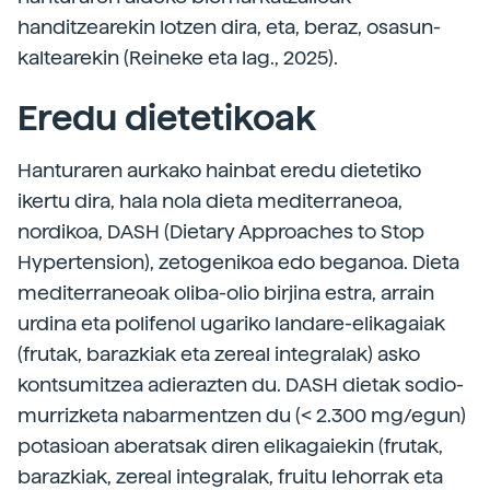
handitzearekin lotzen dira, eta, beraz, osasun-
kaltearekin (Reineke eta lag., 2025).
Eredu dietetikoak
Hanturaren aurkako hainbat eredu dietetiko
ikertu dira, hala nola dieta mediterraneoa,
nordikoa, DASH (Dietary Approaches to Stop
Hypertension), zetogenikoa edo beganoa. Dieta
mediterraneoak oliba-olio birjina estra, arrain
urdina eta polifenol ugariko landare-elikagaiak
(frutak, barazkiak eta zereal integralak) asko
kontsumitzea adierazten du. DASH dietak sodio-
murrizketa nabarmentzen du (< 2.300 mg/egun)
potasioan aberatsak diren elikagaiekin (frutak,
barazkiak, zereal integralak, fruitu lehorrak eta