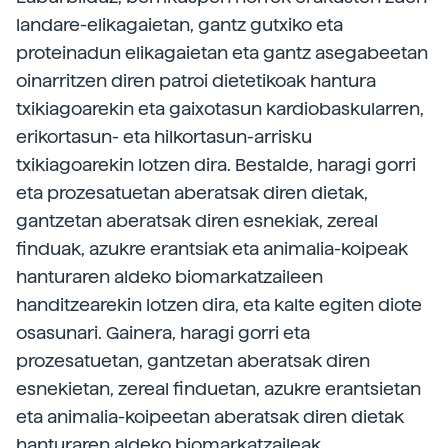
landare-elikagaietan, gantz gutxiko eta
proteinadun elikagaietan eta gantz asegabeetan
oinarritzen diren patroi dietetikoak hantura
txikiagoarekin eta gaixotasun kardiobaskularren,
erikortasun- eta hilkortasun-arrisku
txikiagoarekin lotzen dira. Bestalde, haragi gorri
eta prozesatuetan aberatsak diren dietak,
gantzetan aberatsak diren esnekiak, zereal
finduak, azukre erantsiak eta animalia-koipeak
hanturaren aldeko biomarkatzaileen
handitzearekin lotzen dira, eta kalte egiten diote
osasunari. Gainera, haragi gorri eta
prozesatuetan, gantzetan aberatsak diren
esnekietan, zereal finduetan, azukre erantsietan
eta animalia-koipeetan aberatsak diren dietak
hanturaren aldeko biomarkatzaileak