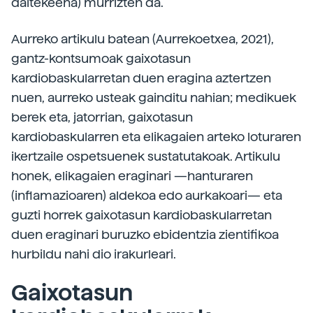
daitekeena) murrizten da.
Aurreko artikulu batean (Aurrekoetxea, 2021),
gantz-kontsumoak gaixotasun
kardiobaskularretan duen eragina aztertzen
nuen, aurreko usteak gainditu nahian; medikuek
berek eta, jatorrian, gaixotasun
kardiobaskularren eta elikagaien arteko loturaren
ikertzaile ospetsuenek sustatutakoak. Artikulu
honek, elikagaien eraginari —hanturaren
(inflamazioaren) aldekoa edo aurkakoari— eta
guzti horrek gaixotasun kardiobaskularretan
duen eraginari buruzko ebidentzia zientifikoa
hurbildu nahi dio irakurleari.
Gaixotasun