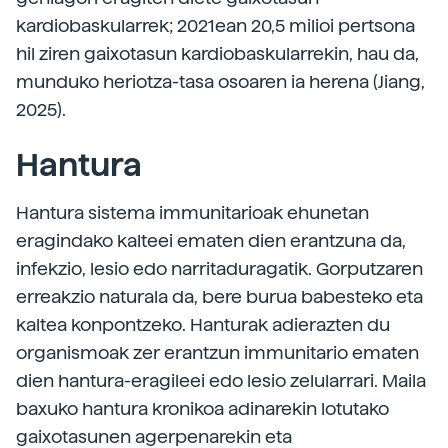
kardiobaskularrek; 2021ean 20,5 milioi pertsona
hil ziren gaixotasun kardiobaskularrekin, hau da,
munduko heriotza-tasa osoaren ia herena (Jiang,
2025).
Hantura
Hantura sistema immunitarioak ehunetan
eragindako kalteei ematen dien erantzuna da,
infekzio, lesio edo narritaduragatik. Gorputzaren
erreakzio naturala da, bere burua babesteko eta
kaltea konpontzeko. Hanturak adierazten du
organismoak zer erantzun immunitario ematen
dien hantura-eragileei edo lesio zelularrari. Maila
baxuko hantura kronikoa adinarekin lotutako
gaixotasunen agerpenarekin eta