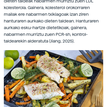
dieten taldeak nabarmen murriztu zuen LDL
kolesterola. Gainera, kolesterol orokorraren
mailak ere nabarmen txikiagoak izan ziren
hanturaren aurkako dieten taldean. Hanturaren
aurkako esku-hartze dietetikoak, gainera,
nabarmen murriztu zuen PCR-sh, kontrol-
taldearekin alderatuta (Jiang, 2025).