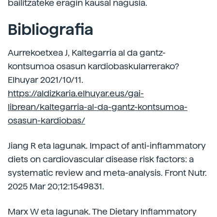
bailitzateke eragin kausal nagusia.
Bibliografia
Aurrekoetxea J, Kaltegarria al da gantz-
kontsumoa osasun kardiobaskularrerako?
Elhuyar 2021/10/11.
https://aldizkaria.elhuyar.eus/gai-
librean/kaltegarria-al-da-gantz-kontsumoa-
osasun-kardiobas/
Jiang R eta lagunak. Impact of anti-inflammatory
diets on cardiovascular disease risk factors: a
systematic review and meta-analysis. Front Nutr.
2025 Mar 20;12:1549831.
Marx W eta lagunak. The Dietary Inflammatory