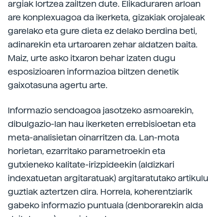
argiak lortzea zailtzen dute. Elikaduraren arloan
are konplexuagoa da ikerketa, gizakiak orojaleak
garelako eta gure dieta ez delako berdina beti,
adinarekin eta urtaroaren zehar aldatzen baita.
Maiz, urte asko itxaron behar izaten dugu
esposizioaren informazioa biltzen denetik
gaixotasuna agertu arte.
Informazio sendoagoa jasotzeko asmoarekin,
dibulgazio-lan hau ikerketen errebisioetan eta
meta-analisietan oinarritzen da. Lan-mota
horietan, ezarritako parametroekin eta
gutxieneko kalitate-irizpideekin (aldizkari
indexatuetan argitaratuak) argitaratutako artikulu
guztiak aztertzen dira. Horrela, koherentziarik
gabeko informazio puntuala (denborarekin alda