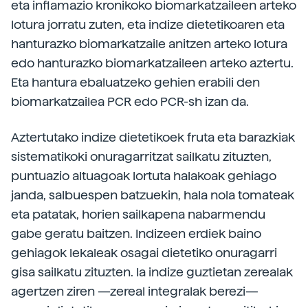
eta inflamazio kronikoko biomarkatzaileen arteko
lotura jorratu zuten, eta indize dietetikoaren eta
hanturazko biomarkatzaile anitzen arteko lotura
edo hanturazko biomarkatzaileen arteko aztertu.
Eta hantura ebaluatzeko gehien erabili den
biomarkatzailea PCR edo PCR-sh izan da.
Aztertutako indize dietetikoek fruta eta barazkiak
sistematikoki onuragarritzat sailkatu zituzten,
puntuazio altuagoak lortuta halakoak gehiago
janda, salbuespen batzuekin, hala nola tomateak
eta patatak, horien sailkapena nabarmendu
gabe geratu baitzen. Indizeen erdiek baino
gehiagok lekaleak osagai dietetiko onuragarri
gisa sailkatu zituzten. Ia indize guztietan zerealak
agertzen ziren —zereal integralak berezi—