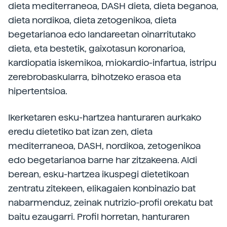
dieta mediterraneoa, DASH dieta, dieta beganoa,
dieta nordikoa, dieta zetogenikoa, dieta
begetarianoa edo landareetan oinarritutako
dieta, eta bestetik, gaixotasun koronarioa,
kardiopatia iskemikoa, miokardio-infartua, istripu
zerebrobaskularra, bihotzeko erasoa eta
hipertentsioa.
Ikerketaren esku-hartzea hanturaren aurkako
eredu dietetiko bat izan zen, dieta
mediterraneoa, DASH, nordikoa, zetogenikoa
edo begetarianoa barne har zitzakeena. Aldi
berean, esku-hartzea ikuspegi dietetikoan
zentratu zitekeen, elikagaien konbinazio bat
nabarmenduz, zeinak nutrizio-profil orekatu bat
baitu ezaugarri. Profil horretan, hanturaren