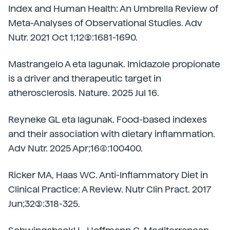
Index and Human Health: An Umbrella Review of
Meta-Analyses of Observational Studies. Adv
Nutr. 2021 Oct 1;12(5):1681-1690.
Mastrangelo A eta lagunak. Imidazole propionate
is a driver and therapeutic target in
atherosclerosis. Nature. 2025 Jul 16.
Reyneke GL eta lagunak. Food-based indexes
and their association with dietary inflammation.
Adv Nutr. 2025 Apr;16(4):100400.
Ricker MA, Haas WC. Anti-Inflammatory Diet in
Clinical Practice: A Review. Nutr Clin Pract. 2017
Jun;32(3):318-325.