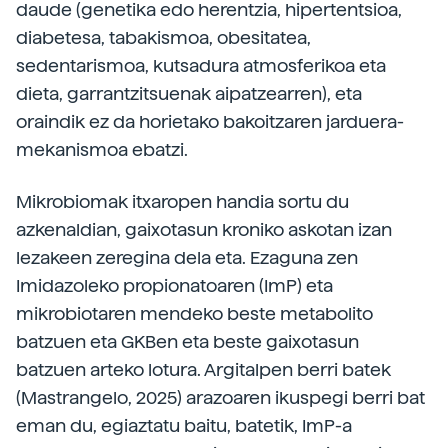
daude (genetika edo herentzia, hipertentsioa,
diabetesa, tabakismoa, obesitatea,
sedentarismoa, kutsadura atmosferikoa eta
dieta, garrantzitsuenak aipatzearren), eta
oraindik ez da horietako bakoitzaren jarduera-
mekanismoa ebatzi.
Mikrobiomak itxaropen handia sortu du
azkenaldian, gaixotasun kroniko askotan izan
lezakeen zeregina dela eta. Ezaguna zen
Imidazoleko propionatoaren (ImP) eta
mikrobiotaren mendeko beste metabolito
batzuen eta GKBen eta beste gaixotasun
batzuen arteko lotura. Argitalpen berri batek
(Mastrangelo, 2025) arazoaren ikuspegi berri bat
eman du, egiaztatu baitu, batetik, ImP-a