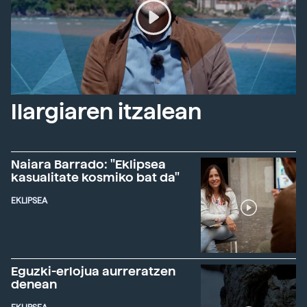
Ilargiaren itzalean
Naiara Barrado: "Eklipsea
kasualitate kosmiko bat da"
EKLIPSEA
Eguzki-erlojua aurreratzen
denean