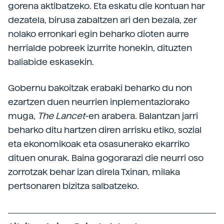
gorena aktibatzeko. Eta eskatu die kontuan har
dezatela, birusa zabaltzen ari den bezala, zer
nolako erronkari egin beharko dioten aurre
herrialde pobreek izurrite honekin, dituzten
baliabide eskasekin.
Gobernu bakoitzak erabaki beharko du non
ezartzen duen neurrien inplementaziorako
muga,
The Lancet
-en arabera. Balantzan jarri
beharko ditu hartzen diren arrisku etiko, sozial
eta ekonomikoak eta osasunerako ekarriko
dituen onurak. Baina gogorarazi die neurri oso
zorrotzak behar izan direla Txinan, milaka
pertsonaren bizitza salbatzeko.