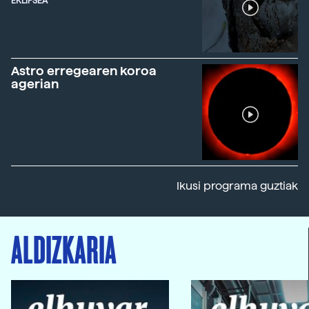
EKLIPSEA
Astro erregearen koroa
agerian
Ikusi programa guztiak
ALDIZKARIA