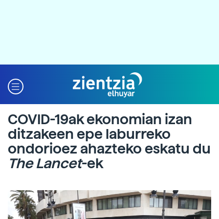
COVID-19ak ekonomian izan
ditzakeen epe laburreko
ondorioez ahazteko eskatu du
The Lancet
-ek