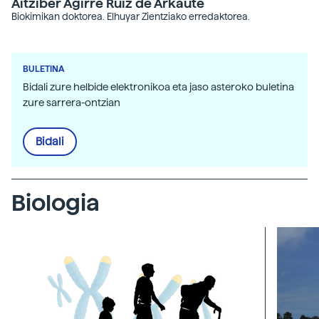
Aitziber Agirre Ruiz de Arkaute
Biokimikan doktorea. Elhuyar Zientziako erredaktorea.
BULETINA
Bidali zure helbide elektronikoa eta jaso asteroko buletina
zure sarrera-ontzian
Bidali
Biologia