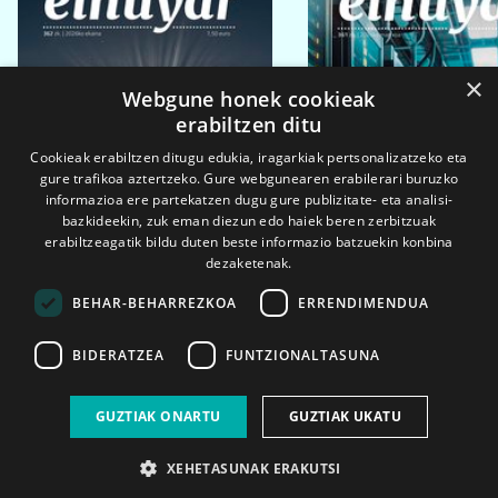
×
Webgune honek cookieak
erabiltzen ditu
Cookieak erabiltzen ditugu edukia, iragarkiak pertsonalizatzeko eta
gure trafikoa aztertzeko. Gure webgunearen erabilerari buruzko
informazioa ere partekatzen dugu gure publizitate- eta analisi-
bazkideekin, zuk eman diezun edo haiek beren zerbitzuak
erabiltzeagatik bildu duten beste informazio batzuekin konbina
dezaketenak.
BEHAR-BEHARREZKOA
ERRENDIMENDUA
BIDERATZEA
FUNTZIONALTASUNA
2026ko eka. 1a
2026ko mar. 1a
GUZTIAK ONARTU
GUZTIAK UKATU
XEHETASUNAK ERAKUTSI