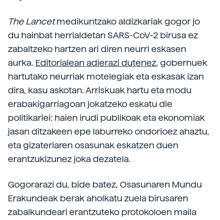
The Lancet
medikuntzako aldizkariak gogor jo
du hainbat herrialdetan
SARS-CoV-2
birusa ez
zabaltzeko hartzen ari diren neurri eskasen
aurka.
Editorialean adierazi dutenez
, gobernuek
hartutako neurriak motelegiak eta eskasak izan
dira, kasu askotan. Arriskuak hartu eta modu
erabakigarriagoan jokatzeko eskatu die
politikariei: haien irudi publikoak eta ekonomiak
jasan ditzakeen epe laburreko ondorioez ahaztu,
eta gizateriaren osasunak eskatzen duen
erantzukizunez joka dezatela.
Gogorarazi du, bide batez, Osasunaren Mundu
Erakundeak berak aholkatu zuela birusaren
zabalkundeari erantzuteko protokoloen maila