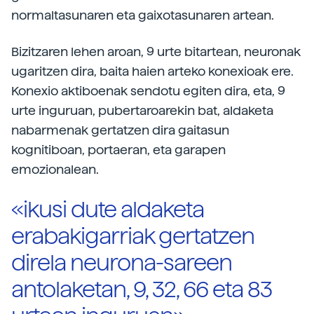
normaltasunaren eta gaixotasunaren artean.
Bizitzaren lehen aroan, 9 urte bitartean, neuronak
ugaritzen dira, baita haien arteko konexioak ere.
Konexio aktiboenak sendotu egiten dira, eta, 9
urte inguruan, pubertaroarekin bat, aldaketa
nabarmenak gertatzen dira gaitasun
kognitiboan, portaeran, eta garapen
emozionalean.
«ikusi dute aldaketa
erabakigarriak gertatzen
direla neurona-sareen
antolaketan, 9, 32, 66 eta 83