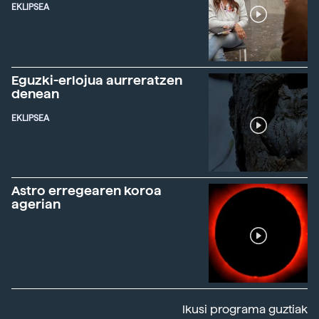
EKLIPSEA
Eguzki-erlojua aurreratzen
denean
EKLIPSEA
Astro erregearen koroa
agerian
Ikusi programa guztiak