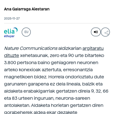
Ana Galarraga Aiestaran
2025-11-27
EU
Nature Communications
aldizkarian
argitaratu
dituzte
xehetasunak, zero eta 90 urte bitarteko
3.800 pertsona baino gehiagoren neuronen
arteko konexioak aztertuta, erresonantzia
magnetikoen bidez. Horrela ondorioztatu dute
garunaren garapena ez dela lineala, baizik eta
aldaketa erabakigarriak gertatzen direla 9, 32, 66
eta 83 urteen inguruan, neurona-sareen
antolaketan. Aldaketa horietan gertatzen diren
gorabeherek aldea ekar dezakete