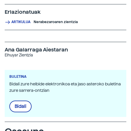
Erlazionatuak
Nerabezaroaren zientzia
ARTIKULUA
Ana Galarraga Aiestaran
Elhuyar Zientzia
BULETINA
Bidali zure helbide elektronikoa eta jaso asteroko buletina
zure sarrera-ontzian
Bidali