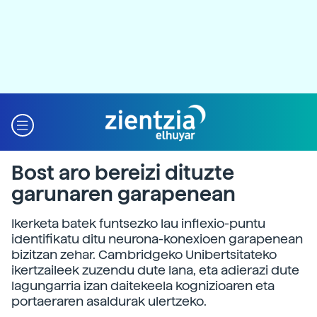
Bost aro bereizi dituzte
garunaren garapenean
Ikerketa batek funtsezko lau inflexio-puntu
identifikatu ditu neurona-konexioen garapenean
bizitzan zehar. Cambridgeko Unibertsitateko
ikertzaileek zuzendu dute lana, eta adierazi dute
lagungarria izan daitekeela kognizioaren eta
portaeraren asaldurak ulertzeko.