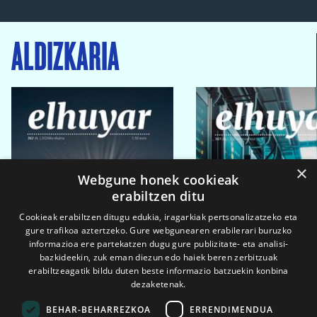
ALDIZKARIA
×
Webgune honek cookieak
erabiltzen ditu
Cookieak erabiltzen ditugu edukia, iragarkiak pertsonalizatzeko eta
gure trafikoa aztertzeko. Gure webgunearen erabilerari buruzko
informazioa ere partekatzen dugu gure publizitate- eta analisi-
bazkideekin, zuk eman diezun edo haiek beren zerbitzuak
erabiltzeagatik bildu duten beste informazio batzuekin konbina
dezaketenak.
BEHAR-BEHARREZKOA
ERRENDIMENDUA