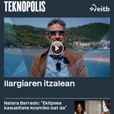
TEKNOPOLIS
Ilargiaren itzalean
Naiara Barrado: "Eklipsea
kasualitate kosmiko bat da"