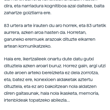
dira, eta narriadura kognitiboa azal daiteke, baita
zahartze goiztiarra ere.
83 urtera arte irauten du aro horrek, eta 83 urtetik
aurrera, azken aroa hasten da. Horretan,
garuneko eremuek arazoak dituzte elkarren
artean komunikatzeko.
Hala ere, ikertzaileek onartu dute datu gutxi
dituztela azken aroari buruz. Horrez gain, argi utzi
dute aroen arteko bereizketa ez dela zorrotza,
eta, batez ere, konexioen aldaketak aztertu
dituztela, eta ez aro bakoitzean nola aldatzen
diren gaitasunak, hala nola ikasketa, memoria,
irtenbideak topatzeko abilezia…