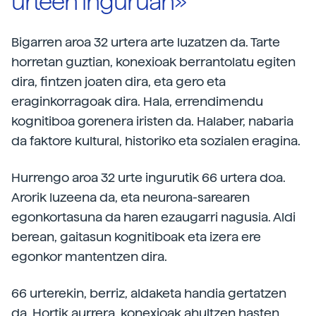
urteen inguruan»
Bigarren aroa 32 urtera arte luzatzen da. Tarte
horretan guztian, konexioak berrantolatu egiten
dira, fintzen joaten dira, eta gero eta
eraginkorragoak dira. Hala, errendimendu
kognitiboa gorenera iristen da. Halaber, nabaria
da faktore kultural, historiko eta sozialen eragina.
Hurrengo aroa 32 urte ingurutik 66 urtera doa.
Arorik luzeena da, eta neurona-sarearen
egonkortasuna da haren ezaugarri nagusia. Aldi
berean, gaitasun kognitiboak eta izera ere
egonkor mantentzen dira.
66 urterekin, berriz, aldaketa handia gertatzen
da. Hortik aurrera, konexioak ahultzen hasten