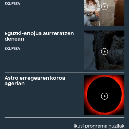
EKLIPSEA
Eguzki-erlojua aurreratzen
denean
EKLIPSEA
Astro erregearen koroa
agerian
Ikusi programa guztiak