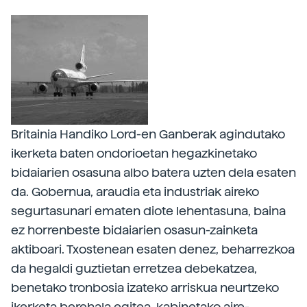
Britainia Handiko Lord-en Ganberak agindutako
ikerketa baten ondorioetan hegazkinetako
bidaiarien osasuna albo batera uzten dela esaten
da. Gobernua, araudia eta industriak aireko
segurtasunari ematen diote lehentasuna, baina
ez horrenbeste bidaiarien osasun-zainketa
aktiboari. Txostenean esaten denez, beharrezkoa
da hegaldi guztietan erretzea debekatzea,
benetako tronbosia izateko arriskua neurtzeko
ikerketa berehala egitea, kabinetako aire-