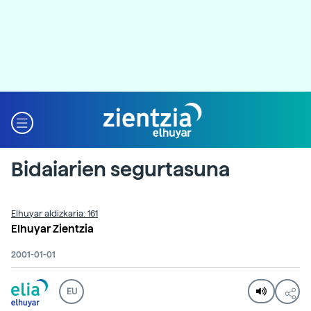
Bidaiarien segurtasuna
Elhuyar aldizkaria: 161
Elhuyar Zientzia
2001-01-01
EU