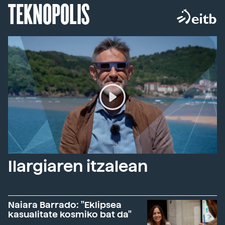
TEKNOPOLIS
Ilargiaren itzalean
Naiara Barrado: "Eklipsea
kasualitate kosmiko bat da"