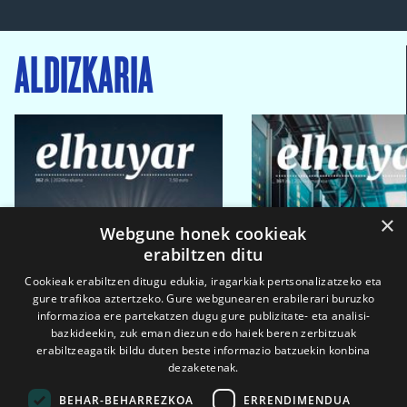
ALDIZKARIA
×
Webgune honek cookieak
erabiltzen ditu
Cookieak erabiltzen ditugu edukia, iragarkiak pertsonalizatzeko eta
gure trafikoa aztertzeko. Gure webgunearen erabilerari buruzko
informazioa ere partekatzen dugu gure publizitate- eta analisi-
bazkideekin, zuk eman diezun edo haiek beren zerbitzuak
erabiltzeagatik bildu duten beste informazio batzuekin konbina
dezaketenak.
BEHAR-BEHARREZKOA
ERRENDIMENDUA