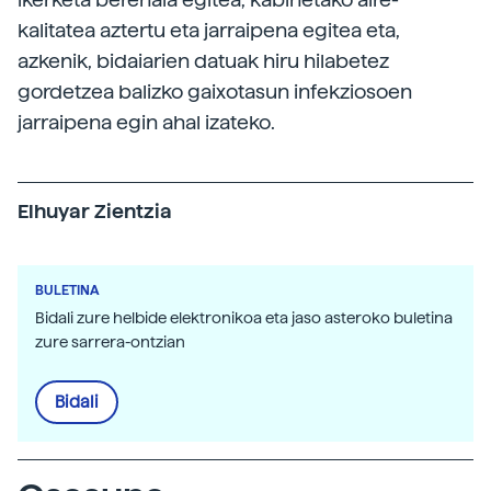
kalitatea aztertu eta jarraipena egitea eta,
azkenik, bidaiarien datuak hiru hilabetez
gordetzea balizko gaixotasun infekziosoen
jarraipena egin ahal izateko.
Elhuyar Zientzia
BULETINA
Bidali zure helbide elektronikoa eta jaso asteroko buletina
zure sarrera-ontzian
Bidali