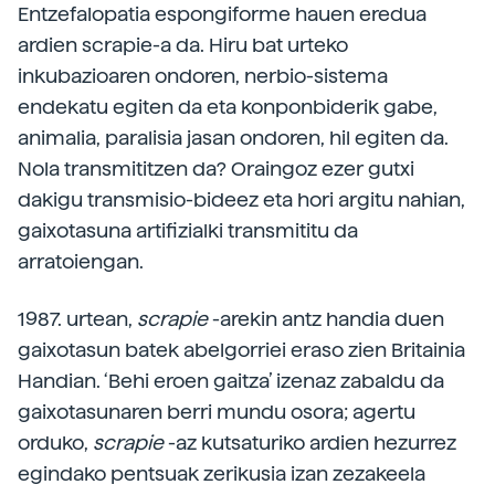
Entzefalopatia espongiforme hauen eredua
ardien scrapie-a da. Hiru bat urteko
inkubazioaren ondoren, nerbio-sistema
endekatu egiten da eta konponbiderik gabe,
animalia, paralisia jasan ondoren, hil egiten da.
Nola transmititzen da? Oraingoz ezer gutxi
dakigu transmisio-bideez eta hori argitu nahian,
gaixotasuna artifizialki transmititu da
arratoiengan.
1987. urtean,
scrapie
-arekin antz handia duen
gaixotasun batek abelgorriei eraso zien Britainia
Handian. ‘Behi eroen gaitza’ izenaz zabaldu da
gaixotasunaren berri mundu osora; agertu
orduko,
scrapie
-az kutsaturiko ardien hezurrez
egindako pentsuak zerikusia izan zezakeela