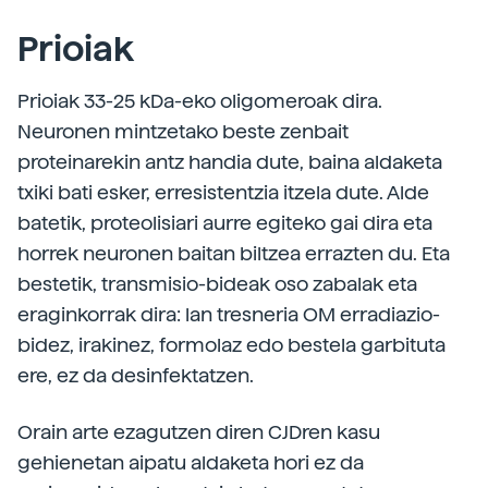
Prioiak
Prioiak 33-25 kDa-eko oligomeroak dira.
Neuronen mintzetako beste zenbait
proteinarekin antz handia dute, baina aldaketa
txiki bati esker, erresistentzia itzela dute. Alde
batetik, proteolisiari aurre egiteko gai dira eta
horrek neuronen baitan biltzea errazten du. Eta
bestetik, transmisio-bideak oso zabalak eta
eraginkorrak dira: lan tresneria OM erradiazio-
bidez, irakinez, formolaz edo bestela garbituta
ere, ez da desinfektatzen.
Orain arte ezagutzen diren CJDren kasu
gehienetan aipatu aldaketa hori ez da