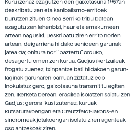
Kuru izenaz ezagutzen den gaixotasuna 1957an
deskribatu zen eta kanibalismo-erritoek
burutzen zituen Ginea Berriko tribu batean
ezagutu zen lehenbizi, haur eta emakumeen
artean nagusiki. Deskribatu ziren errito horien
artean, deigarriena hildako senideen garunak
jatea da; ohitura hori “baztertu” orduko,
desagertu omen zen kurua. Gadjus ikertzaileak
frogatu zuenez, txinpantze bati hildakoen garun-
laginak garunaren barruan ziztatuz edo
inokulatuz gero, gaixotasuna transmititu egiten
zen. Ikerketa berean, eragilea isolatzen saiatu zen
Gadjus; gerora ikusi zutenez, kuruak
kutsatutakoengan eta Creutzfeldt-Jakobs-en
sindromeak jotakoengan isolatu ziren agenteak
oso antzekoak ziren.