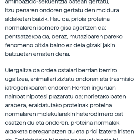
aminoazido-sekuentzia batean gertatu,
itzulpenaren ondoren gertatu den moldura
aldaketan baizik. Hau da, prioia proteina
normalaren isomero gisa agertzen da;
pentsatzekoa da, beraz, mutazioaren pareko
fenomeno bitxia baino ez dela gizaki jakin
batzuetan ematen dena.
Ulergaitza da ordea ostalari berrian berriro
ugaltzea, animaliari ziztatu ondoren eta trasmisio
iatrogenikoaren ondoren Horren inguruan
hainbat hipotesi plazaratu da; horietako baten
arabera, eraldatutako proteinak proteina
normalaren molekularekin heterodimero bat
osatzen du eta ondoren, proteina normalak
aldaketa bereganatzen du eta prioi izatera iristen