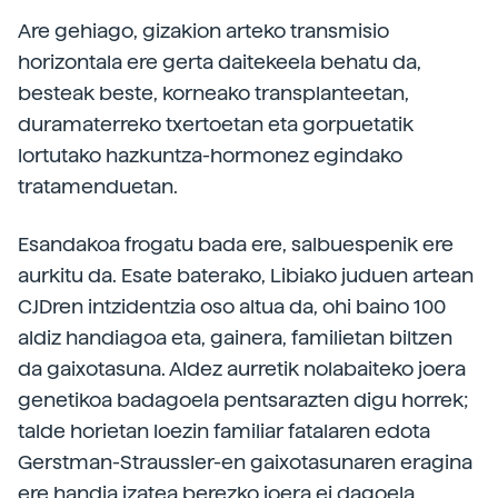
Are gehiago, gizakion arteko transmisio
horizontala ere gerta daitekeela behatu da,
besteak beste, korneako transplanteetan,
duramaterreko txertoetan eta gorpuetatik
lortutako hazkuntza-hormonez egindako
tratamenduetan.
Esandakoa frogatu bada ere, salbuespenik ere
aurkitu da. Esate baterako, Libiako juduen artean
CJDren intzidentzia oso altua da, ohi baino 100
aldiz handiagoa eta, gainera, familietan biltzen
da gaixotasuna. Aldez aurretik nolabaiteko joera
genetikoa badagoela pentsarazten digu horrek;
talde horietan loezin familiar fatalaren edota
Gerstman-Straussler-en gaixotasunaren eragina
ere handia izatea berezko joera ei dagoela