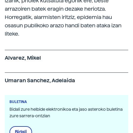
izanik, prioiek kutsatuta egonik ere, beste
arrazoiren batek eragin dezake heriotza.
Horregatik, alarmisten iritziz, epidemia hau
osasun publikoko arazo handi baten ataka izan
liteke.
Alvarez, Mikel
Umaran Sanchez, Adelaida
BULETINA
Bidali zure helbide elektronikoa eta jaso asteroko buletina
zure sarrera-ontzian
Bidali