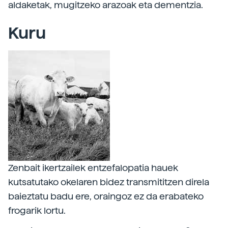
aldaketak, mugitzeko arazoak eta dementzia.
Kuru
Zenbait ikertzailek entzefalopatia hauek
kutsatutako okelaren bidez transmititzen direla
baieztatu badu ere, oraingoz ez da erabateko
frogarik lortu.