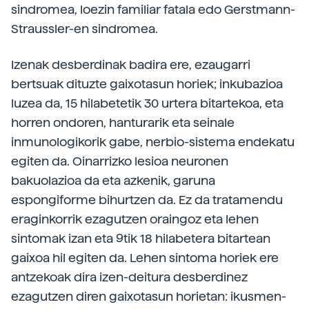
sindromea, loezin familiar fatala edo Gerstmann-
Straussler-en sindromea.
Izenak desberdinak badira ere, ezaugarri
bertsuak dituzte gaixotasun horiek; inkubazioa
luzea da, 15 hilabetetik 30 urtera bitartekoa, eta
horren ondoren, hanturarik eta seinale
inmunologikorik gabe, nerbio-sistema endekatu
egiten da. Oinarrizko lesioa neuronen
bakuolazioa da eta azkenik, garuna
espongiforme bihurtzen da. Ez da tratamendu
eraginkorrik ezagutzen oraingoz eta lehen
sintomak izan eta 9tik 18 hilabetera bitartean
gaixoa hil egiten da. Lehen sintoma horiek ere
antzekoak dira izen-deitura desberdinez
ezagutzen diren gaixotasun horietan: ikusmen-