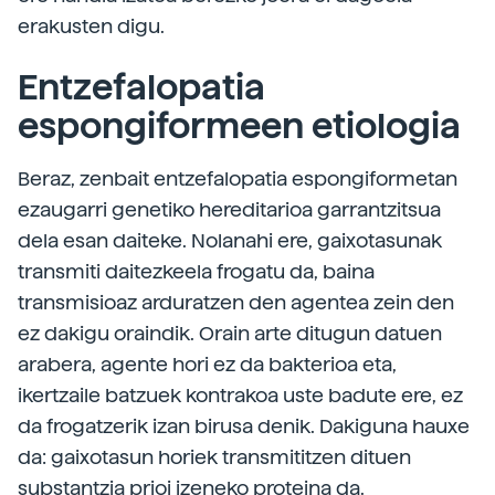
erakusten digu.
Entzefalopatia
espongiformeen etiologia
Beraz, zenbait entzefalopatia espongiformetan
ezaugarri genetiko hereditarioa garrantzitsua
dela esan daiteke. Nolanahi ere, gaixotasunak
transmiti daitezkeela frogatu da, baina
transmisioaz arduratzen den agentea zein den
ez dakigu oraindik. Orain arte ditugun datuen
arabera, agente hori ez da bakterioa eta,
ikertzaile batzuek kontrakoa uste badute ere, ez
da frogatzerik izan birusa denik. Dakiguna hauxe
da: gaixotasun horiek transmititzen dituen
substantzia prioi izeneko proteina da.