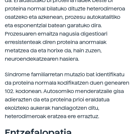
da. Eraldatutako bi proteina hauek beste bi
proteina normal bilatuko dituzte heterodimeroa
osatzeko eta azkenean, prozesu autokatalitiko
eta esponentzial batean garatuko dira.
Prozesuaren emaitza nagusia digestioari
erresistenteak diren proteina anormalak
metatzea da eta horixe da, hain zuzen,
neuroendekatzearen hasiera.
Sindrome familiarretan mutazio bat identifikatu
da proteina normala kodifikatzen duen genearen
102. kodonean. Autosomiko menderatzaile gisa
adierazten da eta proteina prioi eraldatua
ekoizteko aukerak handiagotzen ditu,
heterodimeroak eratzea ere erraztuz.
Entzefalopatia