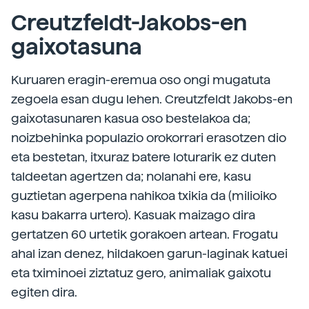
Creutzfeldt-Jakobs-en
gaixotasuna
Kuruaren eragin-eremua oso ongi mugatuta
zegoela esan dugu lehen. Creutzfeldt Jakobs-en
gaixotasunaren kasua oso bestelakoa da;
noizbehinka populazio orokorrari erasotzen dio
eta bestetan, itxuraz batere loturarik ez duten
taldeetan agertzen da; nolanahi ere, kasu
guztietan agerpena nahikoa txikia da (milioiko
kasu bakarra urtero). Kasuak maizago dira
gertatzen 60 urtetik gorakoen artean. Frogatu
ahal izan denez, hildakoen garun-laginak katuei
eta tximinoei ziztatuz gero, animaliak gaixotu
egiten dira.