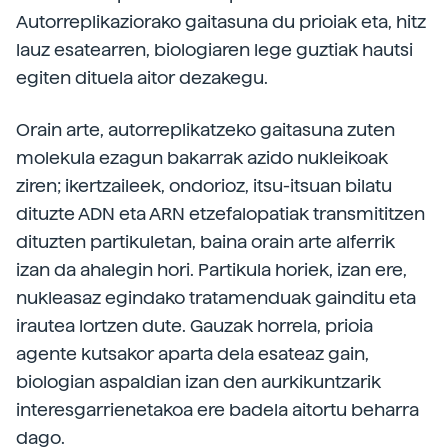
Autorreplikaziorako gaitasuna du prioiak eta, hitz
lauz esatearren, biologiaren lege guztiak hautsi
egiten dituela aitor dezakegu.
Orain arte, autorreplikatzeko gaitasuna zuten
molekula ezagun bakarrak azido nukleikoak
ziren; ikertzaileek, ondorioz, itsu-itsuan bilatu
dituzte ADN eta ARN etzefalopatiak transmititzen
dituzten partikuletan, baina orain arte alferrik
izan da ahalegin hori. Partikula horiek, izan ere,
nukleasaz egindako tratamenduak gainditu eta
irautea lortzen dute. Gauzak horrela, prioia
agente kutsakor aparta dela esateaz gain,
biologian aspaldian izan den aurkikuntzarik
interesgarrienetakoa ere badela aitortu beharra
dago.