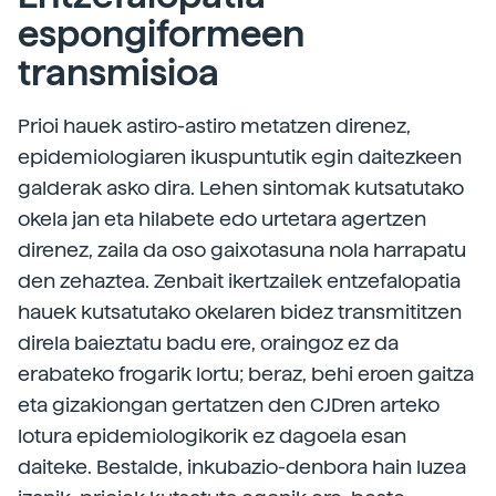
espongiformeen
transmisioa
Prioi hauek astiro-astiro metatzen direnez,
epidemiologiaren ikuspuntutik egin daitezkeen
galderak asko dira. Lehen sintomak kutsatutako
okela jan eta hilabete edo urtetara agertzen
direnez, zaila da oso gaixotasuna nola harrapatu
den zehaztea. Zenbait ikertzailek entzefalopatia
hauek kutsatutako okelaren bidez transmititzen
direla baieztatu badu ere, oraingoz ez da
erabateko frogarik lortu; beraz, behi eroen gaitza
eta gizakiongan gertatzen den CJDren arteko
lotura epidemiologikorik ez dagoela esan
daiteke. Bestalde, inkubazio-denbora hain luzea