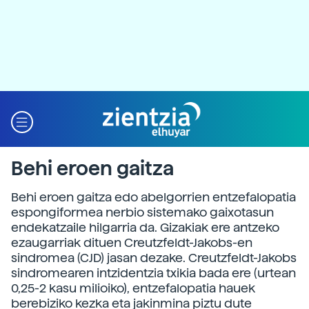
Behi eroen gaitza
Behi eroen gaitza edo abelgorrien entzefalopatia
espongiformea nerbio sistemako gaixotasun
endekatzaile hilgarria da. Gizakiak ere antzeko
ezaugarriak dituen Creutzfeldt-Jakobs-en
sindromea (CJD) jasan dezake. Creutzfeldt-Jakobs
sindromearen intzidentzia txikia bada ere (urtean
0,25-2 kasu milioiko), entzefalopatia hauek
berebiziko kezka eta jakinmina piztu dute