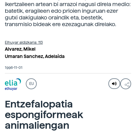
ikertzaileen artean bi arrazoi nagusi direla medio:
batetik, eragileen edo prioien inguruan ezer
gutxi dakigulako oraindik eta, bestetik,
transmisio bideak ere ezezagunak direlako.
Elhuyar aldizkaria: 113
Alvarez, Mikel
Umaran Sanchez, Adelaida
1996-11-01
EU
Entzefalopatia
espongiformeak
animaliengan