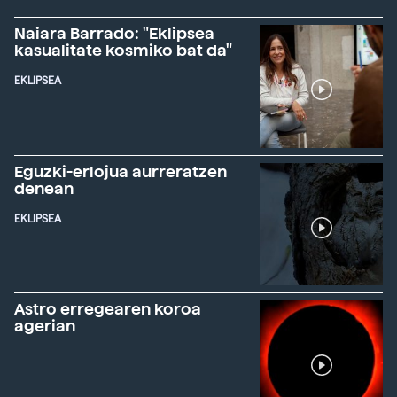
Naiara Barrado: "Eklipsea
kasualitate kosmiko bat da"
EKLIPSEA
Eguzki-erlojua aurreratzen
denean
EKLIPSEA
Astro erregearen koroa
agerian