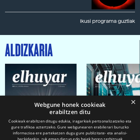
Ikusi programa guztiak
ALDIZKARIA
×
Webgune honek cookieak
erabiltzen ditu
Cookieak erabiltzen ditugu edukia, iragarkiak pertsonalizatzeko eta
gure trafikoa aztertzeko. Gure webgunearen erabilerari buruzko
informazioa ere partekatzen dugu gure publizitate- eta analisi-
bazkideekin, zuk eman diezun edo haiek beren zerbitzuak