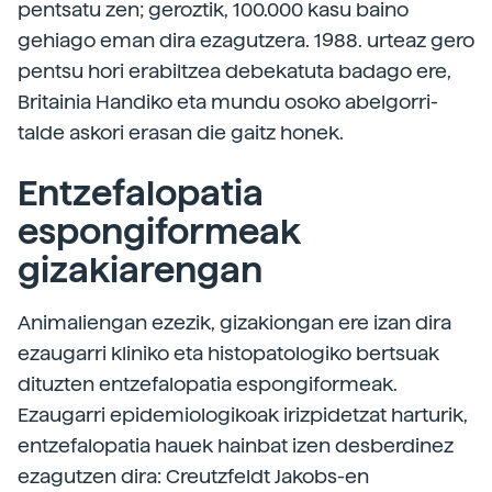
pentsatu zen; geroztik, 100.000 kasu baino
gehiago eman dira ezagutzera. 1988. urteaz gero
pentsu hori erabiltzea debekatuta badago ere,
Britainia Handiko eta mundu osoko abelgorri-
talde askori erasan die gaitz honek.
Entzefalopatia
espongiformeak
gizakiarengan
Animaliengan ezezik, gizakiongan ere izan dira
ezaugarri kliniko eta histopatologiko bertsuak
dituzten entzefalopatia espongiformeak.
Ezaugarri epidemiologikoak irizpidetzat harturik,
entzefalopatia hauek hainbat izen desberdinez
ezagutzen dira: Creutzfeldt Jakobs-en