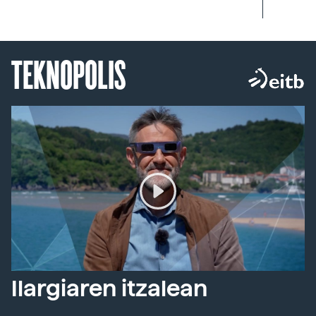
TEKNOPOLIS
Ilargiaren itzalean