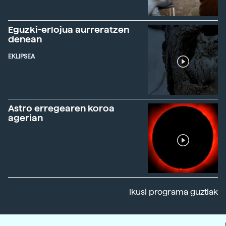
Eguzki-erlojua aurreratzen
denean
EKLIPSEA
Astro erregearen koroa
agerian
Ikusi programa guztiak