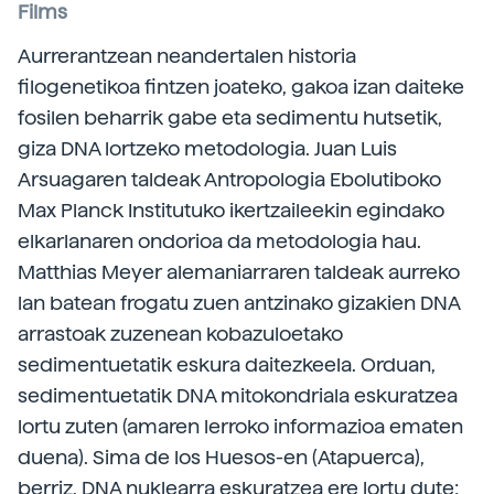
Films
Aurrerantzean neandertalen historia
filogenetikoa fintzen joateko, gakoa izan daiteke
fosilen beharrik gabe eta sedimentu hutsetik,
giza DNA lortzeko metodologia. Juan Luis
Arsuagaren taldeak Antropologia Ebolutiboko
Max Planck Institutuko ikertzaileekin egindako
elkarlanaren ondorioa da metodologia hau.
Matthias Meyer alemaniarraren taldeak aurreko
lan batean frogatu zuen antzinako gizakien DNA
arrastoak zuzenean kobazuloetako
sedimentuetatik eskura daitezkeela. Orduan,
sedimentuetatik DNA mitokondriala eskuratzea
lortu zuten (amaren lerroko informazioa ematen
duena). Sima de los Huesos-en (Atapuerca),
berriz, DNA nuklearra eskuratzea ere lortu dute;