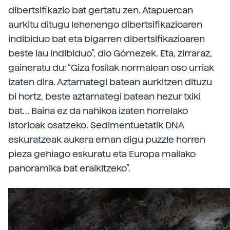
dibertsifikazio bat gertatu zen. Atapuercan
aurkitu ditugu lehenengo dibertsifikazioaren
indibiduo bat eta bigarren dibertsifikazioaren
beste lau indibiduo”, dio Gómezek. Eta, zirraraz,
gaineratu du: “Giza fosilak normalean oso urriak
izaten dira. Aztarnategi batean aurkitzen dituzu
bi hortz, beste aztarnategi batean hezur txiki
bat… Baina ez da nahikoa izaten horrelako
istorioak osatzeko. Sedimentuetatik DNA
eskuratzeak aukera eman digu puzzle horren
pieza gehiago eskuratu eta Europa mailako
panoramika bat eraikitzeko”.