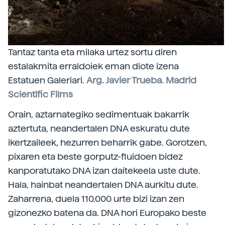
Tantaz tanta eta milaka urtez sortu diren
estalakmita erraldoiek eman diote izena
Estatuen Galeriari.
Arg. Javier Trueba. Madrid
Scientific Films
Orain, aztarnategiko sedimentuak bakarrik
aztertuta, neandertalen DNA eskuratu dute
ikertzaileek, hezurren beharrik gabe. Gorotzen,
pixaren eta beste gorputz-fluidoen bidez
kanporatutako DNA izan daitekeela uste dute.
Hala, hainbat neandertalen DNA aurkitu dute.
Zaharrena, duela 110.000 urte bizi izan zen
gizonezko batena da. DNA hori Europako beste