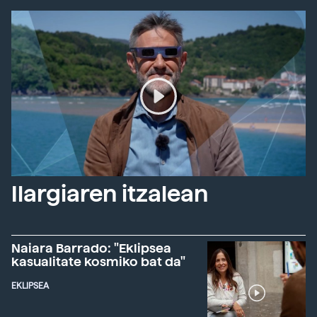
Ilargiaren itzalean
Naiara Barrado: "Eklipsea
kasualitate kosmiko bat da"
EKLIPSEA