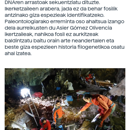
DNAren arrastoak sekuentziatu dituzte.
Ikerketzaileen arabera, jada ez da behar fosilik
antzinako giza espezieak identifikatzeko.
Paleontologiarako erreminta oso ahaltsua izango
dela aurreikusten du Asier Gómez Olivencia
ikertzaileak, nahikoa fosil ez aurkitzeak
baldintzatu baitu orain arte neandertalen eta
beste giza espezieen historia filogenetikoa osatu
ahal izatea.