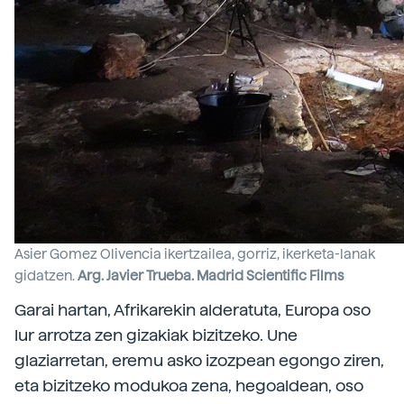
Asier Gomez Olivencia ikertzailea, gorriz, ikerketa-lanak
gidatzen.
Arg. Javier Trueba. Madrid Scientific Films
Garai hartan, Afrikarekin alderatuta, Europa oso
lur arrotza zen gizakiak bizitzeko. Une
glaziarretan, eremu asko izozpean egongo ziren,
eta bizitzeko modukoa zena, hegoaldean, oso