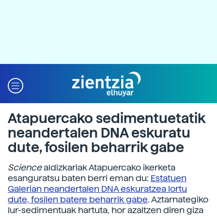
Atapuercako sedimentuetatik
neandertalen DNA eskuratu
dute, fosilen beharrik gabe
Science
aldizkariak Atapuercako ikerketa
esanguratsu baten berri eman du:
Estatuen
Galerian neandertalen DNA eskuratzea lortu
dute, fosilen batere beharrik gabe
. Aztarnategiko
lur-sedimentuak hartuta, hor azaltzen diren giza