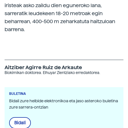
iristeak asko zaildu dien eguneroko lana,
sarreratik leudekeen 18-20 metroak egin
beharrean, 400-500 m zeharkatuta haitzuloan
barrena.
Aitziber Agirre Ruiz de Arkaute
Biokimikan doktorea. Elhuyar Zientziako erredaktorea.
BULETINA
Bidali zure helbide elektronikoa eta jaso asteroko buletina
zure sarrera-ontzian
Bidali