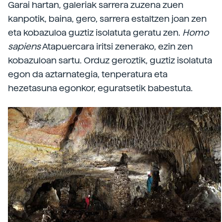
Garai hartan, galeriak sarrera zuzena zuen
kanpotik, baina, gero, sarrera estaltzen joan zen
eta kobazuloa guztiz isolatuta geratu zen.
Homo
sapiens
Atapuercara iritsi zenerako, ezin zen
kobazuloan sartu. Orduz geroztik, guztiz isolatuta
egon da aztarnategia, tenperatura eta
hezetasuna egonkor, eguratsetik babestuta.