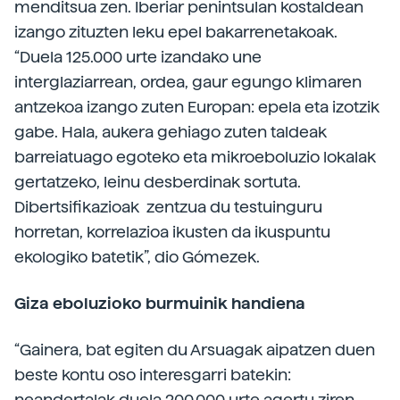
menditsua zen. Iberiar penintsulan kostaldean
izango zituzten leku epel bakarrenetakoak.
“Duela 125.000 urte izandako une
interglaziarrean, ordea, gaur egungo klimaren
antzekoa izango zuten Europan: epela eta izotzik
gabe. Hala, aukera gehiago zuten taldeak
barreiatuago egoteko eta mikroeboluzio lokalak
gertatzeko, leinu desberdinak sortuta.
Dibertsifikazioak zentzua du testuinguru
horretan, korrelazioa ikusten da ikuspuntu
ekologiko batetik”, dio Gómezek.
Giza eboluzioko burmuinik handiena
“Gainera, bat egiten du Arsuagak aipatzen duen
beste kontu oso interesgarri batekin:
neandertalak duela 200.000 urte agertu ziren,