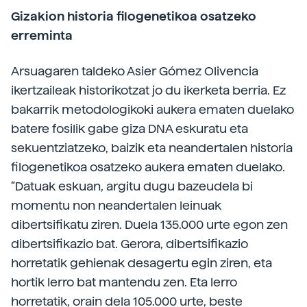
Gizakion historia filogenetikoa osatzeko
erreminta
Arsuagaren taldeko Asier Gómez Olivencia
ikertzaileak historikotzat jo du ikerketa berria. Ez
bakarrik metodologikoki aukera ematen duelako
batere fosilik gabe giza DNA eskuratu eta
sekuentziatzeko, baizik eta neandertalen historia
filogenetikoa osatzeko aukera ematen duelako.
“Datuak eskuan, argitu dugu bazeudela bi
momentu non neandertalen leinuak
dibertsifikatu ziren. Duela 135.000 urte egon zen
dibertsifikazio bat. Gerora, dibertsifikazio
horretatik gehienak desagertu egin ziren, eta
hortik lerro bat mantendu zen. Eta lerro
horretatik, orain dela 105.000 urte, beste