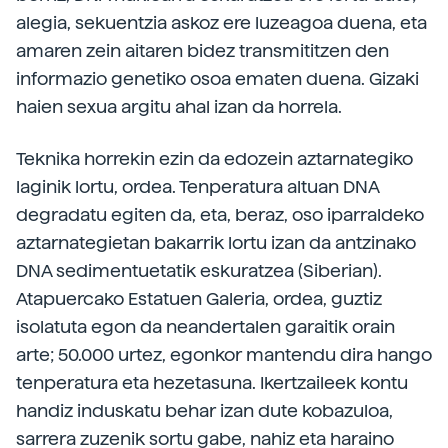
alegia, sekuentzia askoz ere luzeagoa duena, eta
amaren zein aitaren bidez transmititzen den
informazio genetiko osoa ematen duena. Gizaki
haien sexua argitu ahal izan da horrela.
Teknika horrekin ezin da edozein aztarnategiko
laginik lortu, ordea. Tenperatura altuan DNA
degradatu egiten da, eta, beraz, oso iparraldeko
aztarnategietan bakarrik lortu izan da antzinako
DNA sedimentuetatik eskuratzea (Siberian).
Atapuercako Estatuen Galeria, ordea, guztiz
isolatuta egon da neandertalen garaitik orain
arte; 50.000 urtez, egonkor mantendu dira hango
tenperatura eta hezetasuna. Ikertzaileek kontu
handiz induskatu behar izan dute kobazuloa,
sarrera zuzenik sortu gabe, nahiz eta haraino