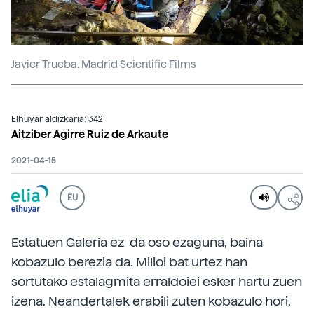
Javier Trueba. Madrid Scientific Films
Elhuyar aldizkaria: 342
Aitziber Agirre Ruiz de Arkaute
2021-04-15
EU
Estatuen Galeria ez da oso ezaguna, baina
kobazulo berezia da. Milioi bat urtez han
sortutako estalagmita erraldoiei esker hartu zuen
izena. Neandertalek erabili zuten kobazulo hori.