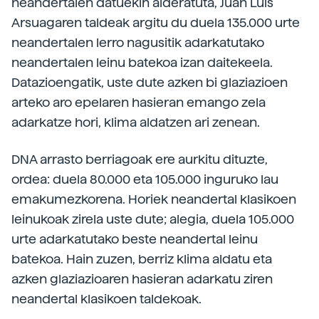
neandertalen datuekin alderatuta, Juan Luis
Arsuagaren taldeak argitu du duela 135.000 urte
neandertalen lerro nagusitik adarkatutako
neandertalen leinu batekoa izan daitekeela.
Datazioengatik, uste dute azken bi glaziazioen
arteko aro epelaren hasieran emango zela
adarkatze hori, klima aldatzen ari zenean.
DNA arrasto berriagoak ere aurkitu dituzte,
ordea: duela 80.000 eta 105.000 inguruko lau
emakumezkorena. Horiek neandertal klasikoen
leinukoak zirela uste dute; alegia, duela 105.000
urte adarkatutako beste neandertal leinu
batekoa. Hain zuzen, berriz klima aldatu eta
azken glaziazioaren hasieran adarkatu ziren
neandertal klasikoen taldekoak.