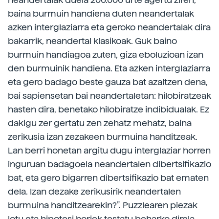
baina burmuin handiena duten neandertalak
azken interglaziarra eta geroko neandertalak dira
bakarrik, neandertal klasikoak. Guk baino
burmuin handiagoa zuten, giza eboluzioan izan
den burmuinik handiena. Eta azken interglaziarra
eta gero badago beste gauza bat azaltzen dena,
bai sapiensetan bai neandertaletan: hilobiratzeak
hasten dira, benetako hilobiratze indibidualak. Ez
dakigu zer gertatu zen zehatz mehatz, baina
zerikusia izan zezakeen burmuina handitzeak.
Lan berri honetan argitu dugu interglaziar horren
inguruan badagoela neandertalen dibertsifikazio
bat, eta gero bigarren dibertsifikazio bat ematen
dela. Izan dezake zerikusirik neandertalen
burmuina handitzearekin?”. Puzzlearen piezak
lotu eta hipotesi horiek testatu beharko direla