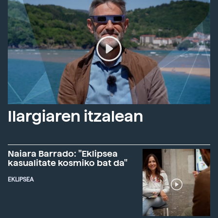
Ilargiaren itzalean
Naiara Barrado: "Eklipsea
kasualitate kosmiko bat da"
EKLIPSEA