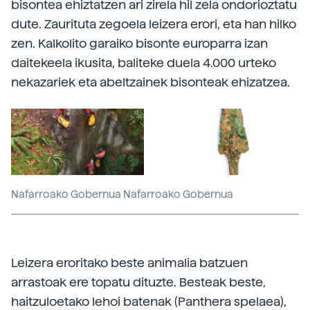
bisontea ehiztatzen ari zirela hil zela ondorioztatu
dute. Zaurituta zegoela leizera erori, eta han hilko
zen. Kalkolito garaiko bisonte europarra izan
daitekeela ikusita, baliteke duela 4.000 urteko
nekazariek eta abeltzainek bisonteak ehizatzea.
Nafarroako Gobernua Nafarroako Gobernua
Leizera eroritako beste animalia batzuen
arrastoak ere topatu dituzte. Besteak beste,
haitzuloetako lehoi batenak (Panthera spelaea),