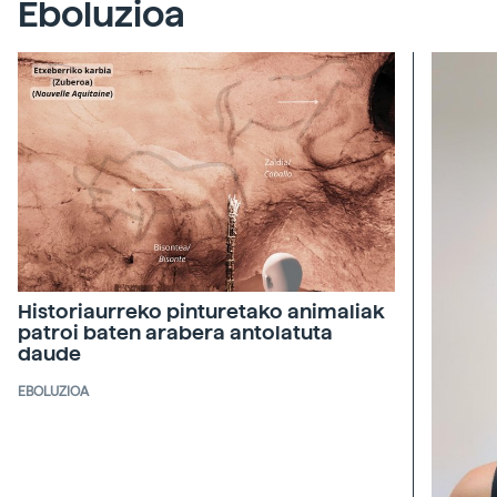
Eboluzioa
Historiaurreko pinturetako animaliak
patroi baten arabera antolatuta
daude
EBOLUZIOA