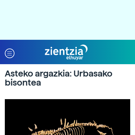
Asteko argazkia: Urbasako
bisontea