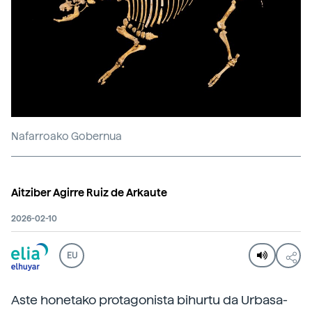
Nafarroako Gobernua
Aitziber Agirre Ruiz de Arkaute
2026-02-10
EU
Aste honetako protagonista bihurtu da Urbasa-