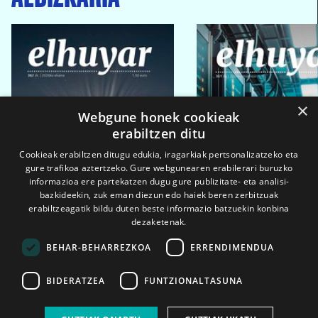
×
Webgune honek cookieak
erabiltzen ditu
Cookieak erabiltzen ditugu edukia, iragarkiak pertsonalizatzeko eta
gure trafikoa aztertzeko. Gure webgunearen erabilerari buruzko
informazioa ere partekatzen dugu gure publizitate- eta analisi-
bazkideekin, zuk eman diezun edo haiek beren zerbitzuak
erabiltzeagatik bildu duten beste informazio batzuekin konbina
dezaketenak.
BEHAR-BEHARREZKOA
ERRENDIMENDUA
BIDERATZEA
FUNTZIONALTASUNA
2026ko eka. 1a
2026ko mar. 1a