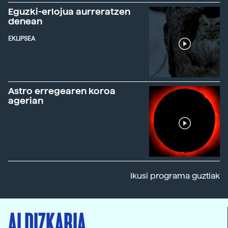
Eguzki-erlojua aurreratzen
denean
EKLIPSEA
Astro erregearen koroa
agerian
Ikusi programa guztiak
ALDIZKARIA