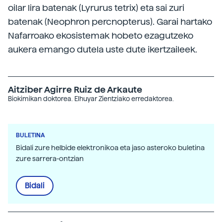
oilar lira batenak (Lyrurus tetrix) eta sai zuri
batenak (Neophron percnopterus). Garai hartako
Nafarroako ekosistemak hobeto ezagutzeko
aukera emango dutela uste dute ikertzaileek.
Aitziber Agirre Ruiz de Arkaute
Biokimikan doktorea. Elhuyar Zientziako erredaktorea.
BULETINA
Bidali zure helbide elektronikoa eta jaso asteroko buletina
zure sarrera-ontzian
Bidali