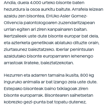
Andia, duela 4.000 urteko bisonte baten
hezurdura ia osoa aurkitu baitute. Arrafela leizean
azaldu zen bisontea, EHUko Asier Gomez-
Olivencia palontologoaren zuzendaritzapean
urrian egiten ari ziren kanpainaren baitan.
Ikertzaileek uste dute bisonte europar bat dela,
eta azterketa genetikoak abiatuko dituzte orain,
ziurtasunez baieztatzeko. Iberiar penintsulan
azaldutako bisonte europarraren lehenengo
arrastoak lirateke, baieztatzekotan.
Hezurren eta adarren tamaina ikusita, 800 kg
inguruko animalia ar bat izango zela uste dute.
Estepako bisonteak baino txikiagoak ziren
bisonte europarrak. Bisontearen saihetsetan
kobrezko gezi-punta bat topatu dutenez,