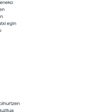
izeneko
ien
an
txi egin
o
 bihurtzen
duzitua