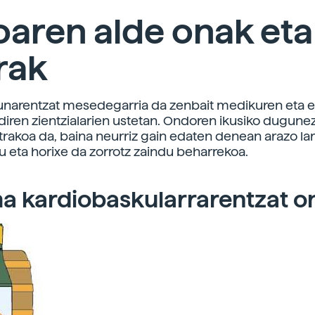
aren alde onak eta
rak
narentzat mesedegarria da zenbait medikuren eta e
diren zientzialarien ustetan. Ondoren ikusiko dugunez
trakoa da, baina neurriz gain edaten denean arazo lar
tu eta horixe da zorrotz zaindu beharrekoa.
a kardiobaskularrarentzat o