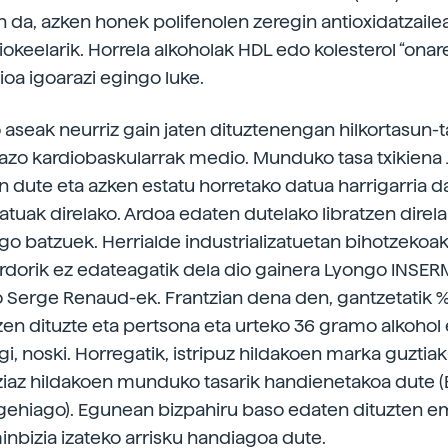
n da, azken honek polifenolen zeregin antioxidatzailea
iokeelarik. Horrela alkoholak HDL edo kolesterol “onar
ioa igoarazi egingo luke.
 aseak neurriz gain jaten dituztenengan hilkortasun-
razo kardiobaskularrak medio. Munduko tasa txikiena
n dute eta azken estatu horretako datua harrigarria da
atuak direlako. Ardoa edaten dutelako libratzen direla
o batzuek. Herrialde industrializatuetan bihotzekoak 
ardorik ez edateagatik dela dio gainera Lyongo INSER
Serge Renaud-ek. Frantzian dena den, gantzetatik 
tzen dituzte eta pertsona eta urteko 36 gramo alkohol
gi, noski. Horregatik, istripuz hildakoen marka guztia
ziaz hildakoen munduko tasarik handienetakoa dute 
 gehiago). Egunean bizpahiru baso edaten dituzten
inbizia izateko arrisku handiagoa dute.