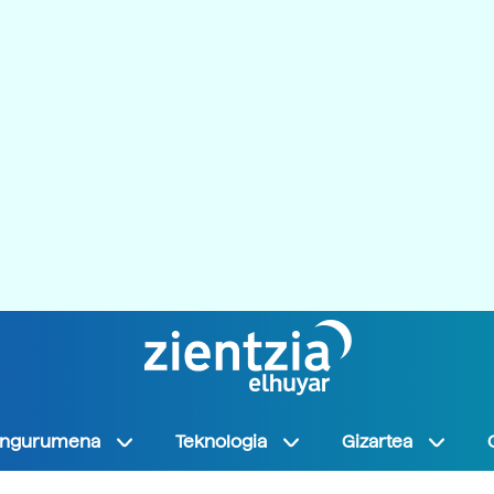
Ingurumena
Teknologia
Gizartea