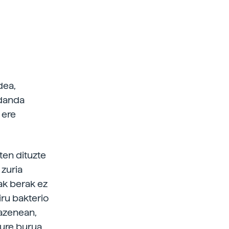
dea,
edanda
 ere
ten dituzte
 zuria
lak berak ez
ru bakterio
oazenean,
eure burua