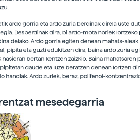
uzu.
etik ardo gorria eta ardo zuria berdinak direla uste du
 egia. Desberdinak dira, bi ardo-mota horiek lortzeko
ina delako. Ardo gorria egiten denean mahats-aleak 
l, pipita eta guzti edukitzen dira, baina ardo zuria e
ak hasieran bertan kentzen zaizkio. Baina mahatsaren 
 pipitetan daude eta luze beratzen denean lortzen dir
o handiak. Ardo zuriek, beraz, polifenol-kontzentrazio
rentzat mesedegarria