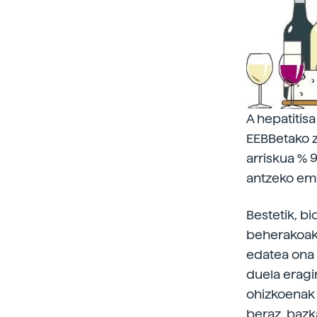
A hepatitis
EEBBetako z
arriskua % 9
antzeko ema
Bestetik, bi
beherakoak;
edatea ona 
duela eragi
ohizkoenak 
beraz, bazk