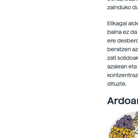
zainduko d
Elikagai ald
baina ez da
ere desberd
beratzen aza
zati solido
azalean eta
kontzentrazi
dituzte.
Ardoa