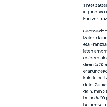
sintetizatze
lagunduko l
kontzentraz
Gantz-azido
izaten da a
eta Frantzia
jaten amorr
epidemiolog
diren % 76 
erakundeko 
kaloria har
dute. Gehie
gain, minbi
baino % 20
bularreko m