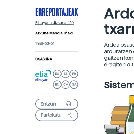
ERREPORTAJEAK
Ardo
txar
Elhuyar aldizkaria: 129
Azkune Mendia, Iñaki
1998-03-01
Ardoa osasu
arduratzen 
gaitzen kon
OSASUNA
eragiten di
EU
ES
FR
Sistem
EN
CA
GA
Partekatu