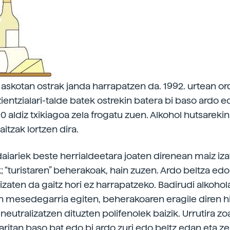
a askotan ostrak janda harrapatzen da. 1992. urtean or
ientzialari-talde batek ostrekin batera bi baso ardo 
0 aldiz txikiagoa zela frogatu zuen. Alkohol hutsarekin
itzak lortzen dira.
daiariek beste herrialdeetara joaten direnean maiz iza
 “turistaren” beherakoak, hain zuzen. Ardo beltza edo
izaten da gaitz hori ez harrapatzeko. Badirudi alkoho
n mesedegarria egiten, beherakoaren eragile diren hi
neutralizatzen dituzten polifenolek baizik. Urrutira z
aritan baso bat edo bi ardo zuri edo beltz edan eta z