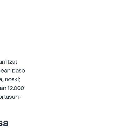
rritzat
nean baso
, noski;
ian 12.000
ortasun-
sa