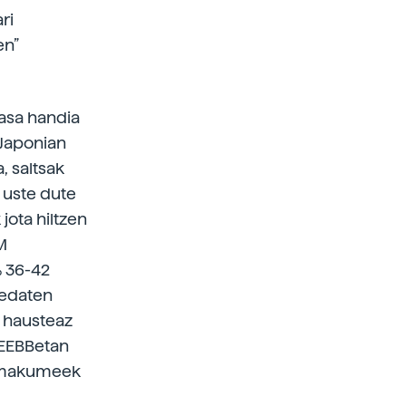
ri
en”
tasa handia
 Japonian
, saltsak
 uste dute
jota hiltzen
M
% 36-42
 edaten
k hausteaz
(EEBBetan
 emakumeek