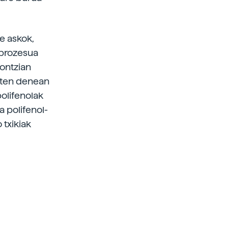
te askok,
 prozesua
ontzian
giten denean
polifenolak
a polifenol-
 txikiak