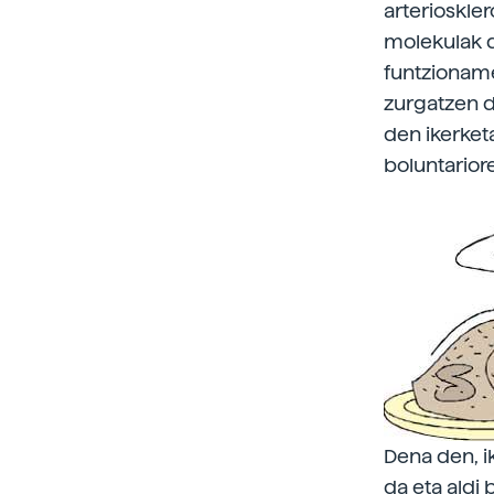
arterioskle
molekulak d
funtzioname
zurgatzen di
den ikerket
boluntarior
Dena den, i
da eta aldi