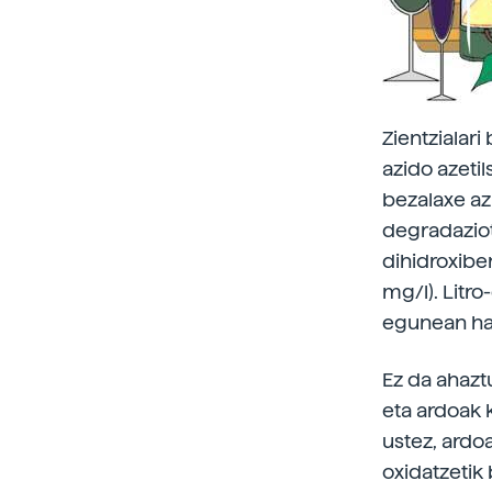
Zientzialar
azido azetil
bezalaxe azi
degradazioti
dihidroxiben
mg/l). Litr
egunean hart
Ez da ahazt
eta ardoak 
ustez, ardoa
oxidatzetik