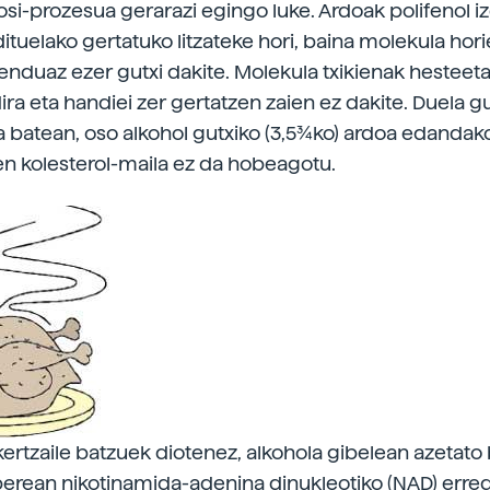
rosi-prozesua gerarazi egingo luke. Ardoak polifenol 
ituelako gertatuko litzateke hori, baina molekula hor
nduaz ezer gutxi dakite. Molekula txikienak hesteet
ra eta handiei zer gertatzen zaien ez dakite. Duela gu
a batean, oso alkohol gutxiko (3,5¾ko) ardoa edandak
en kolesterol-maila ez da hobeagotu.
kertzaile batzuek diotenez, alkohola gibelean azetato
 berean nikotinamida-adenina dinukleotiko (NAD) erre