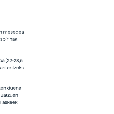
ion mesedea
aspirinak
oa (22-28,5
mantentzeko
iten duena
. Batzuen
al askeek