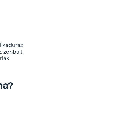
likaduraz
, zenbait
riak
na?