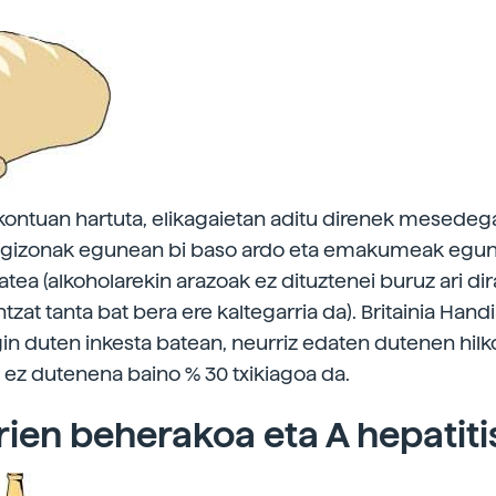
 kontuan hartuta, elikagaietan aditu direnek mesedega
e gizonak egunean bi baso ardo eta emakumeak egu
tea (alkoholarekin arazoak ez dituztenei buruz ari dira
tzat tanta bat bera ere kaltegarria da). Britainia Hand
n duten inkesta batean, neurriz edaten dutenen hilk
 ez dutenena baino % 30 txikiagoa da.
rien beherakoa eta A hepatiti