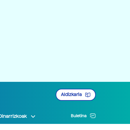
Aldizkaria
Oinarrizkoak
Buletina