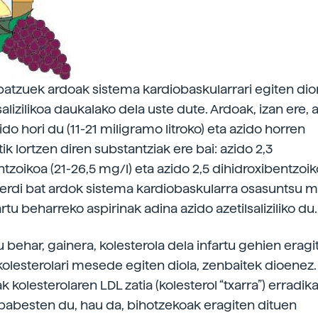
i batzuek ardoak sistema kardiobaskularrari egiten d
salizilikoa daukalako dela uste dute. Ardoak, izan ere, 
do hori du (11-21 miligramo litroko) eta azido horren
k lortzen diren substantziak ere bai: azido 2,3
tzoikoa (21-26,5 mg/l) eta azido 2,5 dihidroxibentzoik
o-erdi bat ardok sistema kardiobaskularra osasuntsu 
u beharreko aspirinak adina azido azetilsaliziliko du.
u behar, gainera, kolesterola dela infartu gehien erag
kolesterolari mesede egiten diola, zenbaitek dioenez
k kolesterolaren LDL zatia (kolesterol “txarra”) erradik
 babesten du, hau da, bihotzekoak eragiten dituen