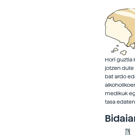
Hori guztia
jotzen dut
bat ardo eda
alkoholikoen
medikuk egi
tasa edaten
Bidaia