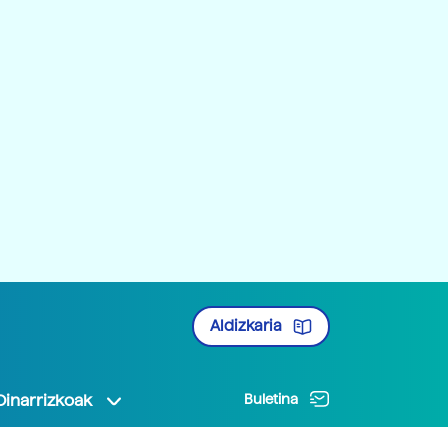
Aldizkaria
Oinarrizkoak
Buletina