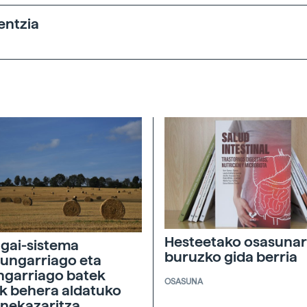
entzia
Hesteetako osasunar
agai-sistema
buruzko gida berria
ungarriago eta
ngarriago batek
OSASUNA
ik behera aldatuko
 nekazaritza