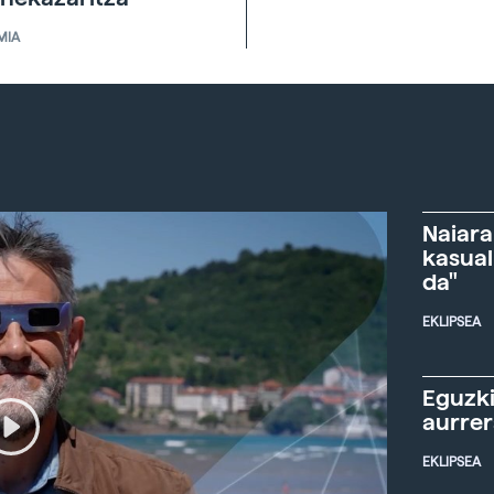
MIA
Naiara
kasual
da"
EKLIPSEA
Eguzki
aurre
EKLIPSEA