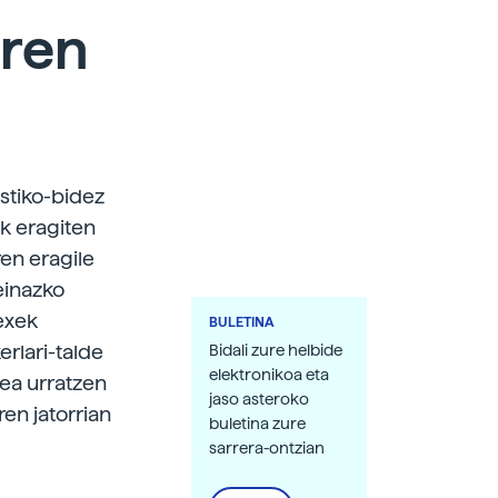
rren
stiko-bidez
k eragiten
ren eragile
einazko
exek
BULETINA
erlari-talde
Bidali zure helbide
elektronikoa eta
dea urratzen
jaso asteroko
en jatorrian
buletina zure
sarrera-ontzian