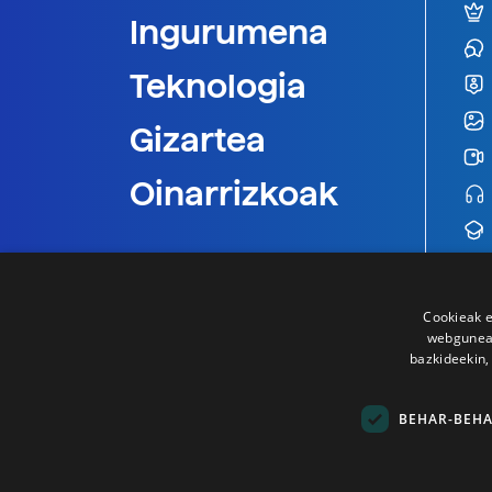
Ingurumena
Teknologia
Gizartea
Oinarrizkoak
Cookieak e
webgunear
bazkideekin,
BEHAR-BEH