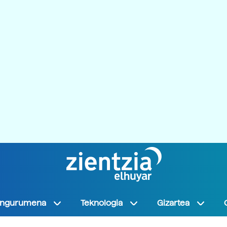
Ingurumena
Teknologia
Gizartea