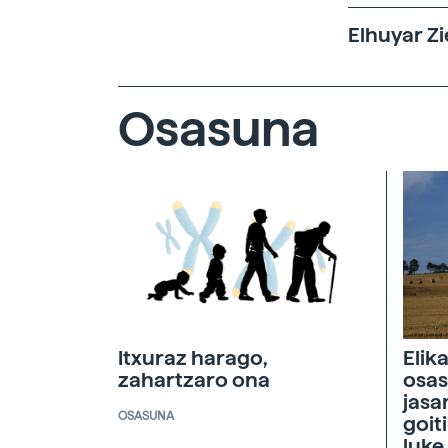
Elhuyar Zi
Osasuna
Itxuraz harago,
Elik
zahartzaro ona
osas
jasa
OSASUNA
goit
luke