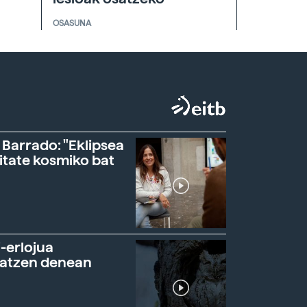
OSASUNA
 Barrado: "Eklipsea
itate kosmiko bat
-erlojua
ratzen denean