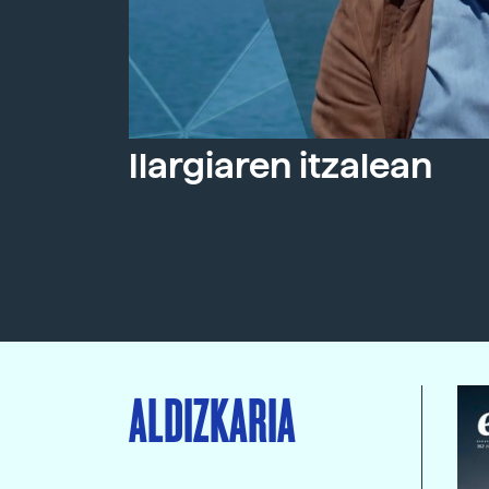
Ilargiaren itzalean
ALDIZKARIA