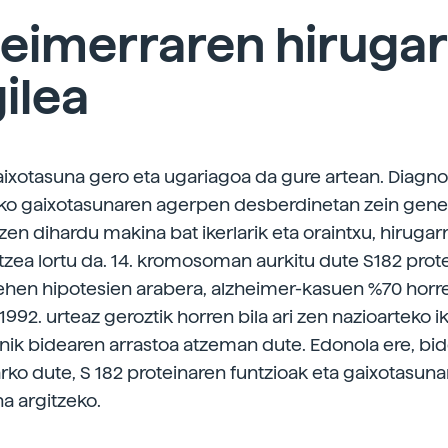
heimerraren hiruga
ilea
ixotasuna gero eta ugariagoa da gure artean. Diagno
o gaixotasunaren agerpen desberdinetan zein gene
en dihardu makina bat ikerlarik eta oraintxu, hirugar
tzea lortu da. 14. kromosoman aurkitu dute S182 prot
ehen hipotesien arabera, alzheimer-kasuen %70 horr
1992. urteaz geroztik horren bila ari zen nazioarteko ik
anik bidearen arrastoa atzeman dute. Edonola ere, bi
rko dute, S 182 proteinaren funtzioak eta gaixotasunar
a argitzeko.