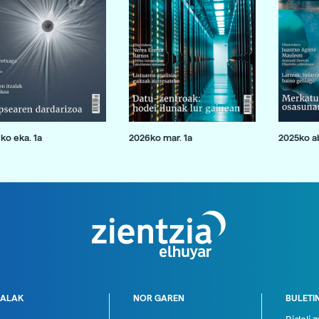
ko eka. 1a
2026ko mar. 1a
2025ko ab
ALAK
NOR GAREN
BULETI