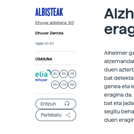
ALBISTEAK
Alz
erag
Elhuyar aldizkaria: 103
Elhuyar Zientzia
1996-01-01
Alheimer ga
OSASUNA
atzemandak
duen aztertz
EU
ES
FR
bat detekta
EN
CA
GA
genea eta l
eragina da. 
bat eta jad
segitu beha
Partekatu
duen eragin