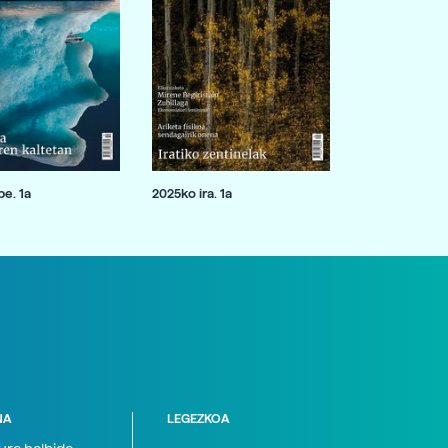
e. 1a
2025ko ira. 1a
NA
LEGEZKOA