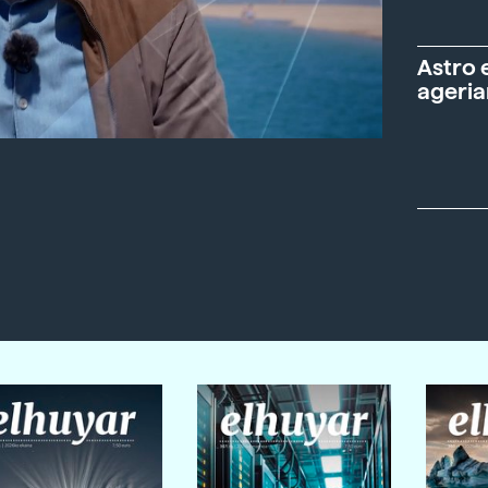
Astro 
ageria