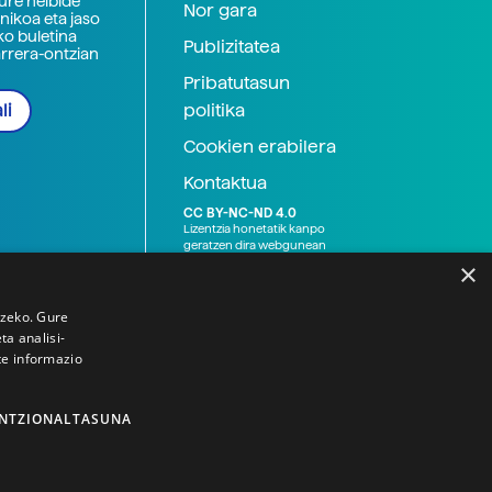
zure helbide
Nor gara
nikoa eta jaso
ko buletina
Publizitatea
arrera-ontzian
Pribatutasun
politika
li
Cookien erabilera
Kontaktua
CC BY-NC-ND 4.0
Lizentzia honetatik kanpo
geratzen dira webgunean
argitaratutako baliabide
×
grafikoak (argazki eta
ilustrazioak), baita Elhuyar ez
den bestelako erakunde eta
tzeko. Gure
norbanakoek idatzitakoak
a analisi-
ere. Kanpo-esteken bidez
te informazio
emandako edukiak esteka
horietan agertzen den
lizentziapean daude,
gehienetan copyright-a
NTZIONALTASUNA