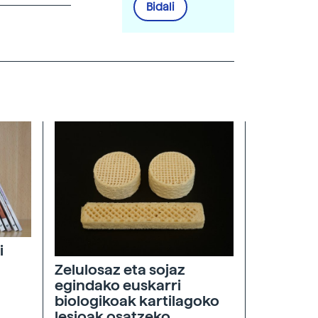
Bidali
i
Zelulosaz eta sojaz
egindako euskarri
biologikoak kartilagoko
lesioak osatzeko