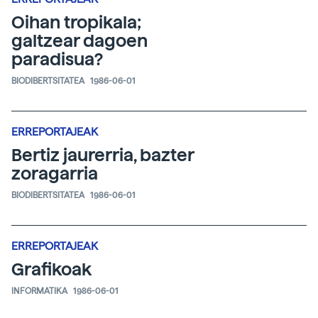
Oihan tropikala;
galtzear dagoen
paradisua?
BIODIBERTSITATEA
1986-06-01
ERREPORTAJEAK
Bertiz jaurerria, bazter
zoragarria
BIODIBERTSITATEA
1986-06-01
ERREPORTAJEAK
Grafikoak
INFORMATIKA
1986-06-01