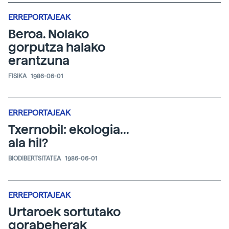
ERREPORTAJEAK
Beroa. Nolako
gorputza halako
erantzuna
FISIKA
1986-06-01
ERREPORTAJEAK
Txernobil: ekologia...
ala hil?
BIODIBERTSITATEA
1986-06-01
ERREPORTAJEAK
Urtaroek sortutako
gorabeherak