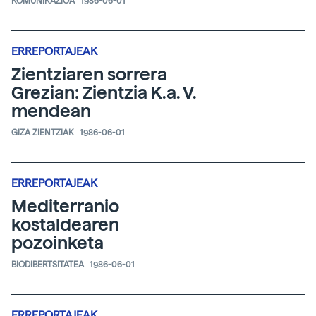
KOMUNIKAZIOA
1986-06-01
ERREPORTAJEAK
Zientziaren sorrera
Grezian: Zientzia K.a. V.
mendean
GIZA ZIENTZIAK
1986-06-01
ERREPORTAJEAK
Mediterranio
kostaldearen
pozoinketa
BIODIBERTSITATEA
1986-06-01
ERREPORTAJEAK