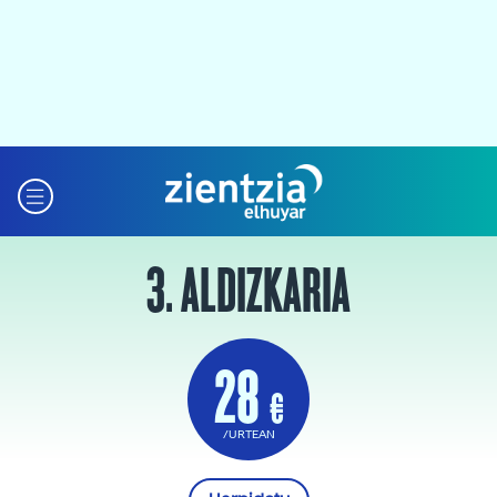
3. ALDIZKARIA
28
€
/URTEAN