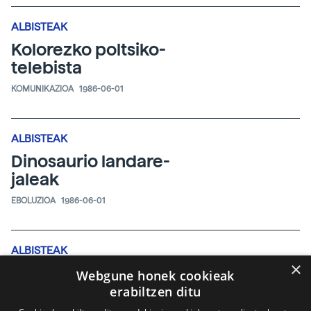
ALBISTEAK
Kolorezko poltsiko-
telebista
KOMUNIKAZIOA
1986-06-01
ALBISTEAK
Dinosaurio landare-
jaleak
EBOLUZIOA
1986-06-01
ALBISTEAK
×
Jirafa eta zuhaitz-
Webgune honek cookieak
sugeen
erabiltzen ditu
amankomuntasuna