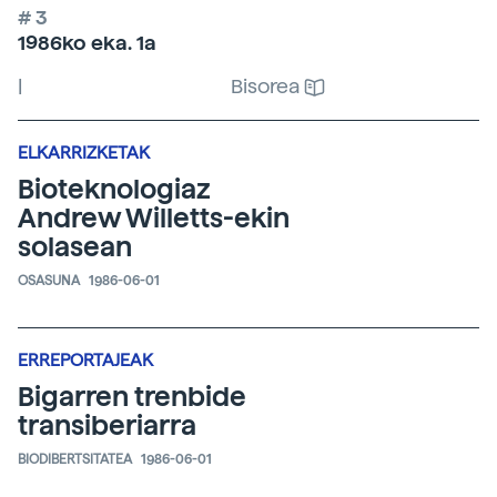
# 3
1986ko eka. 1a
|
Bisorea
ELKARRIZKETAK
Bioteknologiaz
Andrew Willetts-ekin
solasean
OSASUNA
1986-06-01
ERREPORTAJEAK
Bigarren trenbide
transiberiarra
BIODIBERTSITATEA
1986-06-01