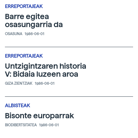
ERREPORTAJEAK
Barre egitea
osasungarria da
OSASUNA
1986-06-01
ERREPORTAJEAK
Untzigintzaren historia
V: Bidaia luzeen aroa
GIZA ZIENTZIAK
1986-06-01
ALBISTEAK
Bisonte europarrak
BIODIBERTSITATEA
1986-06-01