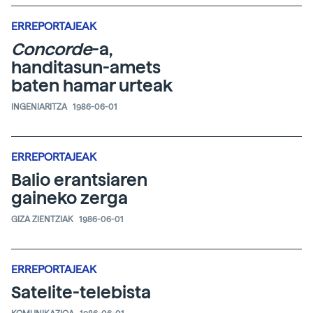
ERREPORTAJEAK
Concorde
-a,
handitasun-amets
baten hamar urteak
INGENIARITZA
1986-06-01
ERREPORTAJEAK
Balio erantsiaren
gaineko zerga
GIZA ZIENTZIAK
1986-06-01
ERREPORTAJEAK
Satelite-telebista