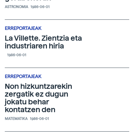
ASTRONOMIA
1986-06-01
ERREPORTAJEAK
La Villette. Zientzia eta
industriaren hiria
1986-06-01
ERREPORTAJEAK
Non hizkuntzarekin
zergatik ez dugun
jokatu behar
kontatzen den
MATEMATIKA
1986-06-01