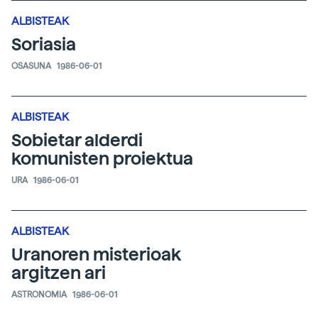
ALBISTEAK
Soriasia
OSASUNA
1986-06-01
ALBISTEAK
Sobietar alderdi
komunisten proiektua
URA
1986-06-01
ALBISTEAK
Uranoren misterioak
argitzen ari
ASTRONOMIA
1986-06-01