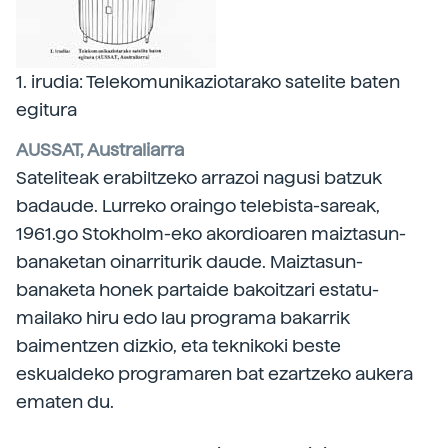
1. irudia: Telekomunikaziotarako satelite baten
egitura
AUSSAT, Australiarra
Sateliteak erabiltzeko arrazoi nagusi batzuk
badaude. Lurreko oraingo telebista-sareak,
1961.go Stokholm-eko akordioaren maiztasun-
banaketan oinarriturik daude. Maiztasun-
banaketa honek partaide bakoitzari estatu-
mailako hiru edo lau programa bakarrik
baimentzen dizkio, eta teknikoki beste
eskualdeko programaren bat ezartzeko aukera
ematen du.