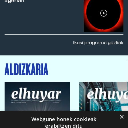
agerian
Ikusi programa guztiak
ALDIZKARIA
×
Webgune honek cookieak
erabiltzen ditu