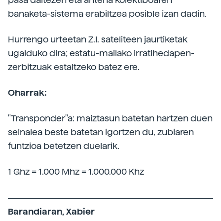
banaketa-sistema erabiltzea posible izan dadin.
Hurrengo urteetan Z.I. sateliteen jaurtiketak
ugalduko dira; estatu-mailako irratihedapen-
zerbitzuak estaltzeko batez ere.
Oharrak:
"Transponder"a: maiztasun batetan hartzen duen
seinalea beste batetan igortzen du, zubiaren
funtzioa betetzen duelarik.
1 Ghz = 1.000 Mhz = 1.000.000 Khz
Barandiaran, Xabier