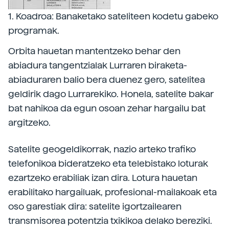
1. Koadroa: Banaketako sateliteen kodetu gabeko
programak.
Orbita hauetan mantentzeko behar den
abiadura tangentzialak Lurraren biraketa-
abiaduraren balio bera duenez gero, satelitea
geldirik dago Lurrarekiko. Honela, satelite bakar
bat nahikoa da egun osoan zehar hargailu bat
argitzeko.
Satelite geogeldikorrak, nazio arteko trafiko
telefonikoa bideratzeko eta telebistako loturak
ezartzeko erabiliak izan dira. Lotura hauetan
erabilitako hargailuak, profesional-mailakoak eta
oso garestiak dira: satelite igortzailearen
transmisorea potentzia txikikoa delako bereziki.