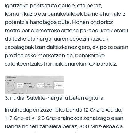
igortzeko pentsatuta daude, eta beraz,
komunikazio eta banaketakoek baino ehun aldiz
potentzia handiagoa dute. Honen ondorioz
metro bat diametroko antena parabolikoak erabil
daitezke eta hargailuaren espezifikazioak
zabalagoak izan daitezkenez gero, ekipo osoaren
prezioa asko merkatzen da, banaketako
sateliteentzako hargailuenarekin konparatuz.
3. irudia: Satelite-hargailu baten egitura.
Irratihedapen zuzeneko banda 12 Ghz-ekoa da;
11'7 Ghz-etik 12'5 Ghz-erainokoa zehatzago esan.
Banda honen zabalera beraz, 800 Mhz-ekoa da