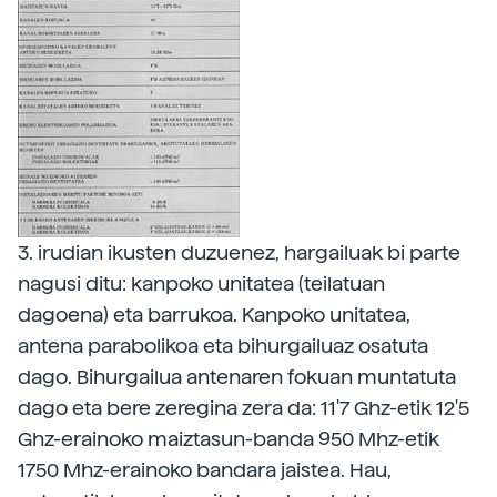
3. irudian ikusten duzuenez, hargailuak bi parte
nagusi ditu: kanpoko unitatea (teilatuan
dagoena) eta barrukoa. Kanpoko unitatea,
antena parabolikoa eta bihurgailuaz osatuta
dago. Bihurgailua antenaren fokuan muntatuta
dago eta bere zeregina zera da: 11'7 Ghz-etik 12'5
Ghz-erainoko maiztasun-banda 950 Mhz-etik
1750 Mhz-erainoko bandara jaistea. Hau,