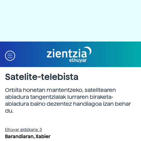
Satelite-telebista
Orbita honetan mantentzeko, satelitearen
abiadura tangentzialak lurraren biraketa-
abiadura baino dezentez handiagoa izan behar
du.
Elhuyar aldizkaria: 3
Barandiaran, Xabier