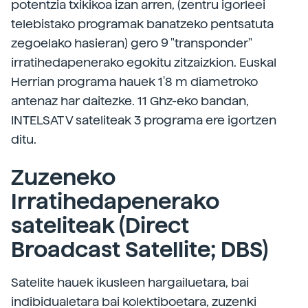
potentzia txikikoa izan arren, (zentru igorleei
telebistako programak banatzeko pentsatuta
zegoelako hasieran) gero 9 "transponder"
irratihedapenerako egokitu zitzaizkion. Euskal
Herrian programa hauek 1'8 m diametroko
antenaz har daitezke. 11 Ghz-eko bandan,
INTELSAT V sateliteak 3 programa ere igortzen
ditu.
Zuzeneko
Irratihedapenerako
sateliteak (Direct
Broadcast Satellite; DBS)
Satelite hauek ikusleen hargailuetara, bai
indibidualetara bai kolektiboetara, zuzenki