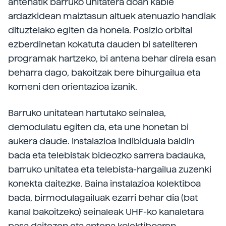
antenatik barruko unitatera doan kable
ardazkidean maiztasun altuek atenuazio handiak
dituztelako egiten da honela. Posizio orbital
ezberdinetan kokatuta dauden bi sateliteren
programak hartzeko, bi antena behar direla esan
beharra dago, bakoitzak bere bihurgailua eta
komeni den orientazioa izanik.
Barruko unitatean hartutako seinalea,
demodulatu egiten da, eta une honetan bi
aukera daude. Instalazioa indibiduala baldin
bada eta telebistak bideozko sarrera badauka,
barruko unitatea eta telebista-hargailua zuzenki
konekta daitezke. Baina instalazioa kolektiboa
bada, birmodulagailuak ezarri behar dia (bat
kanal bakoitzeko) seinaleak UHF-ko kanaletara
pasa daitezen eta antena kolektiboaren