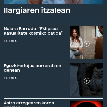
Ilargiaren itzalean
Naiara Barrado: "Eklipsea
kasualitate kosmiko bat da"
EKLIPSEA
Eguzki-erlojua aurreratzen
denean
EKLIPSEA
Astro erregearen koroa