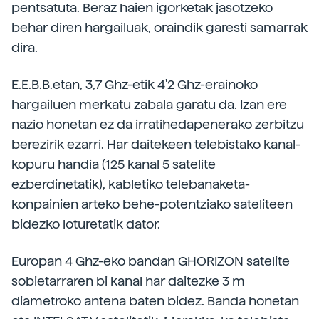
pentsatuta. Beraz haien igorketak jasotzeko
behar diren hargailuak, oraindik garesti samarrak
dira.
E.E.B.B.etan, 3,7 Ghz-etik 4'2 Ghz-erainoko
hargailuen merkatu zabala garatu da. Izan ere
nazio honetan ez da irratihedapenerako zerbitzu
berezirik ezarri. Har daitekeen telebistako kanal-
kopuru handia (125 kanal 5 satelite
ezberdinetatik), kabletiko telebanaketa-
konpainien arteko behe-potentziako sateliteen
bidezko loturetatik dator.
Europan 4 Ghz-eko bandan GHORIZON satelite
sobietarraren bi kanal har daitezke 3 m
diametroko antena baten bidez. Banda honetan