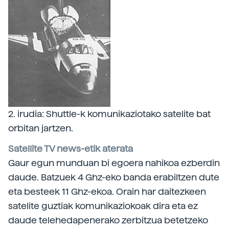
2. irudia: Shuttle-k komunikaziotako satelite bat
orbitan jartzen.
Satellite TV news-etik aterata
Gaur egun munduan bi egoera nahikoa ezberdin
daude. Batzuek 4 Ghz-eko banda erabiltzen dute
eta besteek 11 Ghz-ekoa. Orain har daitezkeen
satelite guztiak komunikaziokoak dira eta ez
daude telehedapenerako zerbitzua betetzeko