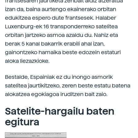
frantsesaren jaurtiketa zenbait aldiz atzeratua
izan da, baina aurtengo ekainerako orbitan
edukitzea espero dute frantsesek. Halaber
Luxenburg-ek 16 transponderreko satelitea
orbitan jartzeko asmoa azaldu du. Nahiz eta
berak 5 kanal bakarrik erabili ahal izan,
gainontzeko hamaika beste edozein estaturi
aloka liezazkioke.
Bestalde, Espainiak ez du inongo asmorik
satelitea jaurtikitzeko, zeren beste estatu batena
alokatzea egokiagoa iruditzen bait zaio.
Satelite-hargailu baten
egitura