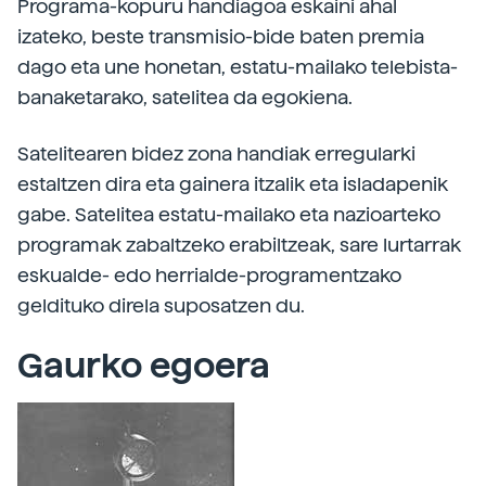
Programa-kopuru handiagoa eskaini ahal
izateko, beste transmisio-bide baten premia
dago eta une honetan, estatu-mailako telebista-
banaketarako, satelitea da egokiena.
Satelitearen bidez zona handiak erregularki
estaltzen dira eta gainera itzalik eta isladapenik
gabe. Satelitea estatu-mailako eta nazioarteko
programak zabaltzeko erabiltzeak, sare lurtarrak
eskualde- edo herrialde-programentzako
geldituko direla suposatzen du.
Gaurko egoera