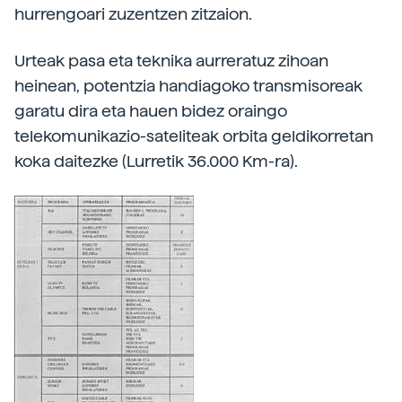
hurrengoari zuzentzen zitzaion.
Urteak pasa eta teknika aurreratuz zihoan
heinean, potentzia handiagoko transmisoreak
garatu dira eta hauen bidez oraingo
telekomunikazio-sateliteak orbita geldikorretan
koka daitezke (Lurretik 36.000 Km-ra).