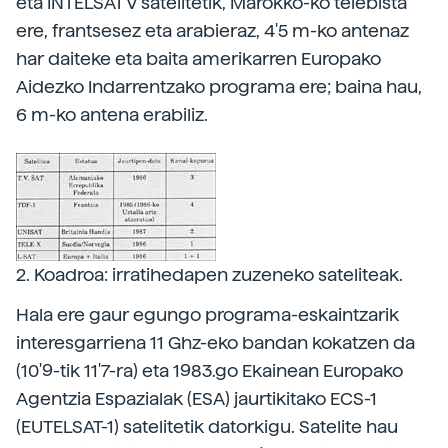
eta INTELSAT V satelitetik, Marokko-ko telebista
ere, frantsesez eta arabieraz, 4'5 m-ko antenaz
har daiteke eta baita amerikarren Europako
Aidezko Indarrentzako programa ere; baina hau,
6 m-ko antena erabiliz.
2. Koadroa: irratihedapen zuzeneko sateliteak.
Hala ere gaur egungo programa-eskaintzarik
interesgarriena 11 Ghz-eko bandan kokatzen da
(10'9-tik 11'7-ra) eta 1983.go Ekainean Europako
Agentzia Espazialak (ESA) jaurtikitako ECS-1
(EUTELSAT-1) satelitetik datorkigu. Satelite hau