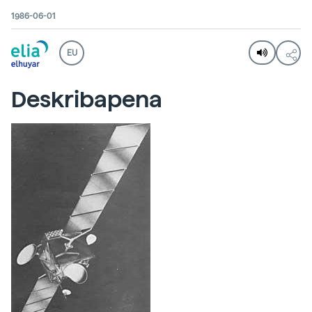
1986-06-01
EU
Deskribapena