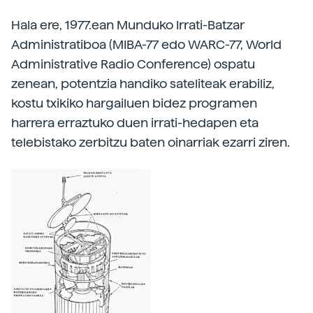
Hala ere, 1977.ean Munduko Irrati-Batzar
Administratiboa (MIBA-77 edo WARC-77, World
Administrative Radio Conference) ospatu
zenean, potentzia handiko sateliteak erabiliz,
kostu txikiko hargailuen bidez programen
harrera erraztuko duen irrati-hedapen eta
telebistako zerbitzu baten oinarriak ezarri ziren.