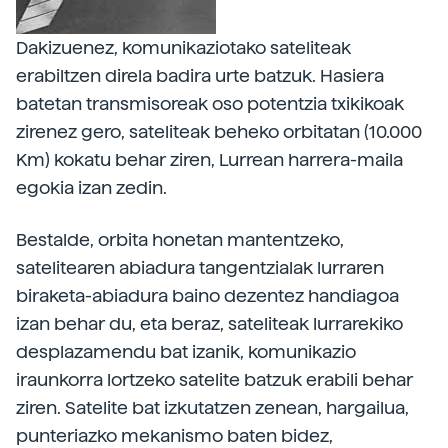
Dakizuenez, komunikaziotako sateliteak
erabiltzen direla badira urte batzuk. Hasiera
batetan transmisoreak oso potentzia txikikoak
zirenez gero, sateliteak beheko orbitatan (10.000
Km) kokatu behar ziren, Lurrean harrera-maila
egokia izan zedin.
Bestalde, orbita honetan mantentzeko,
satelitearen abiadura tangentzialak lurraren
biraketa-abiadura baino dezentez handiagoa
izan behar du, eta beraz, sateliteak lurrarekiko
desplazamendu bat izanik, komunikazio
iraunkorra lortzeko satelite batzuk erabili behar
ziren. Satelite bat izkutatzen zenean, hargailua,
punteriazko mekanismo baten bidez,