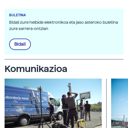
BULETINA
Bidali zure helbide elektronikoa eta jaso asteroko buletina
zure sarrera-ontzian
Bidali
Komunikazioa