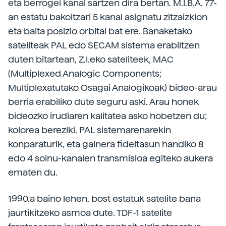
eta berrogei kanal sartzen dira bertan. M.I.B.A. 77-
an estatu bakoitzari 5 kanal asignatu zitzaizkion
eta baita posizio orbital bat ere. Banaketako
sateliteak PAL edo SECAM sistema erabiltzen
duten bitartean, Z.I.eko sateliteek, MAC
(Multiplexed Analogic Components;
Multiplexatutako Osagai Analogikoak) bideo-arau
berria erabiliko dute seguru aski. Arau honek
bideozko irudiaren kalitatea asko hobetzen du;
kolorea bereziki, PAL sistemarenarekin
konparaturik, eta gainera fideltasun handiko 8
edo 4 soinu-kanalen transmisioa egiteko aukera
ematen du.
1990.a baino lehen, bost estatuk satelite bana
jaurtikitzeko asmoa dute. TDF-1 satelite