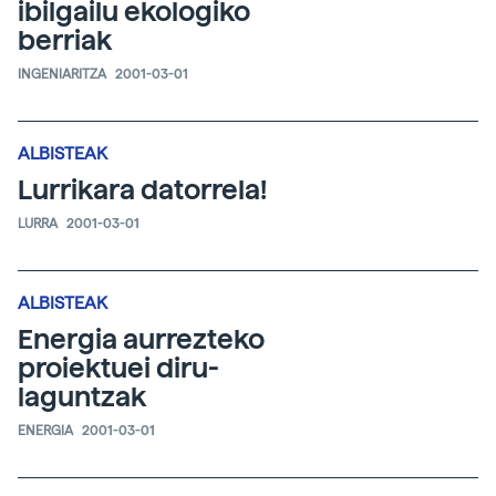
ibilgailu ekologiko
berriak
INGENIARITZA
2001-03-01
ALBISTEAK
Lurrikara datorrela!
LURRA
2001-03-01
ALBISTEAK
Energia aurrezteko
proiektuei diru-
laguntzak
ENERGIA
2001-03-01