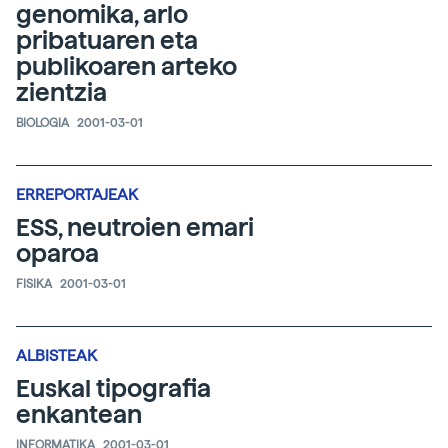
genomika, arlo
pribatuaren eta
publikoaren arteko
zientzia
BIOLOGIA
2001-03-01
ERREPORTAJEAK
ESS, neutroien emari
oparoa
FISIKA
2001-03-01
ALBISTEAK
Euskal tipografia
enkantean
INFORMATIKA
2001-03-01