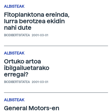
ALBISTEAK
Fitoplanktona ereinda,
lurra berotzea ekidin
nahi dute
BIODIBERTSITATEA
2001-03-01
ALBISTEAK
Ortuko artoa
ibilgailuetarako
erregai?
BIODIBERTSITATEA
2001-03-01
ALBISTEAK
General Motors-en