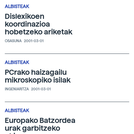
ALBISTEAK
Dislexikoen
koordinazioa
hobetzeko ariketak
OSASUNA
2001-03-01
ALBISTEAK
PCrako haizagailu
mikroskopiko isilak
INGENIARITZA
2001-03-01
ALBISTEAK
Europako Batzordea
urak garbitzeko