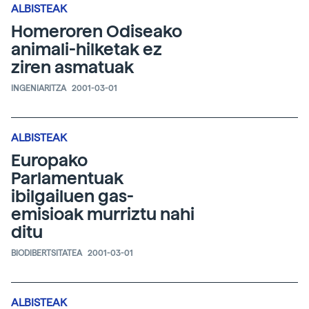
ALBISTEAK
Homeroren Odiseako
animali-hilketak ez
ziren asmatuak
INGENIARITZA
2001-03-01
ALBISTEAK
Europako
Parlamentuak
ibilgailuen gas-
emisioak murriztu nahi
ditu
BIODIBERTSITATEA
2001-03-01
ALBISTEAK