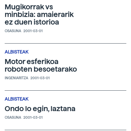
Mugikorrak vs
minbizia: amaierarik
ez duen istorioa
OSASUNA
2001-03-01
ALBISTEAK
Motor esferikoa
roboten besoetarako
INGENIARITZA
2001-03-01
ALBISTEAK
Ondo lo egin, laztana
OSASUNA
2001-03-01