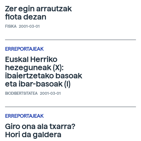
Zer egin arrautzak
flota dezan
FISIKA
2001-03-01
ERREPORTAJEAK
Euskal Herriko
hezeguneak (X):
ibaiertzetako basoak
eta ibar-basoak (I)
BIODIBERTSITATEA
2001-03-01
ERREPORTAJEAK
Giro ona ala txarra?
Hori da galdera