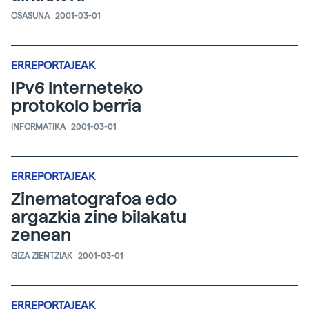
OSASUNA
2001-03-01
ERREPORTAJEAK
IPv6 Interneteko
protokolo berria
INFORMATIKA
2001-03-01
ERREPORTAJEAK
Zinematografoa edo
argazkia zine bilakatu
zenean
GIZA ZIENTZIAK
2001-03-01
ERREPORTAJEAK