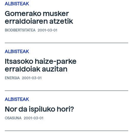
ALBISTEAK
Gomerako musker
erraldoiaren atzetik
BIODIBERTSITATEA
2001-03-01
ALBISTEAK
Itsasoko haize-parke
erraldoiak auzitan
ENERGIA
2001-03-01
ALBISTEAK
Nor da ispiluko hori?
OSASUNA
2001-03-01