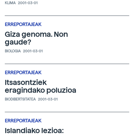
KLIMA
2001-03-01
ERREPORTAJEAK
Giza genoma. Non
gaude?
BIOLOGIA
2001-03-01
ERREPORTAJEAK
Itsasontziek
eragindako poluzioa
BIODIBERTSITATEA
2001-03-01
ERREPORTAJEAK
Islandiako lezioa: