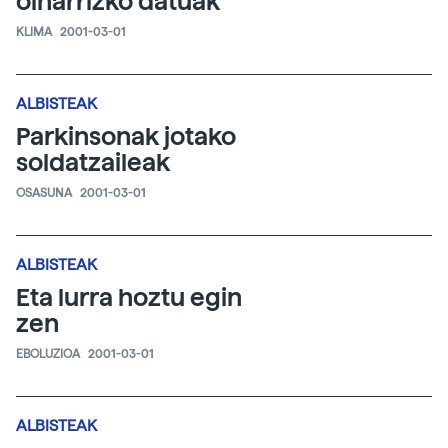
oinarrizko datuak
KLIMA
2001-03-01
ALBISTEAK
Parkinsonak jotako
soldatzaileak
OSASUNA
2001-03-01
ALBISTEAK
Eta lurra hoztu egin
zen
EBOLUZIOA
2001-03-01
ALBISTEAK