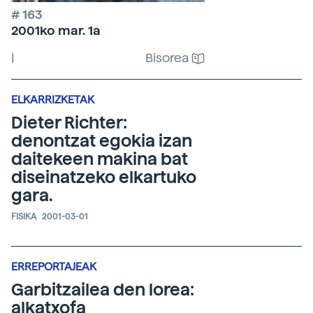
# 163
2001ko mar. 1a
|
Bisorea
ELKARRIZKETAK
Dieter Richter:
denontzat egokia izan
daitekeen makina bat
diseinatzeko elkartuko
gara.
FISIKA
2001-03-01
ERREPORTAJEAK
Garbitzailea den lorea:
alkatxofa