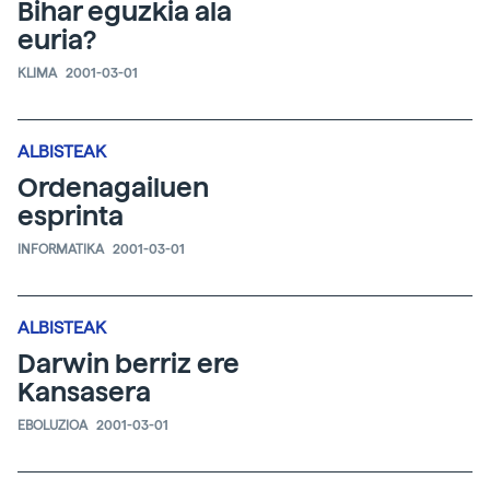
Bihar eguzkia ala
euria?
KLIMA
2001-03-01
ALBISTEAK
Ordenagailuen
esprinta
INFORMATIKA
2001-03-01
ALBISTEAK
Darwin berriz ere
Kansasera
EBOLUZIOA
2001-03-01