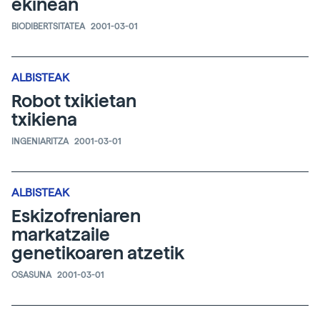
ekinean
BIODIBERTSITATEA
2001-03-01
ALBISTEAK
Robot txikietan
txikiena
INGENIARITZA
2001-03-01
ALBISTEAK
Eskizofreniaren
markatzaile
genetikoaren atzetik
OSASUNA
2001-03-01