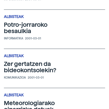
ALBISTEAK
Potro-jorraroko
besaulkia
INFORMATIKA
2001-03-01
ALBISTEAK
Zer gertatzen da
bideokontsolekin?
KOMUNIKAZIOA
2001-03-01
ALBISTEAK
Meteorologiarako