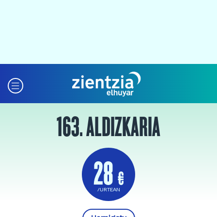
163. ALDIZKARIA
28
€
/URTEAN