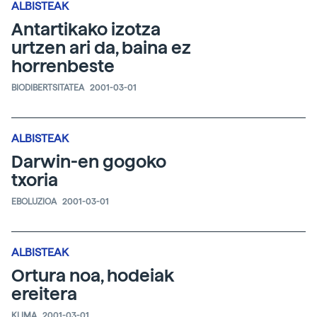
ALBISTEAK
Antartikako izotza
urtzen ari da, baina ez
horrenbeste
BIODIBERTSITATEA
2001-03-01
ALBISTEAK
Darwin-en gogoko
txoria
EBOLUZIOA
2001-03-01
ALBISTEAK
Ortura noa, hodeiak
ereitera
KLIMA
2001-03-01