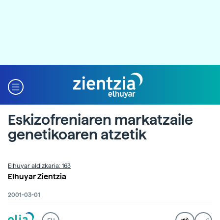
Eskizofreniaren markatzaile
genetikoaren atzetik
Elhuyar aldizkaria: 163
Elhuyar Zientzia
2001-03-01