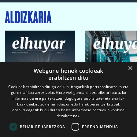
ALDIZKARIA
×
Webgune honek cookieak
erabiltzen ditu
Cookieak erabiltzen ditugu edukia, iragarkiak pertsonalizatzeko eta
gure trafikoa aztertzeko. Gure webgunearen erabilerari buruzko
informazioa ere partekatzen dugu gure publizitate- eta analisi-
bazkideekin, zuk eman diezun edo haiek beren zerbitzuak
erabiltzeagatik bildu duten beste informazio batzuekin konbina
dezaketenak.
BEHAR-BEHARREZKOA
ERRENDIMENDUA