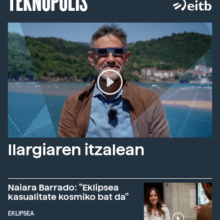
Ilargiaren itzalean
Naiara Barrado: "Eklipsea
kasualitate kosmiko bat da"
EKLIPSEA