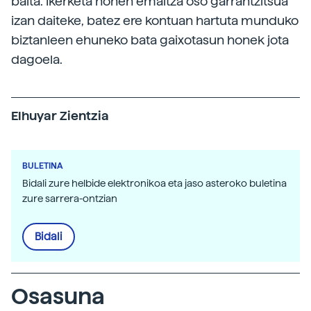
baita. Ikerketa honen emaitza oso garrantzitsua
izan daiteke, batez ere kontuan hartuta munduko
biztanleen ehuneko bata gaixotasun honek jota
dagoela.
Elhuyar Zientzia
BULETINA
Bidali zure helbide elektronikoa eta jaso asteroko buletina
zure sarrera-ontzian
Bidali
Osasuna