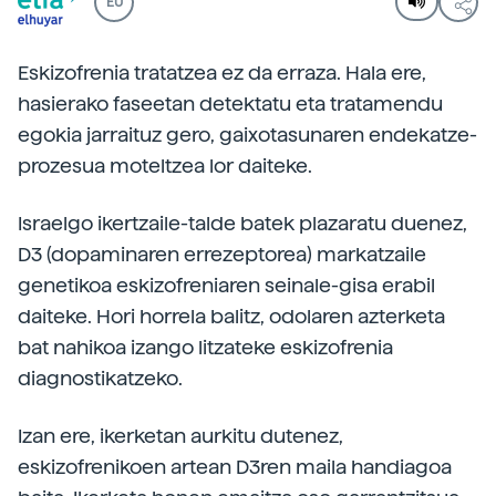
EU
Eskizofrenia tratatzea ez da erraza. Hala ere,
hasierako faseetan detektatu eta tratamendu
egokia jarraituz gero, gaixotasunaren endekatze-
prozesua moteltzea lor daiteke.
Israelgo ikertzaile-talde batek plazaratu duenez,
D3 (dopaminaren errezeptorea) markatzaile
genetikoa eskizofreniaren seinale-gisa erabil
daiteke. Hori horrela balitz, odolaren azterketa
bat nahikoa izango litzateke eskizofrenia
diagnostikatzeko.
Izan ere, ikerketan aurkitu dutenez,
eskizofrenikoen artean D3ren maila handiagoa