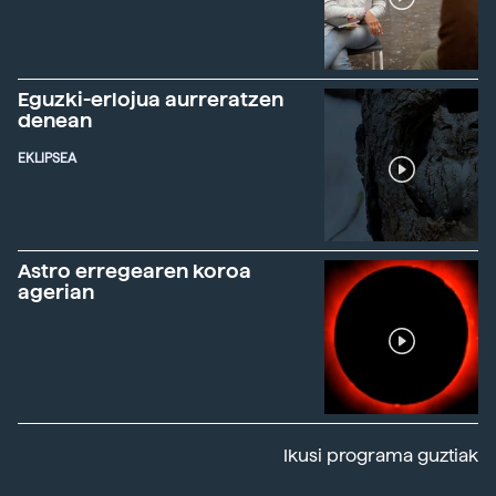
Eguzki-erlojua aurreratzen
denean
EKLIPSEA
Astro erregearen koroa
agerian
Ikusi programa guztiak