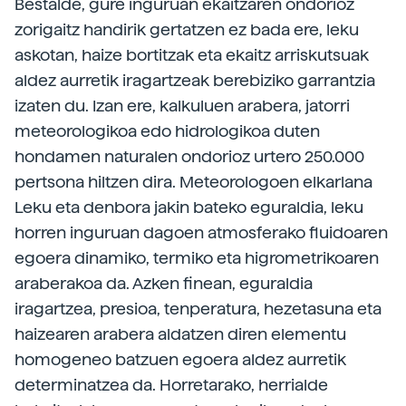
Bestalde, gure inguruan ekaitzaren ondorioz
zorigaitz handirik gertatzen ez bada ere, leku
askotan, haize bortitzak eta ekaitz arriskutsuak
aldez aurretik iragartzeak berebiziko garrantzia
izaten du. Izan ere, kalkuluen arabera, jatorri
meteorologikoa edo hidrologikoa duten
hondamen naturalen ondorioz urtero 250.000
pertsona hiltzen dira. Meteorologoen elkarlana
Leku eta denbora jakin bateko eguraldia, leku
horren inguruan dagoen atmosferako fluidoaren
egoera dinamiko, termiko eta higrometrikoaren
araberakoa da. Azken finean, eguraldia
iragartzea, presioa, tenperatura, hezetasuna eta
haizearen arabera aldatzen diren elementu
homogeneo batzuen egoera aldez aurretik
determinatzea da. Horretarako, herrialde