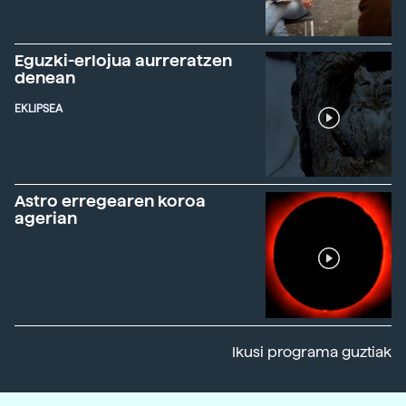
Eguzki-erlojua aurreratzen
denean
EKLIPSEA
Astro erregearen koroa
agerian
Ikusi programa guztiak