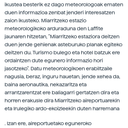
ikustea besterik ez dago meteorologoak ematen
duen informazioa zenbat jenderi interesatzen
zaion ikusteko. Miarritzeko estazio
meteorologikoko arduraduna den Laffite
jaunaren hitzetan, "Miarritzeko estaziora deitzen
duen jende gehienak asteburuko planak egiteko
deitzen du. Turismo bulego eta hotel batzuk ere
ordaintzen dute egunero informazio hori
jasotzeko". Datu meteorologikoen erabiltzaile
nagusia, beraz, inguru hauetan, jende xehea da,
baina aeronautika, nekazaritza eta
arrantzarentzat ere baliagarri gertatzen dira eta
horren erakusle dira Miarritzeko aireportuarekin
eta Irulegiko ardo-ekoizleekin duten harremana
. Izan ere, aireportuetako eguneroko