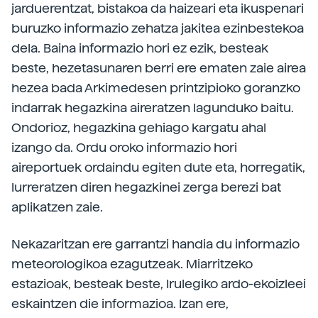
jarduerentzat, bistakoa da haizeari eta ikuspenari
buruzko informazio zehatza jakitea ezinbestekoa
dela. Baina informazio hori ez ezik, besteak
beste, hezetasunaren berri ere ematen zaie airea
hezea bada Arkimedesen printzipioko goranzko
indarrak hegazkina aireratzen lagunduko baitu.
Ondorioz, hegazkina gehiago kargatu ahal
izango da. Ordu oroko informazio hori
aireportuek ordaindu egiten dute eta, horregatik,
lurreratzen diren hegazkinei zerga berezi bat
aplikatzen zaie.
Nekazaritzan ere garrantzi handia du informazio
meteorologikoa ezagutzeak. Miarritzeko
estazioak, besteak beste, Irulegiko ardo-ekoizleei
eskaintzen die informazioa. Izan ere,