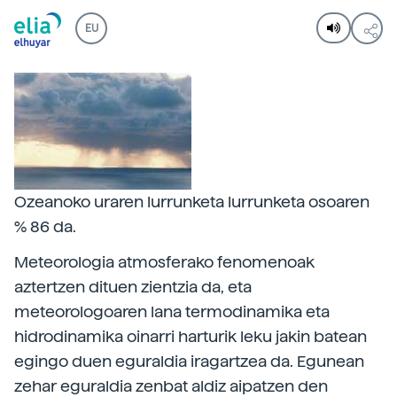
EU
Ozeanoko uraren lurrunketa lurrunketa osoaren
% 86 da.
Meteorologia atmosferako fenomenoak
aztertzen dituen zientzia da, eta
meteorologoaren lana termodinamika eta
hidrodinamika oinarri harturik leku jakin batean
egingo duen eguraldia iragartzea da. Egunean
zehar eguraldia zenbat aldiz aipatzen den