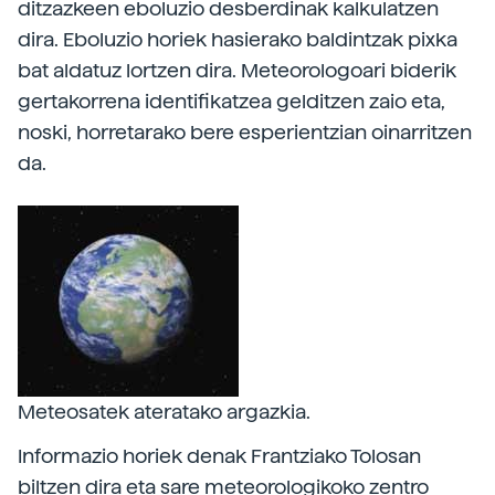
ditzazkeen eboluzio desberdinak kalkulatzen
dira. Eboluzio horiek hasierako baldintzak pixka
bat aldatuz lortzen dira. Meteorologoari biderik
gertakorrena identifikatzea gelditzen zaio eta,
noski, horretarako bere esperientzian oinarritzen
da.
Meteosatek ateratako argazkia.
Informazio horiek denak Frantziako Tolosan
biltzen dira eta sare meteorologikoko zentro