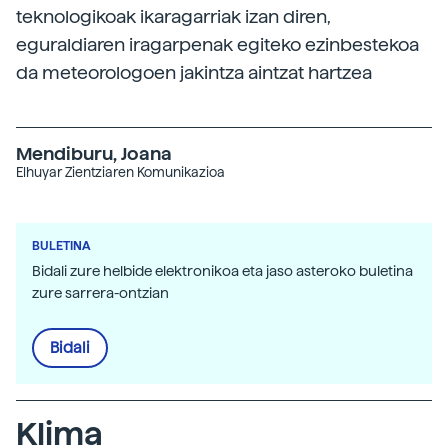
teknologikoak ikaragarriak izan diren,
eguraldiaren iragarpenak egiteko ezinbestekoa
da meteorologoen jakintza aintzat hartzea
Mendiburu, Joana
Elhuyar Zientziaren Komunikazioa
BULETINA
Bidali zure helbide elektronikoa eta jaso asteroko buletina
zure sarrera-ontzian
Bidali
Klima