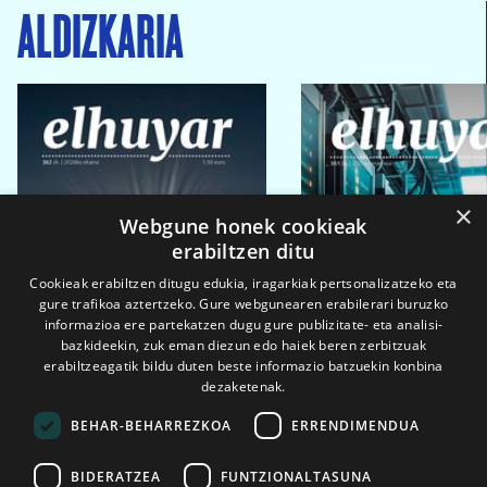
ALDIZKARIA
×
Webgune honek cookieak
erabiltzen ditu
Cookieak erabiltzen ditugu edukia, iragarkiak pertsonalizatzeko eta
gure trafikoa aztertzeko. Gure webgunearen erabilerari buruzko
informazioa ere partekatzen dugu gure publizitate- eta analisi-
bazkideekin, zuk eman diezun edo haiek beren zerbitzuak
erabiltzeagatik bildu duten beste informazio batzuekin konbina
dezaketenak.
BEHAR-BEHARREZKOA
ERRENDIMENDUA
BIDERATZEA
FUNTZIONALTASUNA
2026ko eka. 1a
2026ko mar. 1a