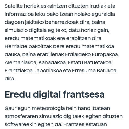
Satelite horiek eskaintzen dituzten irudiak eta
informazioa leku bakoitzean nolako eguraldia
dagoen jakiteko beharrezkoak dira, baina
simulazio digitala egiteko, datu horiez gain,
eredu matematikoak ere erabiltzen dira.
Herrialde bakoitzak bere eredu matematikoa
dauka, baina erabilienak Erdialdeko Europakoa,
Alemaniakoa, Kanadakoa, Estatu Batuetakoa,
Frantziakoa, Japoniakoa eta Erresuma Batukoa
dira.
Eredu digital frantsesa
Gaur egun meteorologia hein handi batean
atmosferaren simulazio digitalek egiten dituzten
softwareekin egiten da. Frantses estatuan