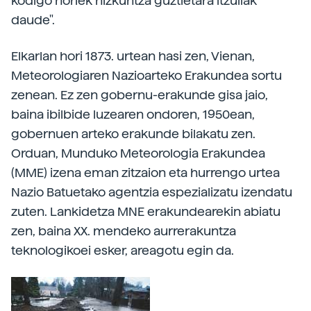
kodigo horiek hizkuntza guztietara itzuliak
daude".
Elkarlan hori 1873. urtean hasi zen, Vienan,
Meteorologiaren Nazioarteko Erakundea sortu
zenean. Ez zen gobernu-erakunde gisa jaio,
baina ibilbide luzearen ondoren, 1950ean,
gobernuen arteko erakunde bilakatu zen.
Orduan, Munduko Meteorologia Erakundea
(MME) izena eman zitzaion eta hurrengo urtea
Nazio Batuetako agentzia espezializatu izendatu
zuten. Lankidetza MNE erakundearekin abiatu
zen, baina XX. mendeko aurrerakuntza
teknologikoei esker, areagotu egin da.