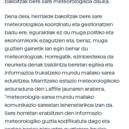
bakoitzak bere sare meteorologikoa dauka.
Dena dela, herrialde bakoitzak bere sare
meteorologikoa koordinatu eta gestionatzen
badu ere, eguraldiak ez du muga politiko eta
ekonomikorik ezagutzen eta, beraz, muga
guztien gainetik lan egin behar du
meteorologoak. Horregatik, ezinbestekoa da
neurketa denak baldintza beretan egitea eta
informazioa trukatzeko mundu mailako sarea
edukitzea. Miarritzeko estazio meteorologikoko
arduraduna den Laffite jaunaren arabera,
"meteorologia-sarea mundu mailako
komunikazio-sareetan lehenetarikoa izan da.
Sare horretan erabiltzen den informazio
meteorologiko guztia kodifikatuta dago eta