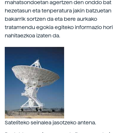
mahatsondoetan agertzen den onddo bat
hezetasun eta tenperatura jakin batzuetan
bakarrik sortzen da eta bere aurkako
tratamendu egokia egiteko informazio hori
nahitaezkoa izaten da.
Sateliteko seinalea jasotzeko antena.