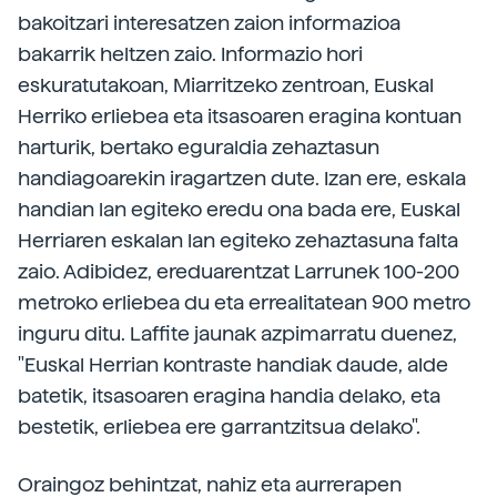
bakoitzari interesatzen zaion informazioa
bakarrik heltzen zaio. Informazio hori
eskuratutakoan, Miarritzeko zentroan, Euskal
Herriko erliebea eta itsasoaren eragina kontuan
harturik, bertako eguraldia zehaztasun
handiagoarekin iragartzen dute. Izan ere, eskala
handian lan egiteko eredu ona bada ere, Euskal
Herriaren eskalan lan egiteko zehaztasuna falta
zaio. Adibidez, ereduarentzat Larrunek 100-200
metroko erliebea du eta errealitatean 900 metro
inguru ditu. Laffite jaunak azpimarratu duenez,
"Euskal Herrian kontraste handiak daude, alde
batetik, itsasoaren eragina handia delako, eta
bestetik, erliebea ere garrantzitsua delako".
Oraingoz behintzat, nahiz eta aurrerapen