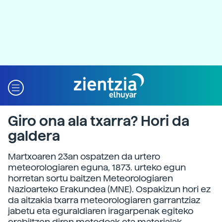
Giro ona ala txarra? Hori da
galdera
Martxoaren 23an ospatzen da urtero
meteorologiaren eguna, 1873. urteko egun
horretan sortu baitzen Meteorologiaren
Nazioarteko Erakundea (MNE). Ospakizun hori ez
da aitzakia txarra meteorologiaren garrantziaz
jabetu eta eguraldiaren iragarpenak egiteko
erabiltzen diren metodoak eta materialak