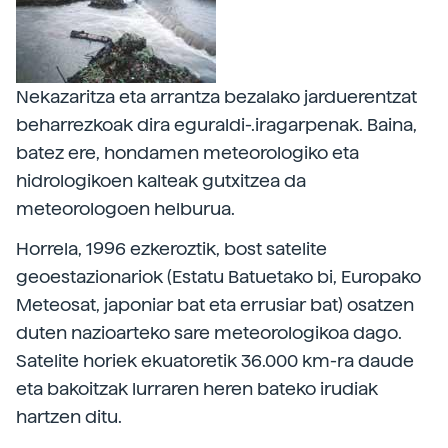
Nekazaritza eta arrantza bezalako jarduerentzat
beharrezkoak dira eguraldi-.iragarpenak. Baina,
batez ere, hondamen meteorologiko eta
hidrologikoen kalteak gutxitzea da
meteorologoen helburua.
Horrela, 1996 ezkeroztik, bost satelite
geoestazionariok (Estatu Batuetako bi, Europako
Meteosat, japoniar bat eta errusiar bat) osatzen
duten nazioarteko sare meteorologikoa dago.
Satelite horiek ekuatoretik 36.000 km-ra daude
eta bakoitzak lurraren heren bateko irudiak
hartzen ditu.