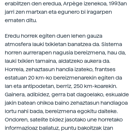
erabiltzen den eredua, Arpège izenekoa, 1993an
jarri zen martxan eta egunero bi iragarpen
ematen ditu.
Eredu horrek egiten duen lehen gauza
atmosfera lauki txikietan banatzea da. Sistema
horren aurrerapen nagusia bereizmena, hau da,
lauki txikien tamaina, aldatzeko aukera da.
Horrela, zehaztasun handia izateko, frantses
estatuan 20 km-ko bereizmenarekin egiten da
lan eta antipodetan, berriz, 250 km-koarekin.
Gainera, adibidez, gerra bat dagoelako, eskualde
jakin batean ohikoa baino zehaztasun handiagoa
lortu nahi bada, bereizmena egokitu daiteke.
Ondoren, satelite bidez jasotako une horretako
informazioaz baliatuz, puntu bakoitzak izan