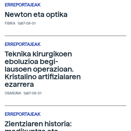
ERREPORTAJEAK
Newton eta optika
FISIKA
1987-08-01
ERREPORTAJEAK
Teknika kirurgikoen
eboluzioa begi-
lausoen operazioan.
Kristalino artifizialaren
ezarrera
OSASUNA
1987-08-01
ERREPORTAJEAK
Zientziaren historia: