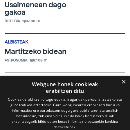
Usaimenean dago
gakoa
BIOLOGIA
1987-08-01
ALBISTEAK
Martitzeko bidean
ASTRONOMIA
1987-08-01
×
ALBISTEAK
Webgune honek cookieak
Paperetik
erabiltzen ditu
ordenadorera
Cookieak erabiltzen ditugu edukia, iragarkiak pertsonalizatzeko eta
gure trafikoa aztertzeko. Gure webgunearen erabilerari buruzko
INFORMATIKA
1987-08-01
informazioa ere partekatzen dugu gure publizitate- eta analisi-
bazkideekin, zuk eman diezun edo haiek beren zerbitzuak
erabiltzeagatik bildu duten beste informazio batzuekin konbina
dezaketenak.
ALBISTEAK