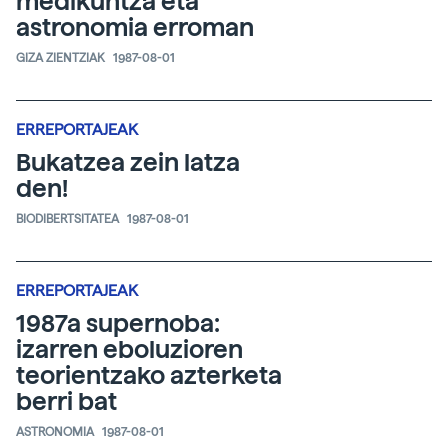
medikuntza eta
astronomia erroman
GIZA ZIENTZIAK
1987-08-01
ERREPORTAJEAK
Bukatzea zein latza
den!
BIODIBERTSITATEA
1987-08-01
ERREPORTAJEAK
1987a supernoba:
izarren eboluzioren
teorientzako azterketa
berri bat
ASTRONOMIA
1987-08-01