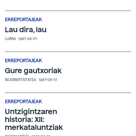
ERREPORTAJEAK
Lau dira, lau
LURRA
1987-08-01
ERREPORTAJEAK
Gure gautxoriak
BIODIBERTSITATEA
1987-08-01
ERREPORTAJEAK
Untzigintzaren
historia: XII:
merkataluntziak