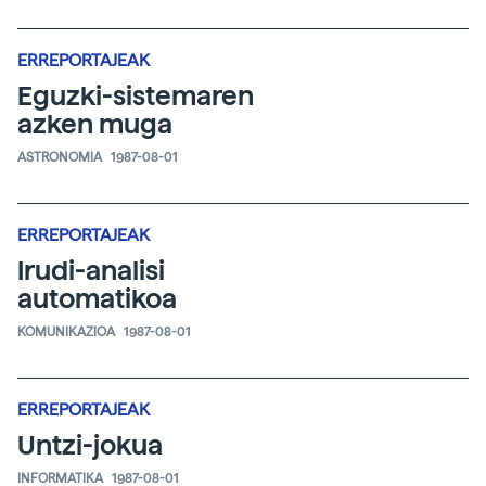
ERREPORTAJEAK
Eguzki-sistemaren
azken muga
ASTRONOMIA
1987-08-01
ERREPORTAJEAK
Irudi-analisi
automatikoa
KOMUNIKAZIOA
1987-08-01
ERREPORTAJEAK
Untzi-jokua
INFORMATIKA
1987-08-01