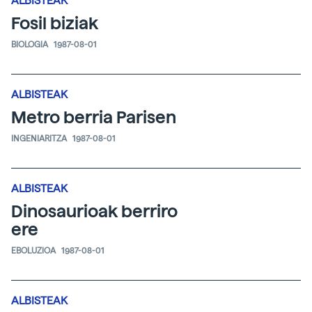
ALBISTEAK
Fosil biziak
BIOLOGIA
1987-08-01
ALBISTEAK
Metro berria Parisen
INGENIARITZA
1987-08-01
ALBISTEAK
Dinosaurioak berriro
ere
EBOLUZIOA
1987-08-01
ALBISTEAK