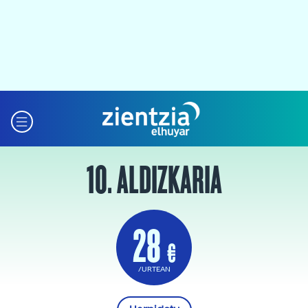
10. ALDIZKARIA
28
€
/URTEAN