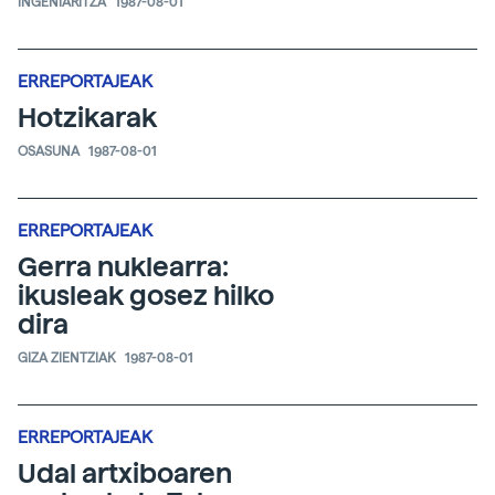
INGENIARITZA
1987-08-01
ERREPORTAJEAK
Hotzikarak
OSASUNA
1987-08-01
ERREPORTAJEAK
Gerra nuklearra:
ikusleak gosez hilko
dira
GIZA ZIENTZIAK
1987-08-01
ERREPORTAJEAK
Udal artxiboaren