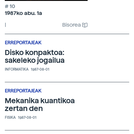
# 10
1987ko abu. 1a
|
Bisorea
ERREPORTAJEAK
Disko konpaktoa:
sakeleko jogailua
INFORMATIKA
1987-08-01
ERREPORTAJEAK
Mekanika kuantikoa
zertan den
FISIKA
1987-08-01