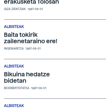
erakusketa Tolosan
GIZA ZIENTZIAK
1987-08-01
ALBISTEAK
Baita tokirik
zailenetaraino ere!
INGENIARITZA
1987-08-01
ALBISTEAK
Bikuina hedatze
bidetan
BIODIBERTSITATEA
1987-08-01
ALBISTEAK