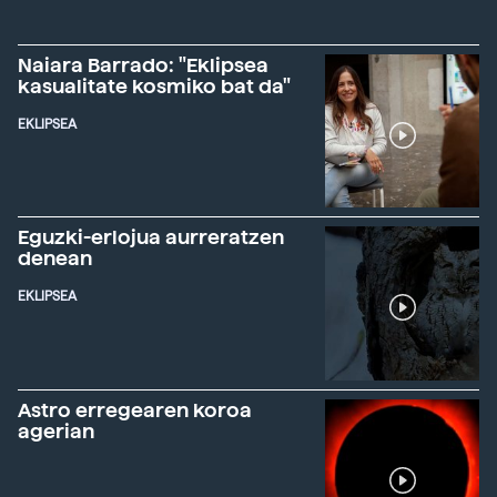
Naiara Barrado: "Eklipsea
kasualitate kosmiko bat da"
EKLIPSEA
Eguzki-erlojua aurreratzen
denean
EKLIPSEA
Astro erregearen koroa
agerian