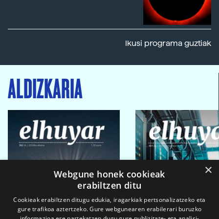
Ikusi programa guztiak
ALDIZKARIA
×
Webgune honek cookieak
erabiltzen ditu
Cookieak erabiltzen ditugu edukia, iragarkiak pertsonalizatzeko eta
gure trafikoa aztertzeko. Gure webgunearen erabilerari buruzko
informazioa ere partekatzen dugu gure publizitate- eta analisi-