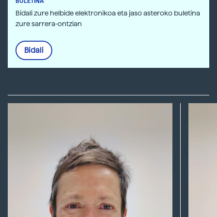
BULETINA
Bidali zure helbide elektronikoa eta jaso asteroko buletina
zure sarrera-ontzian
Bidali