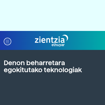
Denon beharretara
egokitutako teknologiak