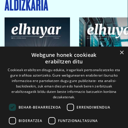
ALDIZKARIA
×
Webgune honek cookieak
erabiltzen ditu
Cookieak erabiltzen ditugu edukia, iragarkiak pertsonalizatzeko eta
gure trafikoa aztertzeko. Gure webgunearen erabilerari buruzko
informazioa ere partekatzen dugu gure publizitate- eta analisi-
bazkideekin, zuk eman diezun edo haiek beren zerbitzuak
erabiltzeagatik bildu duten beste informazio batzuekin konbina
dezaketenak.
BEHAR-BEHARREZKOA
ERRENDIMENDUA
BIDERATZEA
FUNTZIONALTASUNA
2026ko eka. 1a
2026ko mar. 1a