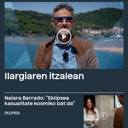
Ilargiaren itzalean
Naiara Barrado: "Eklipsea
kasualitate kosmiko bat da"
EKLIPSEA