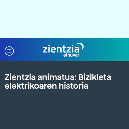
Zientzia animatua: Bizikleta
elektrikoaren historia