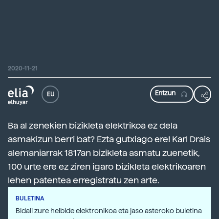
2020-11-21
EU
Ba al zenekien bizikleta elektrikoa ez dela
asmakizun berri bat? Ezta gutxiago ere! Karl Drais
alemaniarrak 1817an bizikleta asmatu zuenetik,
100 urte ere ez ziren igaro bizikleta elektrikoaren
lehen patentea erregistratu zen arte.
BULETINA
Bidali zure helbide elektronikoa eta jaso asteroko buletina