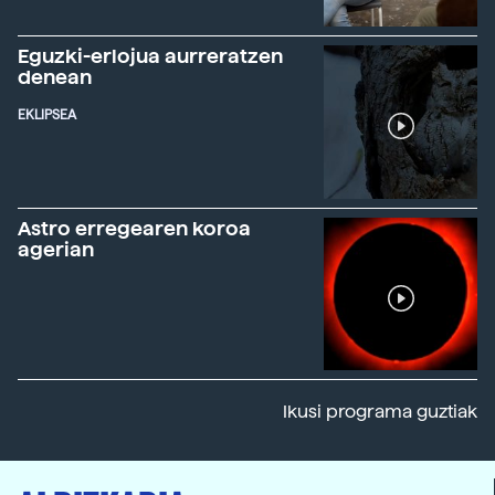
Eguzki-erlojua aurreratzen
denean
EKLIPSEA
Astro erregearen koroa
agerian
Ikusi programa guztiak