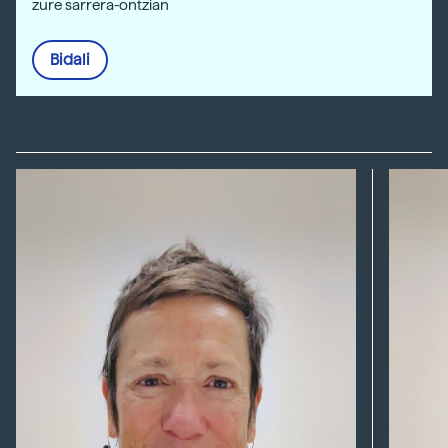
zure sarrera-ontzian
Bidali