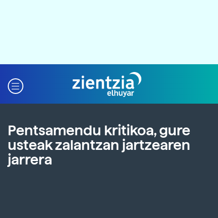
Pentsamendu kritikoa, gure
usteak zalantzan jartzearen
jarrera