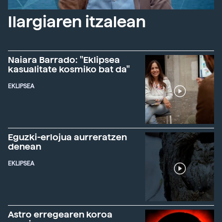
Ilargiaren itzalean
Naiara Barrado: "Eklipsea
kasualitate kosmiko bat da"
EKLIPSEA
Eguzki-erlojua aurreratzen
denean
EKLIPSEA
Astro erregearen koroa