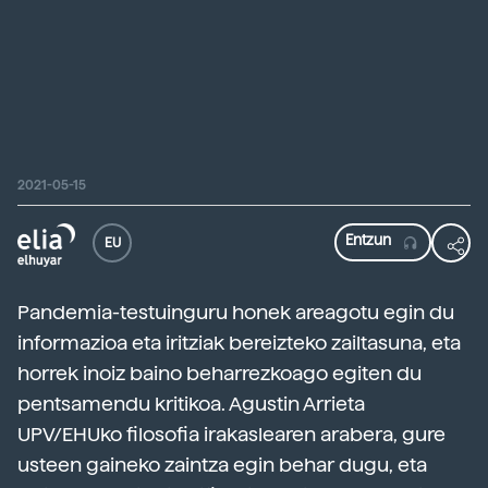
2021-05-15
EU
Pandemia-testuinguru honek areagotu egin du
informazioa eta iritziak bereizteko zailtasuna, eta
horrek inoiz baino beharrezkoago egiten du
pentsamendu kritikoa. Agustin Arrieta
UPV/EHUko filosofia irakaslearen arabera, gure
usteen gaineko zaintza egin behar dugu, eta