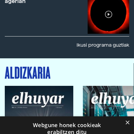
agerian
Ikusi programa guztiak
ALDIZKARIA
×
Webgune honek cookieak
erabiltzen ditu