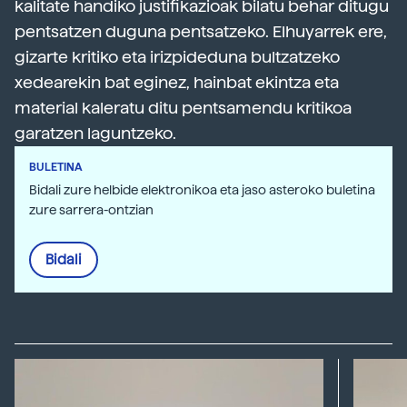
kalitate handiko justifikazioak bilatu behar ditugu
pentsatzen duguna pentsatzeko. Elhuyarrek ere,
gizarte kritiko eta irizpideduna bultzatzeko
xedearekin bat eginez, hainbat ekintza eta
material kaleratu ditu pentsamendu kritikoa
garatzen laguntzeko.
BULETINA
Bidali zure helbide elektronikoa eta jaso asteroko buletina
zure sarrera-ontzian
Bidali