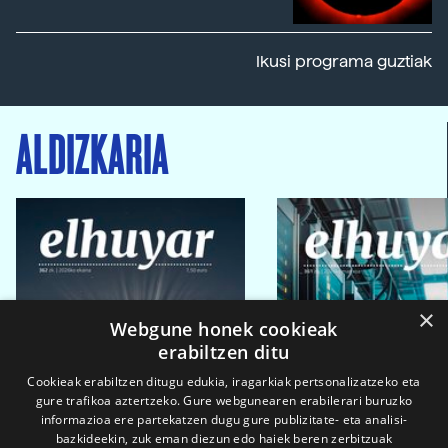
Ikusi programa guztiak
ALDIZKARIA
×
Webgune honek cookieak
erabiltzen ditu
Cookieak erabiltzen ditugu edukia, iragarkiak pertsonalizatzeko eta
gure trafikoa aztertzeko. Gure webgunearen erabilerari buruzko
informazioa ere partekatzen dugu gure publizitate- eta analisi-
bazkideekin, zuk eman diezun edo haiek beren zerbitzuak