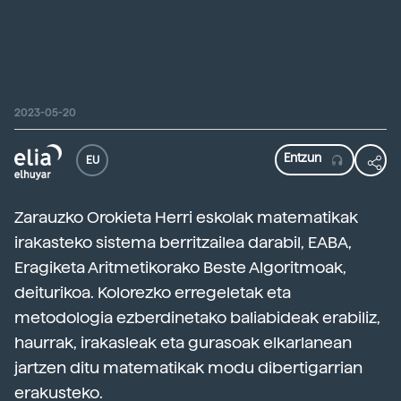
2023-05-20
EU
Zarauzko Orokieta Herri eskolak matematikak
irakasteko sistema berritzailea darabil, EABA,
Eragiketa Aritmetikorako Beste Algoritmoak,
deiturikoa. Kolorezko erregeletak eta
metodologia ezberdinetako baliabideak erabiliz,
haurrak, irakasleak eta gurasoak elkarlanean
jartzen ditu matematikak modu dibertigarrian
erakusteko.