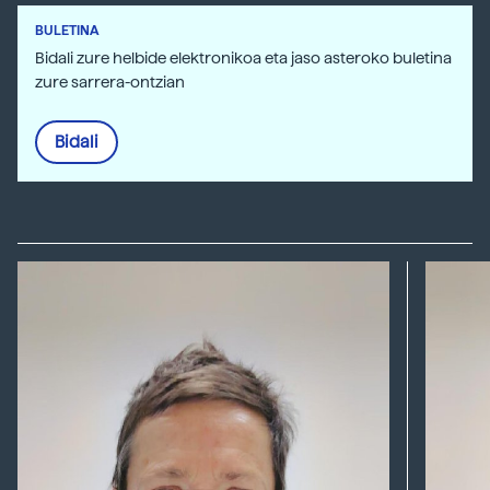
BULETINA
Bidali zure helbide elektronikoa eta jaso asteroko buletina
zure sarrera-ontzian
Bidali