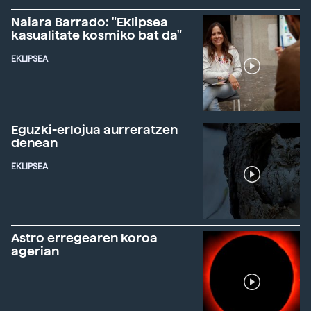
Naiara Barrado: "Eklipsea
kasualitate kosmiko bat da"
EKLIPSEA
Eguzki-erlojua aurreratzen
denean
EKLIPSEA
Astro erregearen koroa
agerian