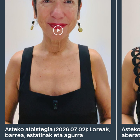
Asteko albistegia (2026 07 02): Loreak,
Asteko 
barrea, estatinak eta agurra
aberat