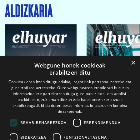
ALDIZKARIA
×
Webgune honek cookieak
erabiltzen ditu
Cookieak erabiltzen ditugu edukia, iragarkiak pertsonalizatzeko eta
gure trafikoa aztertzeko. Gure webgunearen erabilerari buruzko
informazioa ere partekatzen dugu gure publizitate- eta analisi-
bazkideekin, zuk eman diezun edo haiek beren zerbitzuak
erabiltzeagatik bildu duten beste informazio batzuekin konbina
dezaketenak.
BEHAR-BEHARREZKOA
ERRENDIMENDUA
BIDERATZEA
FUNTZIONALTASUNA
2026ko eka. 1a
2026ko mar. 1a