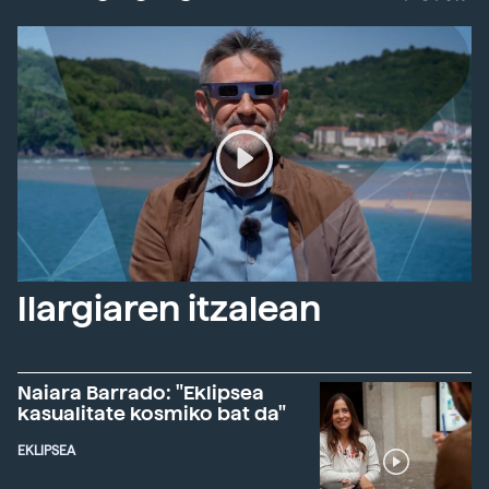
Ilargiaren itzalean
Naiara Barrado: "Eklipsea
kasualitate kosmiko bat da"
EKLIPSEA