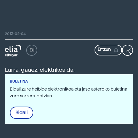
2013-02-04
EU
Lurra, gauez, elektrikoa da.
BULETINA
Bidali zure helbide elektronikoa eta jaso asteroko buletina
zure sarrera-ontzian
Bidali