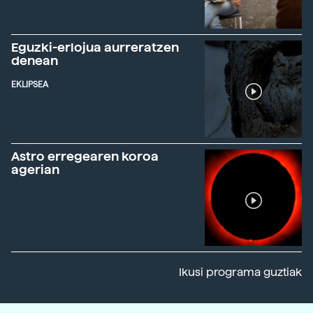
Eguzki-erlojua aurreratzen
denean
EKLIPSEA
Astro erregearen koroa
agerian
Ikusi programa guztiak