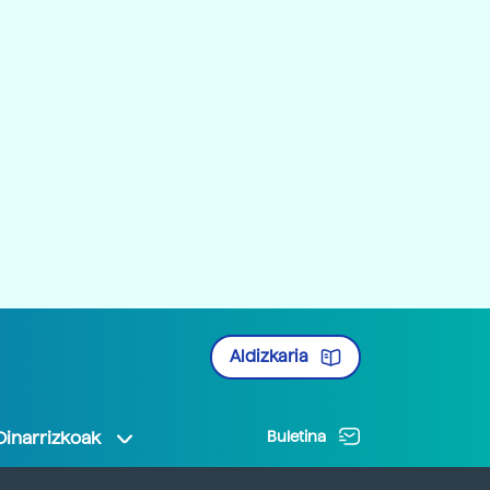
Aldizkaria
Oinarrizkoak
Buletina