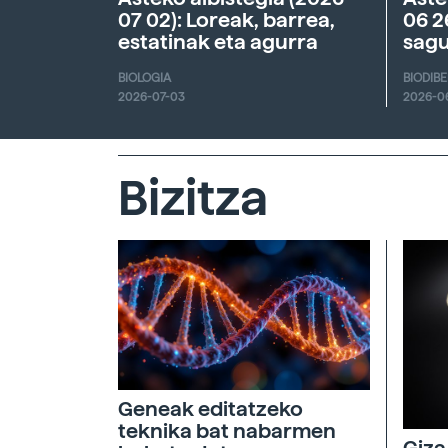
07 02): Loreak, barrea,
06 2
estatinak eta agurra
sagu
BIOLOGIA
BIODIB
2026-07-03
2026-0
Bizitza
Geneak editatzeko
teknika bat nabarmen
Giza