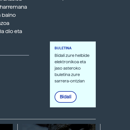
o harremana
n baino
azoa
a dio eta
BULETINA
Bidali zure helbide
elektronikoa eta
jaso asteroko
buletina zure
sarrera-ontzian
Bidali