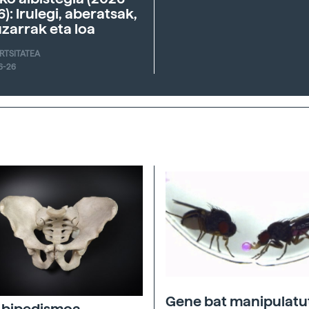
6): Irulegi, aberatsak,
zarrak eta loa
ERTSITATEA
6-26
Gene bat manipulatu
 bipedismoa