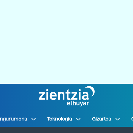
Ingurumena
Teknologia
Gizartea