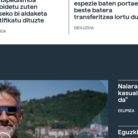
espezie baten porta
bidetu zuten
beste batera
seko bi aldaketa
transferitzea lortu d
tifikatu dituzte
EBOLUZIOA
IOA
Naiara
kasual
da"
EKLIPSEA
Eguzki