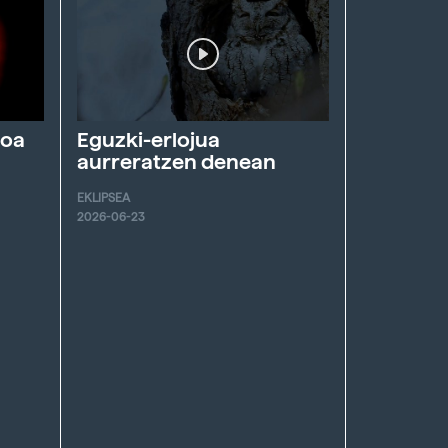
roa
Eguzki-erlojua
aurreratzen denean
EKLIPSEA
2026-06-23