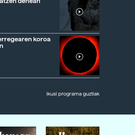
ratzen denean
erregearen koroa
n
Ikusi programa guztiak