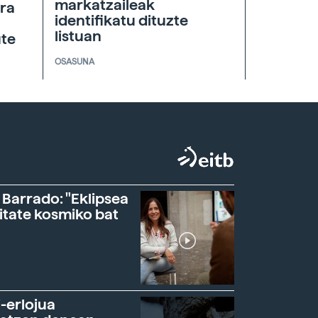
markatzaileak
era
identifikatu dituzte
listuan
ute
OSASUNA
 Barrado: "Eklipsea
itate kosmiko bat
-erlojua