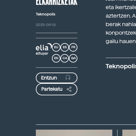
ELKARRIZKETAK
eta ikertza
Teknopolis
aztertzen. 
berak nahia
2025-06-14
konpontzeko
gailu hauen
EU
ES
FR
EN
CA
GA
Teknopoli
Partekatu