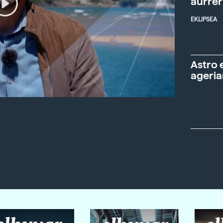
aurre
EKLIPSEA
Astro 
ageria