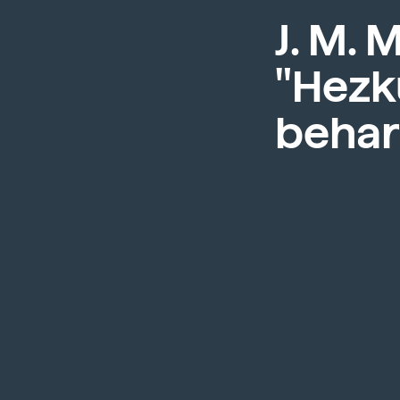
J. M.
"Hezk
behar