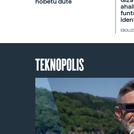
hobetu dute
ahal
funt
iden
EBOLUZ
TEKNOPOLIS