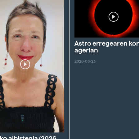
Astro erregearen ko
agerian
2026-06-23
ko albistegia (2026