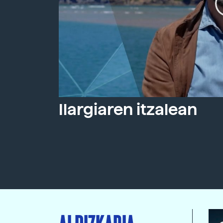
Ilargiaren itzalean