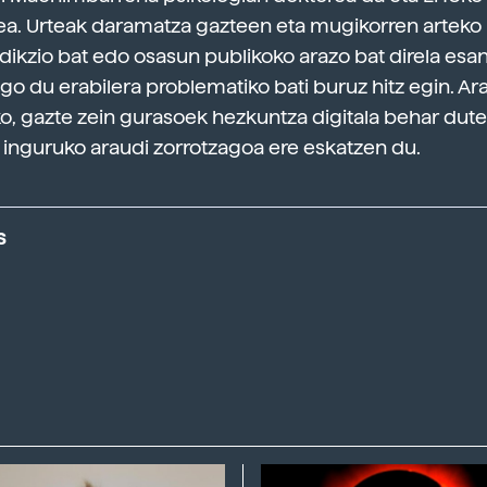
ilea. Urteak daramatza gazteen eta mugikorren artek
Adikzio bat edo osasun publikoko arazo bat direla esa
go du erabilera problematiko bati buruz hitz egin. Ar
, gazte zein gurasoek hezkuntza digitala behar dutel
 inguruko araudi zorrotzagoa ere eskatzen du.
s