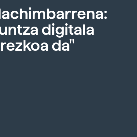
 Machimbarrena:
untza digitala
rezkoa da"