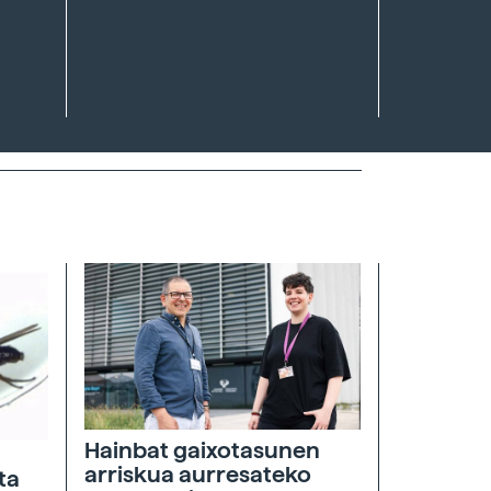
Hainbat gaixotasunen
arriskua aurresateko
ta