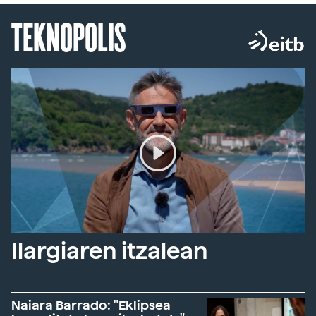
TEKNOPOLIS
Ilargiaren itzalean
Naiara Barrado: "Eklipsea