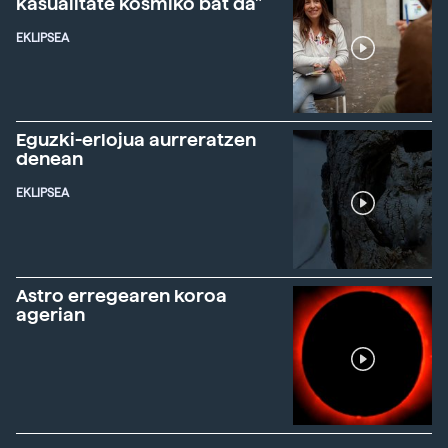
kasualitate kosmiko bat da"
EKLIPSEA
Eguzki-erlojua aurreratzen
denean
EKLIPSEA
Astro erregearen koroa
agerian