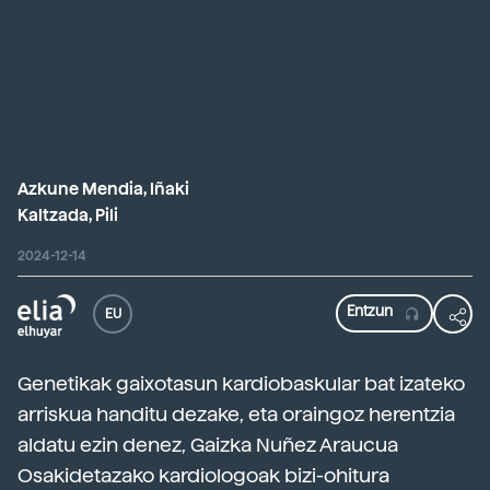
Azkune Mendia, Iñaki
Kaltzada, Pili
2024-12-14
EU
Genetikak gaixotasun kardiobaskular bat izateko
arriskua handitu dezake, eta oraingoz herentzia
aldatu ezin denez, Gaizka Nuñez Araucua
Osakidetazako kardiologoak bizi-ohitura