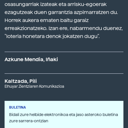
osasungarriak izateak eta arrisku-egoerak
ezagutzeak duen garrantzia azpimarratzen du.
Horrek aukera ematen baitu garaiz
erreakzionatzeko. Izan ere, nabarmendu duenez,
"loteria honetara denok jokatzen dugu".
Azkune Mendia, Iñaki
Kaltzada, Pili
Elhuyar Zientziaren Komunikazioa
BULETINA
Bidali zure helbide elektronikoa eta jaso asteroko buletina
zure sarrera-ontzian