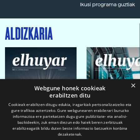
Ikusi programa guztiak
ALDIZKARIA
×
Webgune honek cookieak
erabiltzen ditu
Cookieak erabiltzen ditugu edukia, iragarkiak pertsonalizatzeko eta
gure trafikoa aztertzeko. Gure webgunearen erabilerari buruzko
informazioa ere partekatzen dugu gure publizitate- eta analisi-
bazkideekin, zuk eman diezun edo haiek beren zerbitzuak
erabiltzeagatik bildu duten beste informazio batzuekin konbina
dezaketenak.