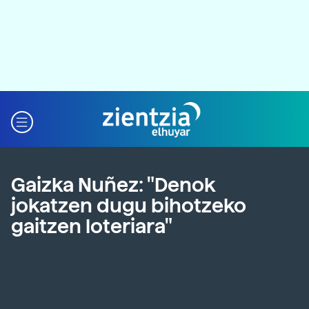
Gaizka Nuñez: "Denok
jokatzen dugu bihotzeko
gaitzen loteriara"