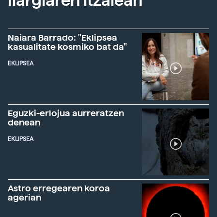
Ilargiaren itzalean
Naiara Barrado: "Eklipsea
kasualitate kosmiko bat da"
EKLIPSEA
Eguzki-erlojua aurreratzen
denean
EKLIPSEA
Astro erregearen koroa
agerian