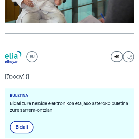
EU
[('body',
)]
BULETINA
Bidali zure helbide elektronikoa eta jaso asteroko buletina
zure sarrera-ontzian
Bidali