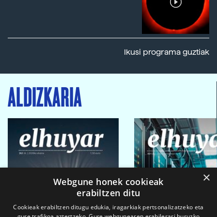
Ikusi programa guztiak
ALDIZKARIA
×
Webgune honek cookieak
erabiltzen ditu
Cookieak erabiltzen ditugu edukia, iragarkiak pertsonalizatzeko eta
gure trafikoa aztertzeko. Gure webgunearen erabilerari buruzko