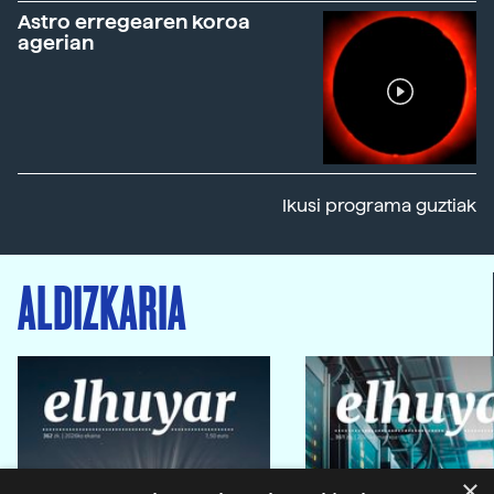
Astro erregearen koroa
agerian
Ikusi programa guztiak
ALDIZKARIA
×