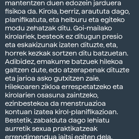
mantentzen duen edozein jarduera
fisikoa da. Kirola, berriz, araututa dago,
planifikatuta, eta helburu eta egiteko
modu zehatzak ditu. Goi-mailako
kirolariek, besteok ez ditugun presio
eta eskakizunak izaten dituzte, eta,
horrek kezkak sortzen ditu batzuetan.
Adibidez, emakume batzuek hilekoa
galtzen dute, edo atzerapenak dituzte
eta jarioa asko gutxitzen zaie.
Hilekoaren zikloa errespetatzeko eta
kirolarien osasuna zaintzeko,
ezinbestekoa da menstruazioa
kontuan izatea kirol-planifikazioan.
Bestetik, zabalduta dago lehiatu
aurretik sexua praktikatzeak
errendimendua jaitsi egiten dela.