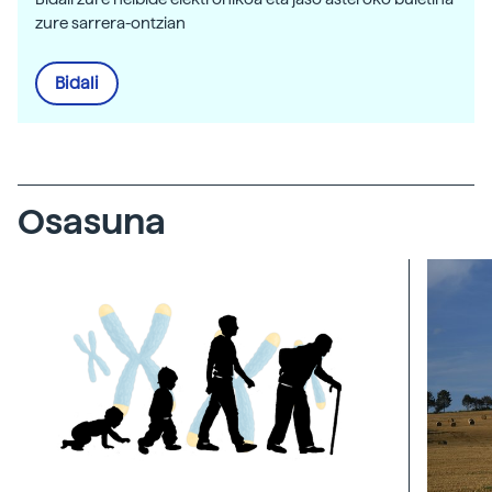
zure sarrera-ontzian
Bidali
Osasuna