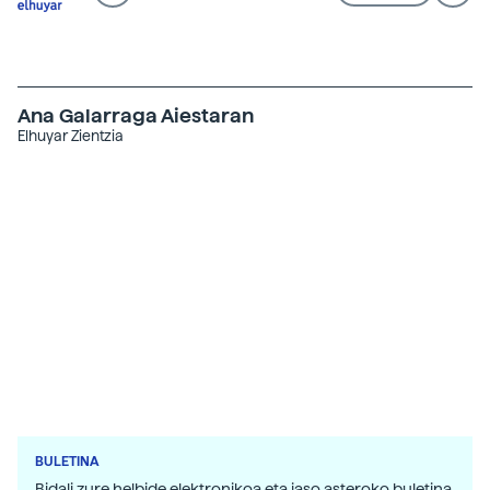
Ana Galarraga Aiestaran
Elhuyar Zientzia
BULETINA
Bidali zure helbide elektronikoa eta jaso asteroko buletina