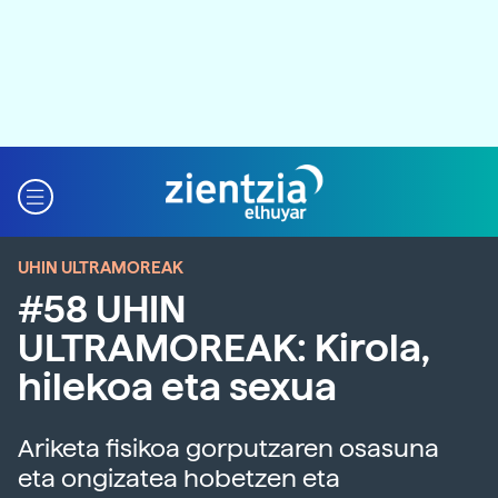
UHIN ULTRAMOREAK
#58 UHIN
ULTRAMOREAK: Kirola,
hilekoa eta sexua
Ariketa fisikoa gorputzaren osasuna
eta ongizatea hobetzen eta