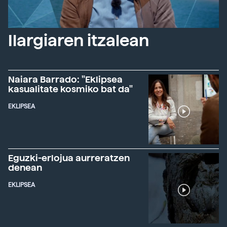
Ilargiaren itzalean
Naiara Barrado: "Eklipsea
kasualitate kosmiko bat da"
EKLIPSEA
Eguzki-erlojua aurreratzen
denean
EKLIPSEA