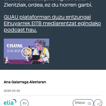
Zientziak, ordea, ez du horren garbi.
GUAU plataforman duzu entzungai
Elhuyarrek EITB mediarentzat egindako
podcast hau.
Ana Galarraga Aiestaran
2026-03-26
EU