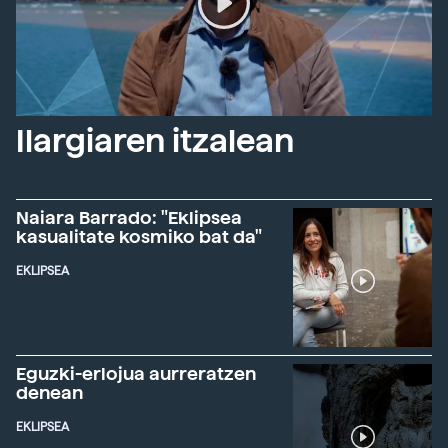
Ilargiaren itzalean
Naiara Barrado: "Eklipsea
kasualitate kosmiko bat da"
EKLIPSEA
Eguzki-erlojua aurreratzen
denean
EKLIPSEA