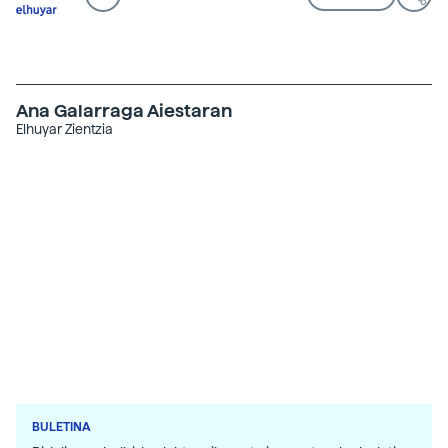
Ana Galarraga Aiestaran
Elhuyar Zientzia
BULETINA