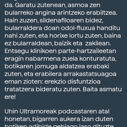
da. Garatu zutenean, asmoa zen
bularreko angina arintzeko erabiltzea.
Hain zuzen, sildenafiloaren bidez,
bularraldera doan odol-fluxua handitu
nahi zuten, eta horixe lortu zuten, baina
ez bularraldean, baizik eta zakilean.
Entsegu klinikoen parte-hartzaileetan
eragin nabarmena zuela konturatuta,
botikaren jomuga aldatzea erabaki
zuten, eta erabilera arrakastatsuagoa
eman zioten: erekzio disfuntzioa
tratatzera bideratu zuten. Baita asmatu
ere!
Uhin Ultramoreak podcastaren atal
honetan, bigarren aukera izan duten
botiken adibide gehiago jaso dituzte