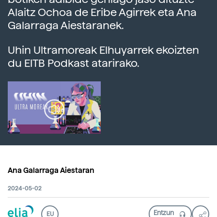
Alaitz Ochoa de Eribe Agirrek eta Ana
Galarraga Aiestaranek.
Uhin Ultramoreak Elhuyarrek ekoizten
du EITB Podkast atarirako.
Ana Galarraga Aiestaran
2024-05-02
EU