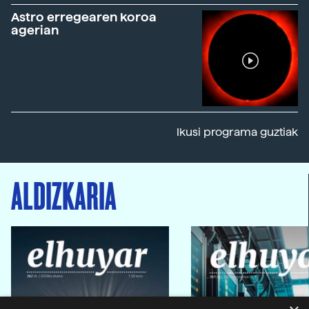
Astro erregearen koroa
agerian
Ikusi programa guztiak
ALDIZKARIA