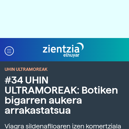
UHIN ULTRAMOREAK
#34 UHIN
ULTRAMOREAK: Botiken
bigarren aukera
arrakastatsua
Viagra sildenafiloaren izen komertziala