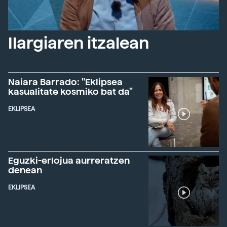
Ilargiaren itzalean
Naiara Barrado: "Eklipsea
kasualitate kosmiko bat da"
EKLIPSEA
Eguzki-erlojua aurreratzen
denean
EKLIPSEA