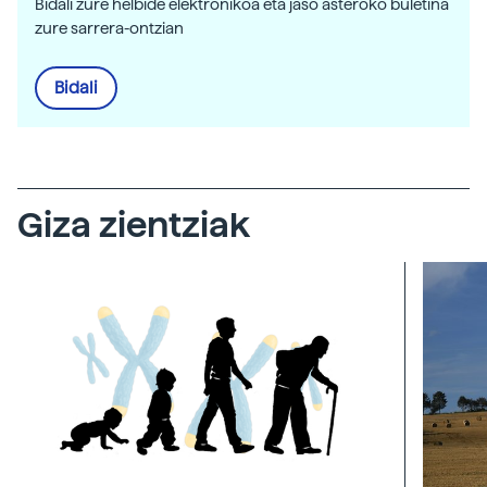
Bidali zure helbide elektronikoa eta jaso asteroko buletina
zure sarrera-ontzian
Bidali
Giza zientziak