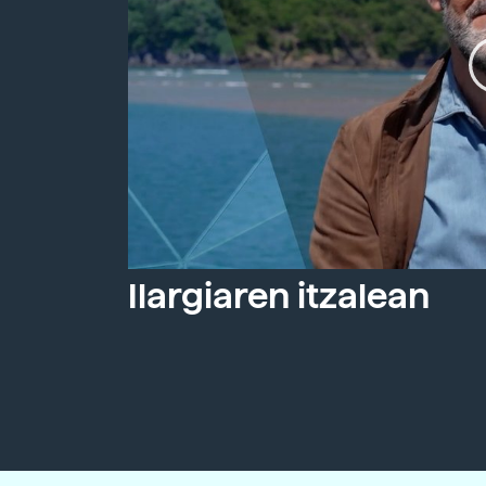
Ilargiaren itzalean