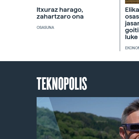
Itxuraz harago,
Elik
zahartzaro ona
osas
jasa
OSASUNA
goit
luke
EKONO
TEKNOPOLIS