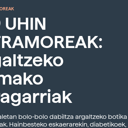
MOREAK
 UHIN
TRAMOREAK:
altzeko
rmako
agarriak
aletan bolo-bolo dabiltza argaltzeko botika
ak. Hainbesteko eskaerarekin, diabetikoek,