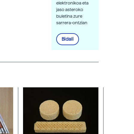
elektronikoa eta
jaso asteroko
buletina zure
sarrera-ontzian
Bidali