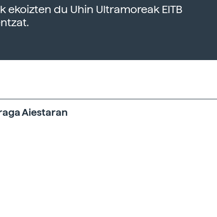
k ekoizten du Uhin Ultramoreak EITB
ntzat.
raga Aiestaran