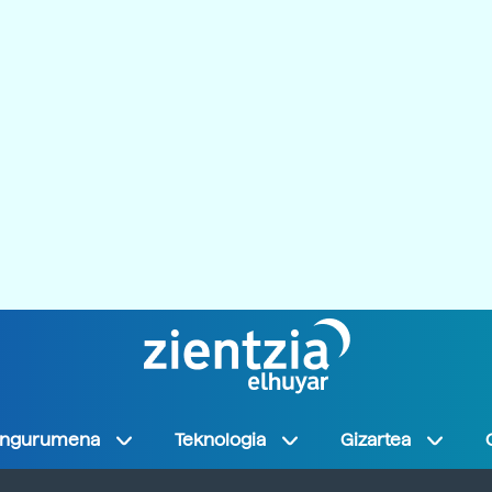
Ingurumena
Teknologia
Gizartea