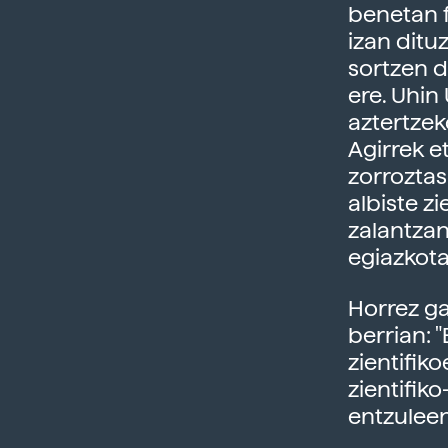
benetan 
izan ditu
sortzen d
ere. Uhin
aztertzek
Agirrek e
zorroztas
albiste z
zalantzan
egiazkot
Horrez ga
berrian: 
zientifik
zientifik
entzuleen