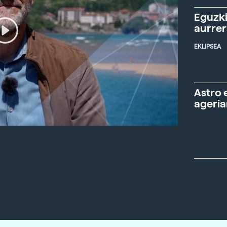
Eguzki
aurre
EKLIPSEA
Astro 
ageria