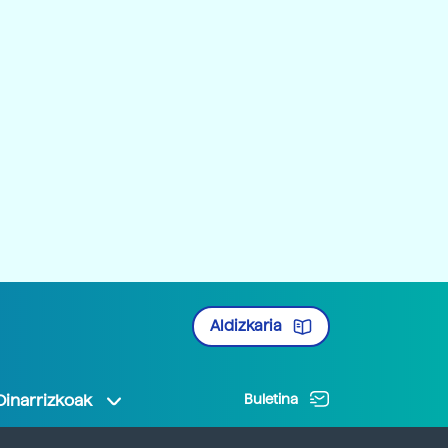
Aldizkaria
Oinarrizkoak
Buletina