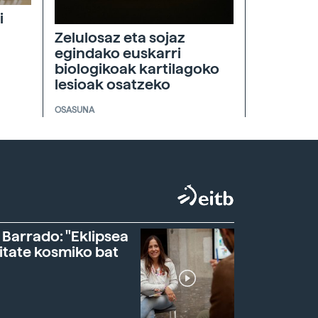
i
Zelulosaz eta sojaz
egindako euskarri
biologikoak kartilagoko
lesioak osatzeko
OSASUNA
 Barrado: "Eklipsea
itate kosmiko bat