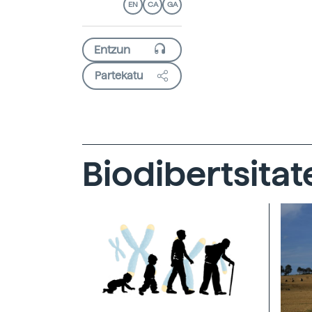
EN
CA
GA
Partekatu
Biodibertsitat