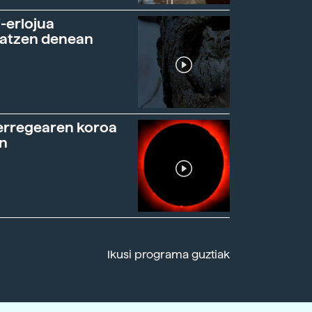
-erlojua
ratzen denean
erregearen koroa
n
Ikusi programa guztiak