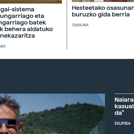
Hesteetako osasunar
agai-sistema
buruzko gida berria
ungarriago eta
ngarriago batek
OSASUNA
ik behera aldatuko
 nekazaritza
MIA
Naiara
kasual
da"
EKLIPSEA