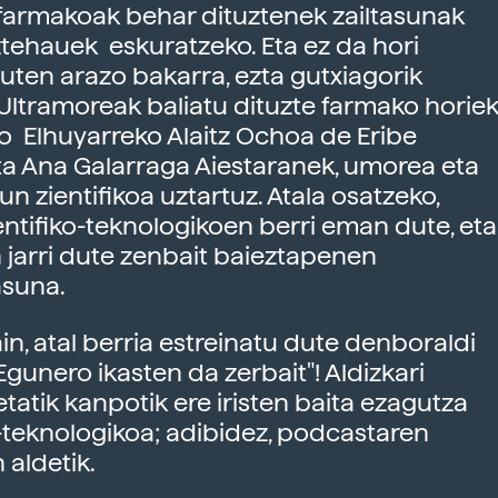
farmakoak behar dituztenek zailtasunak
ztehauek eskuratzeko. Eta ez da hori
uten arazo bakarra, ezta gutxiagorik
 Ultramoreak baliatu dituzte farmako horie
o Elhuyarreko Alaitz Ochoa de Eribe
ta Ana Galarraga Aiestaranek, umorea eta
un zientifikoa uztartuz. Atala osatzeko,
ientifiko-teknologikoen berri eman dute, eta
 jarri dute zenbait baieztapenen
asuna.
in, atal berria estreinatu dute denboraldi
"Egunero ikasten da zerbait"! Aldizkari
oetatik kanpotik ere iristen baita ezagutza
o-teknologikoa; adibidez, podcastaren
 aldetik.