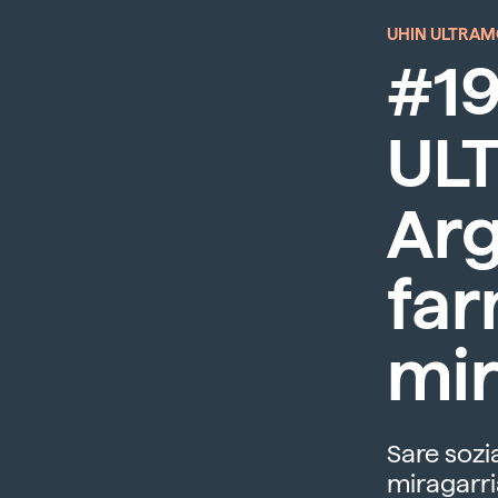
UHIN ULTRA
#19
UL
Arg
fa
mir
Sare sozi
miragarri