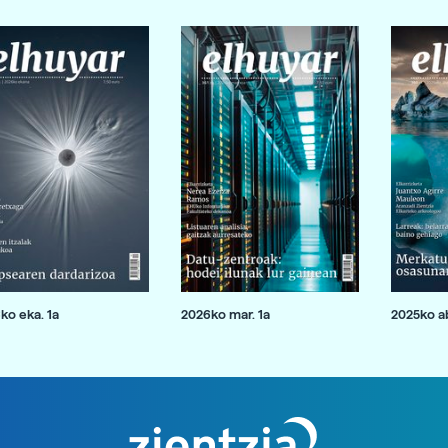
ko eka. 1a
2026ko mar. 1a
2025ko ab