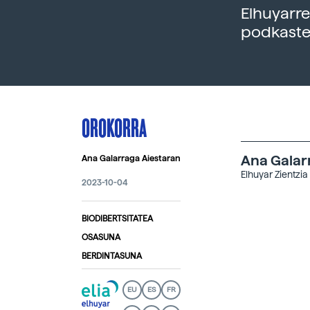
Elhuyarre
podkaste
OROKORRA
Ana Galar
Ana Galarraga Aiestaran
Elhuyar Zientzia
2023-10-04
BIODIBERTSITATEA
OSASUNA
BERDINTASUNA
EU
ES
FR