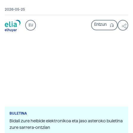
2026-05-25
EU
BULETINA
Bidali zure helbide elektronikoa eta jaso asteroko buletina
zure sarrera-ontzian