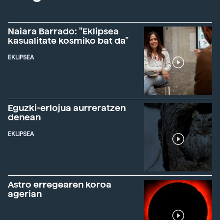
Naiara Barrado: "Eklipsea
kasualitate kosmiko bat da"
EKLIPSEA
Eguzki-erlojua aurreratzen
denean
EKLIPSEA
Astro erregearen koroa
agerian