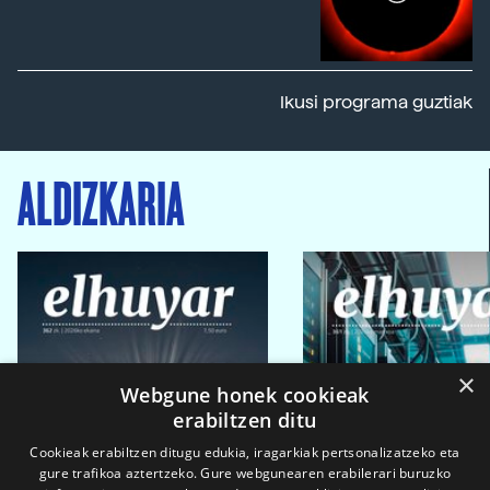
Ikusi programa guztiak
ALDIZKARIA
×
Webgune honek cookieak
erabiltzen ditu
Cookieak erabiltzen ditugu edukia, iragarkiak pertsonalizatzeko eta
gure trafikoa aztertzeko. Gure webgunearen erabilerari buruzko