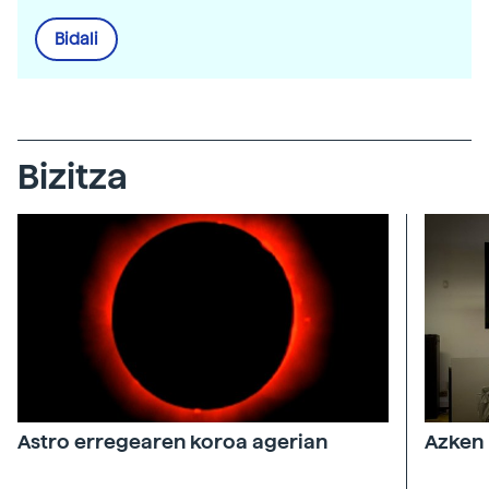
Bidali
Bizitza
Astro erregearen koroa agerian
Azken 