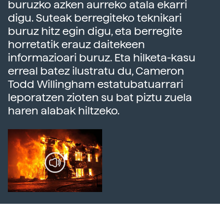
buruzko azken aurreko atala ekarri
digu. Suteak berregiteko teknikari
buruz hitz egin digu, eta berregite
horretatik erauz daitekeen
informazioari buruz. Eta hilketa-kasu
erreal batez ilustratu du, Cameron
Todd Willingham estatubatuarrari
leporatzen zioten su bat piztu zuela
haren alabak hiltzeko.