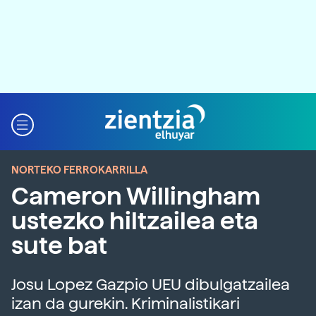
NORTEKO FERROKARRILLA
Cameron Willingham
ustezko hiltzailea eta
sute bat
Josu Lopez Gazpio UEU dibulgatzailea
izan da gurekin. Kriminalistikari