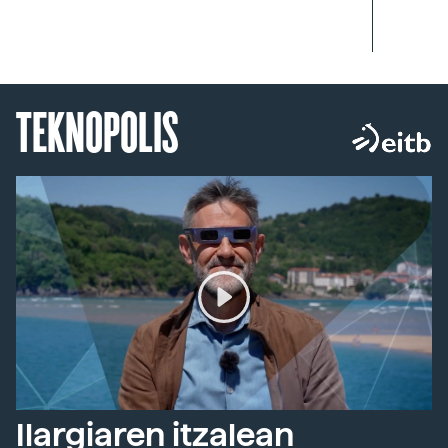
TEKNOPOLIS
Ilargiaren itzalean