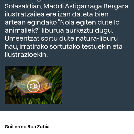
Solasaldian, Maddi Astigarraga Bergara
ilustratzailea ere izan da, eta bien
artean egindako "Nola egiten dute lo
animaliek?" liburua aurkeztu dugu.
Umeentzat sortu dute natura-liburu
hau, irratirako sortutako testuekin eta
ilustrazioekin.
Guillermo Roa Zubia