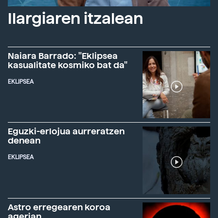
Ilargiaren itzalean
Naiara Barrado: "Eklipsea
kasualitate kosmiko bat da"
EKLIPSEA
Eguzki-erlojua aurreratzen
denean
EKLIPSEA
Astro erregearen koroa
agerian