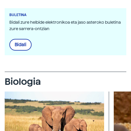
BULETINA
Bidali zure helbide elektronikoa eta jaso asteroko buletina
zure sarrera-ontzian
Bidali
Biologia