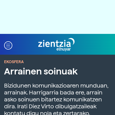
EKOSFERA
Arrainen soinuak
Bizidunen komunikazioaren munduan,
arrainak. Harrigarria bada ere, arrain
asko soinuen bitartez komunikatzen
dira. Irati Diez Virto dibulgatzaileak
kontatu digu nola eta zertarako.