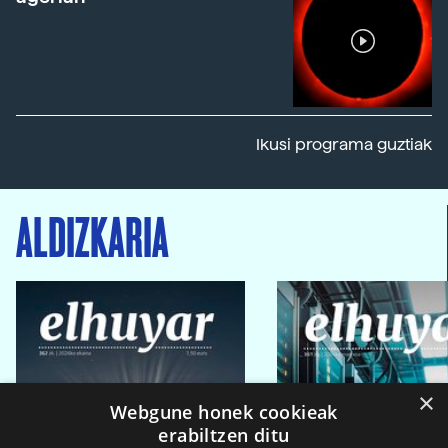
Ikusi programa guztiak
ALDIZKARIA
×
Webgune honek cookieak
erabiltzen ditu