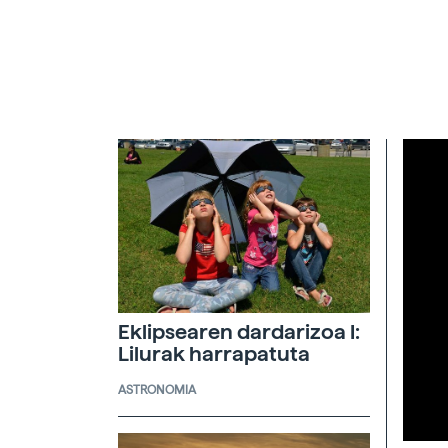
Eklipsearen dardarizoa I:
Lilurak harrapatuta
ASTRONOMIA