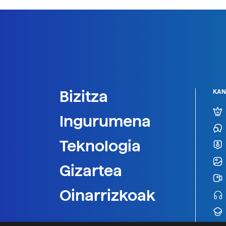
Bizitza
KAN
Ingurumena
Teknologia
Gizartea
Oinarrizkoak