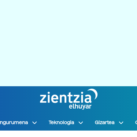
Ingurumena
Teknologia
Gizartea