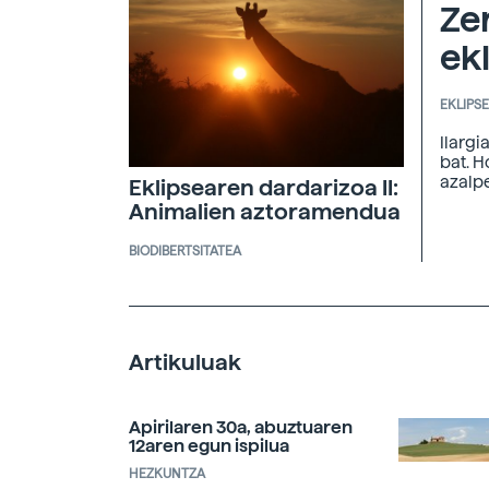
Ze
ekl
EKLIPS
Ilargi
bat. H
azalp
Eklipsearen dardarizoa II:
Animalien aztoramendua
BIODIBERTSITATEA
Artikuluak
Apirilaren 30a, abuztuaren
12aren egun ispilua
HEZKUNTZA