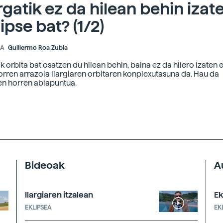
rgatik ez da hilean behin izat
ipse bat? (1/2)
EA
Guillermo Roa Zubia
ak orbita bat osatzen du hilean behin, baina ez da hilero izaten 
orren arrazoia Ilargiaren orbitaren konplexutasuna da. Hau da
en horren abiapuntua.
Bideoak
A
Ilargiaren itzalean
Ek
EKLIPSEA
EK