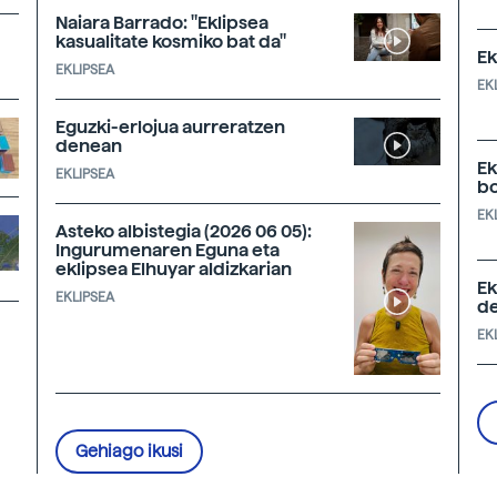
Naiara Barrado: "Eklipsea
kasualitate kosmiko bat da"
Ek
EKLIPSEA
EK
Eguzki-erlojua aurreratzen
denean
Ek
EKLIPSEA
bo
EK
Asteko albistegia (2026 06 05):
Ingurumenaren Eguna eta
eklipsea Elhuyar aldizkarian
Ek
EKLIPSEA
de
EK
Gehiago ikusi