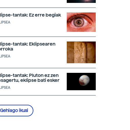
lipse-tantak: Ez erre begiak
LIPSEA
lipse-tantak: Eklipsearen
rroka
LIPSEA
lipse-tantak: Pluton ez zen
sagertu, eklipse bati esker
LIPSEA
Gehiago ikusi