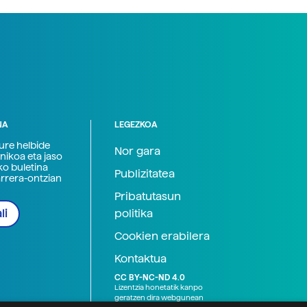
NA
LEGEZKOA
zure helbide
Nor gara
nikoa eta jaso
ko buletina
Publizitatea
arrera-ontzian
Pribatutasun
politika
li
Cookien erabilera
Kontaktua
CC BY-NC-ND 4.0
Lizentzia honetatik kanpo
geratzen dira webgunean