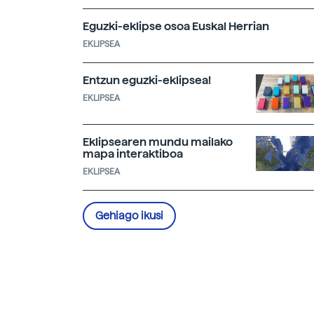
Eguzki-eklipse osoa Euskal Herrian
EKLIPSEA
Entzun eguzki-eklipsea!
EKLIPSEA
Eklipsearen mundu mailako
mapa interaktiboa
EKLIPSEA
Gehiago ikusi