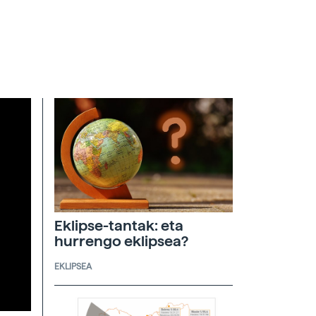
Eklipse-tantak: eta
hurrengo eklipsea?
EKLIPSEA