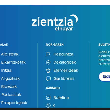
ALAK
NOR GAREN
BULETI
Bidali 
Albisteak
Hezkuntza
elektro
astero
Elkarrizketak
Dekalogoak
zure s
Iritzia
Efemerideak
Bida
Argazkiak
Gai librean
Bideoak
JARRAITU
Podcastak
Buletina
Erreportajeak
X