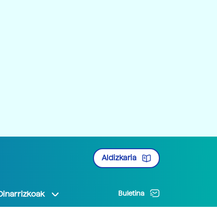
Aldizkaria
Oinarrizkoak
Buletina