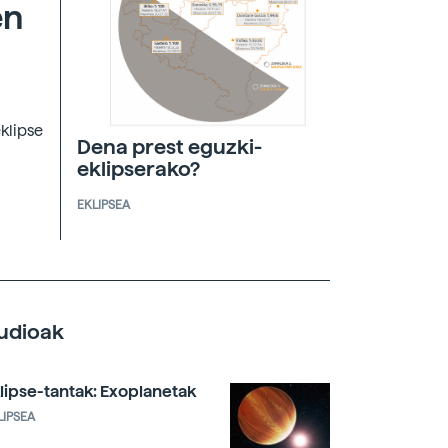
en
eklipse
Dena prest eguzki-
eklipserako?
EKLIPSEA
udioak
lipse-tantak: Exoplanetak
LIPSEA