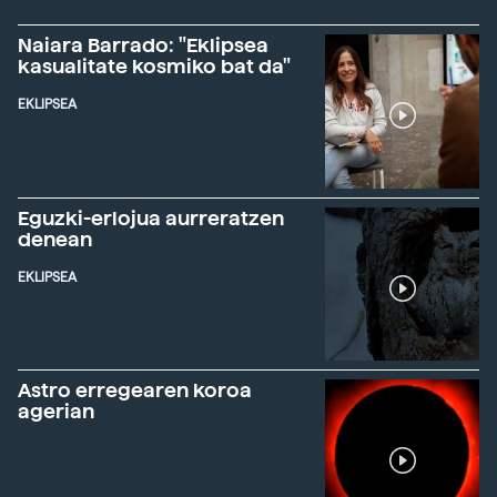
Naiara Barrado: "Eklipsea
kasualitate kosmiko bat da"
EKLIPSEA
Eguzki-erlojua aurreratzen
denean
EKLIPSEA
Astro erregearen koroa
agerian