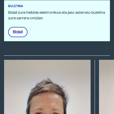
BULETINA
Bidali zure helbide elektronikoa eta jaso asteroko buletina
zure sarrera-ontzian
Bidali