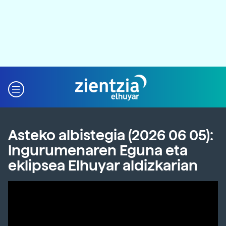
Asteko albistegia (2026 06 05):
Ingurumenaren Eguna eta
eklipsea Elhuyar aldizkarian