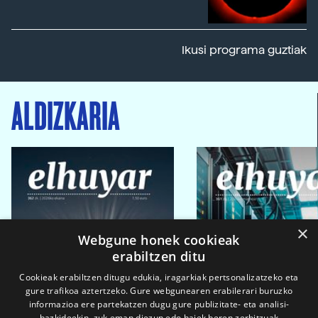
Ikusi programa guztiak
ALDIZKARIA
×
Webgune honek cookieak
erabiltzen ditu
Cookieak erabiltzen ditugu edukia, iragarkiak pertsonalizatzeko eta
gure trafikoa aztertzeko. Gure webgunearen erabilerari buruzko
informazioa ere partekatzen dugu gure publizitate- eta analisi-
bazkideekin, zuk eman diezun edo haiek beren zerbitzuak