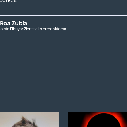
 Roa Zubia
a eta Elhuyar Zientziako erredaktorea