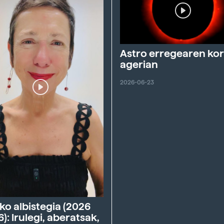
Astro erregearen ko
agerian
2026-06-23
ko albistegia (2026
6): Irulegi, aberatsak,