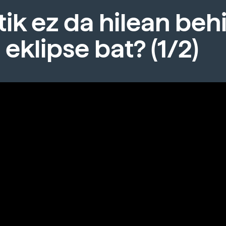
ik ez da hilean beh
 eklipse bat? (1/2)