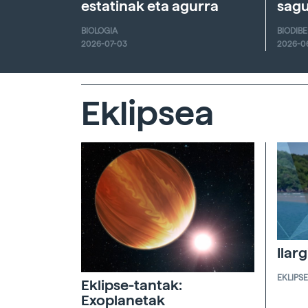
estatinak eta agurra
sagu
BIOLOGIA
BIODIB
2026-07-03
2026-0
Eklipsea
Ilar
EKLIPS
Eklipse-tantak:
Exoplanetak