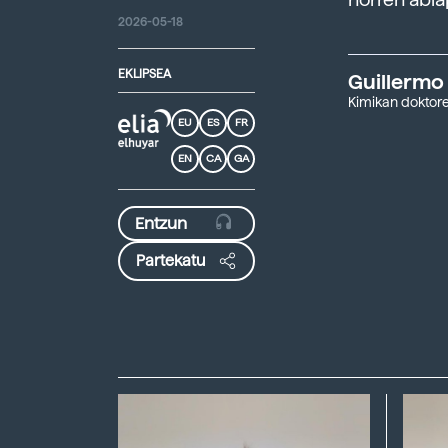
2026-05-18
EKLIPSEA
Guillermo
Kimikan doktore
EU
ES
FR
EN
CA
GA
Partekatu