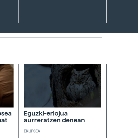
psea
Eguzki-erlojua
bat
aurreratzen denean
EKLIPSEA