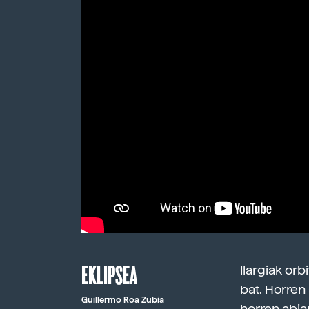
EKLIPSEA
Ilargiak orb
bat. Horren
Guillermo Roa Zubia
horren abia