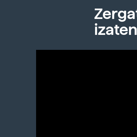
Zergat
izaten