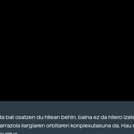
ita bat osatzen du hilean behin, baina ez da hilero iza
 arrazoia Ilargiaren orbitaren konplexutasuna da. Hau
puntua.