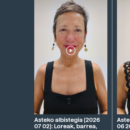
Asteko albistegia (2026
Aste
07 02): Loreak, barrea,
06 2