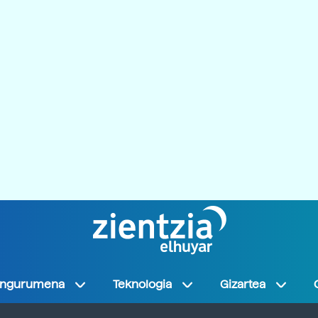
Ingurumena
Teknologia
Gizartea