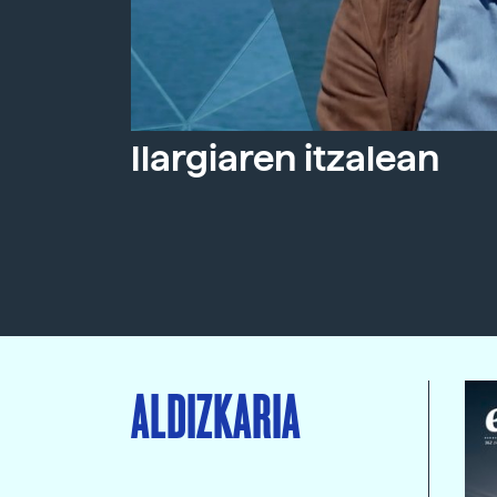
Ilargiaren itzalean
ALDIZKARIA