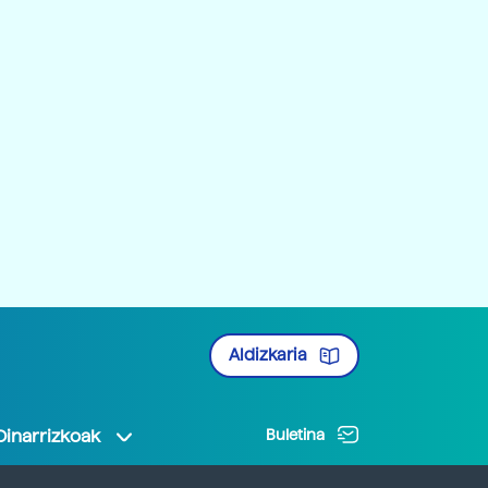
Aldizkaria
Oinarrizkoak
Buletina