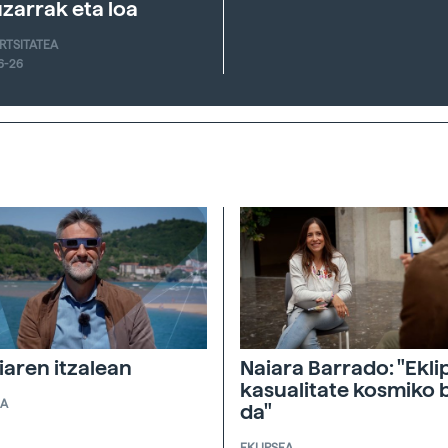
zarrak eta loa
ERTSITATEA
6-26
giaren itzalean
Naiara Barrado: "Ekli
kasualitate kosmiko 
EA
da"
EKLIPSEA