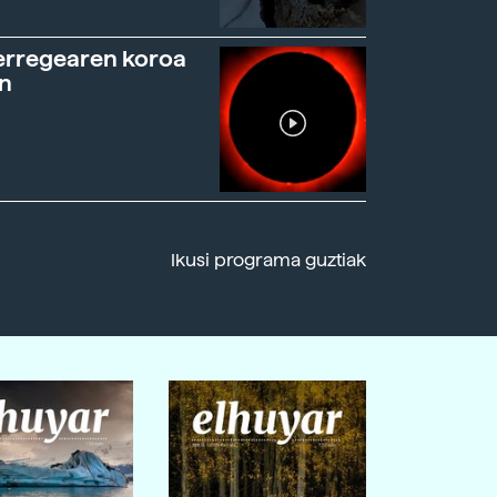
erregearen koroa
n
Ikusi programa guztiak