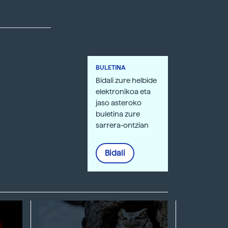
BULETINA
Bidali zure helbide
elektronikoa eta
jaso asteroko
buletina zure
sarrera-ontzian
Bidali