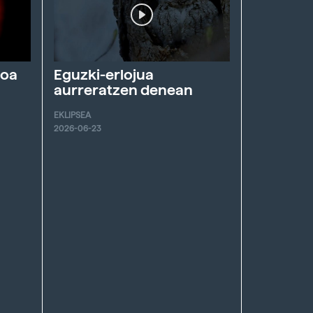
roa
Eguzki-erlojua
aurreratzen denean
EKLIPSEA
2026-06-23