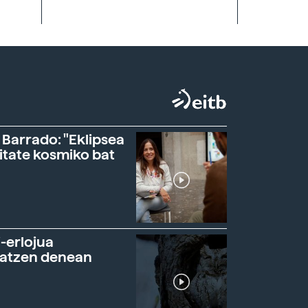
 Barrado: "Eklipsea
itate kosmiko bat
-erlojua
ratzen denean