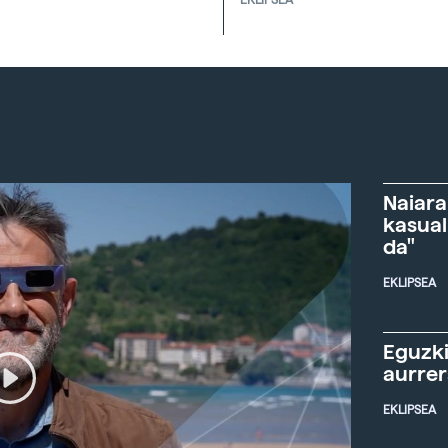
Naiara
kasual
da"
EKLIPSEA
Eguzki
aurre
EKLIPSEA