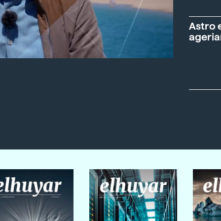
Astro 
ageria