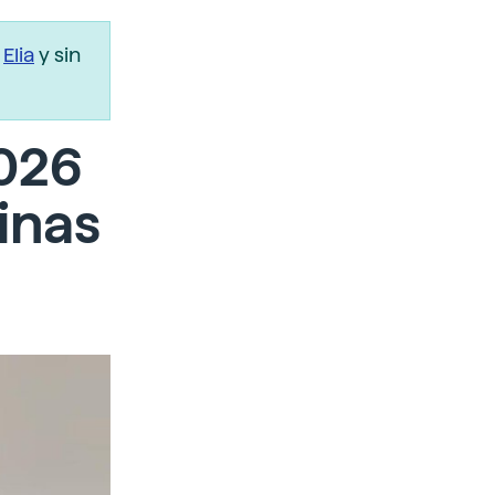
r
Elia
y sin
2026
tinas