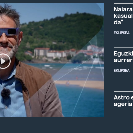
Naiara
kasual
da"
EKLIPSEA
Eguzki
aurre
EKLIPSEA
Astro 
ageria