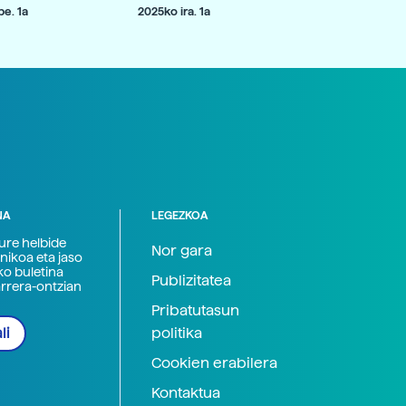
e. 1a
2025ko ira. 1a
NA
LEGEZKOA
zure helbide
Nor gara
nikoa eta jaso
ko buletina
Publizitatea
arrera-ontzian
Pribatutasun
politika
li
Cookien erabilera
Kontaktua