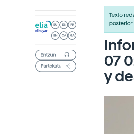
Texto red
posterior 
EU
ES
FR
EN
CA
GA
Info
07 0
Partekatu
y d