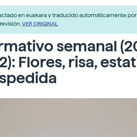
actado en euskara y traducido automáticamente po
revisión.
VER ORIGINAL
rmativo semanal (
2): Flores, risa, esta
espedida