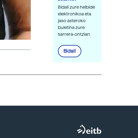
Bidali zure helbide
elektronikoa eta
jaso asteroko
buletina zure
sarrera-ontzian
Bidali