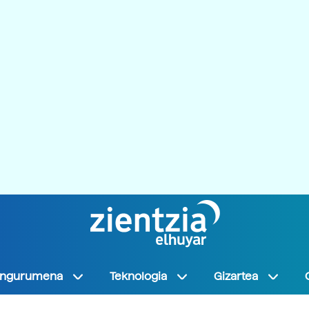
Ingurumena
Teknologia
Gizartea