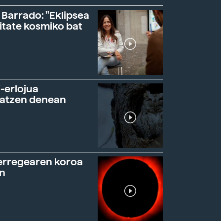
 Barrado: "Eklipsea
itate kosmiko bat
-erlojua
ratzen denean
erregearen koroa
n