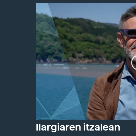
Ilargiaren itzalean