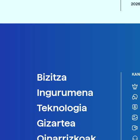
2026
Bizitza
KAN
Ingurumena
Teknologia
Gizartea
Oinarrizkoak