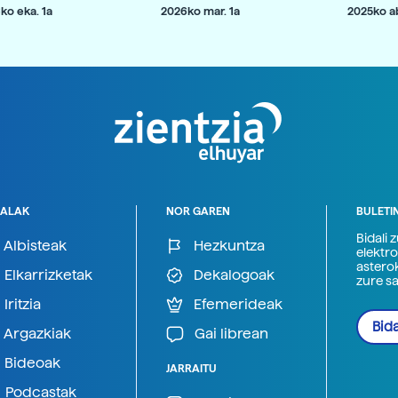
ko eka. 1a
2026ko mar. 1a
2025ko ab
ALAK
NOR GAREN
BULETI
Bidali 
Albisteak
Hezkuntza
elektro
astero
Elkarrizketak
Dekalogoak
zure s
Iritzia
Efemerideak
Bida
Argazkiak
Gai librean
Bideoak
JARRAITU
Podcastak