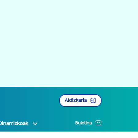
Aldizkaria
Oinarrizkoak
Buletina