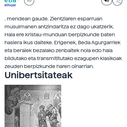
EU
. mendean gaude. Zientziaren esparruan
musulmanen antzindaritza ez dago ukatzerik.
Hala ere kristau-munduan berpizkunde baten
hasiera ikus daiteke. Erigenek, Beda Agurgarriek
eta beraiek bezalako zenbaitek nola edo hala
bildutako eta transmititutako ezagupen klasikoak
zeuden berpizkunde haren oinarrian.
Unibertsitateak