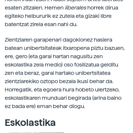
esaten zitzaien. Hemen
liberales
horrek dirua
egiteko helbururik ez zutela eta gizaki libre
batentzat zirela esan nahi du.
Zientziaren garapenari dagokionez hasiera
batean unibertsitateak itxaropena piztu bazuen,
ere, gero (eta garai hartan nagusitu zen
eskolastika zela medio) oso fosilizatua gelditu
zen eta beraz, garai hartako unibertsitatea
zientziarekiko oztopo bezala ikusi behar da.
Horregatik, eta egoera hura hobeto ulertzeko,
eskolastikaren munduari begirada (arina baino
ez bada ere) eman behar diogu.
Eskolastika