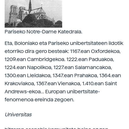
Pariseko Notre-Dame Katedrala.
Eta, Boloniako eta Pariseko unibertsitateen ildotik
etorriko dira gero besteak: 1167.ean Oxfordekoa,
1209.ean Cambridgekoa. 1222.ean Paduakoa,
1224.ean Napolikoa, 1227.ean Salamancakoa,
1300.ean Lleidakoa, 1347.ean Prahakoa, 1364.ean
Krakoviakoa, 1367.ean Vienakoa, 1.410.ean Saint
Andrews-ekoa... Europan unibertsitate-
fenomenoa ereinda zegoen.
Universitas