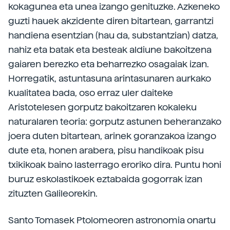
kokagunea eta unea izango genituzke. Azkeneko
guzti hauek akzidente diren bitartean, garrantzi
handiena esentzian (hau da, substantzian) datza,
nahiz eta batak eta besteak aldiune bakoitzena
gaiaren berezko eta beharrezko osagaiak izan.
Horregatik, astuntasuna arintasunaren aurkako
kualitatea bada, oso erraz uler daiteke
Aristotelesen gorputz bakoitzaren kokaleku
naturalaren teoria: gorputz astunen beheranzako
joera duten bitartean, arinek goranzakoa izango
dute eta, honen arabera, pisu handikoak pisu
txikikoak baino lasterrago eroriko dira. Puntu honi
buruz eskolastikoek eztabaida gogorrak izan
zituzten Galileorekin.
Santo Tomasek Ptolomeoren astronomia onartu