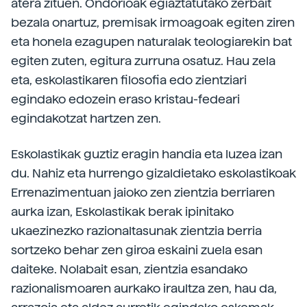
atera zituen. Ondorioak egiaztatutako zerbait
bezala onartuz, premisak irmoagoak egiten ziren
eta honela ezagupen naturalak teologiarekin bat
egiten zuten, egitura zurruna osatuz. Hau zela
eta, eskolastikaren filosofia edo zientziari
egindako edozein eraso kristau-fedeari
egindakotzat hartzen zen.
Eskolastikak guztiz eragin handia eta luzea izan
du. Nahiz eta hurrengo gizaldietako eskolastikoak
Errenazimentuan jaioko zen zientzia berriaren
aurka izan, Eskolastikak berak ipinitako
ukaezinezko razionaltasunak zientzia berria
sortzeko behar zen giroa eskaini zuela esan
daiteke. Nolabait esan, zientzia esandako
razionalismoaren aurkako iraultza zen, hau da,