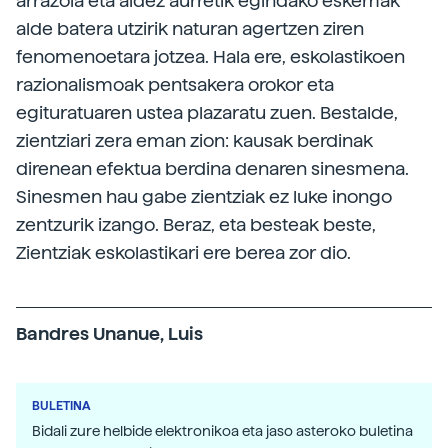
arrazoia eta aldez aurretik egindako eskemak
alde batera utzirik naturan agertzen ziren
fenomenoetara jotzea. Hala ere, eskolastikoen
razionalismoak pentsakera orokor eta
egituratuaren ustea plazaratu zuen. Bestalde,
zientziari zera eman zion: kausak berdinak
direnean efektua berdina denaren sinesmena.
Sinesmen hau gabe zientziak ez luke inongo
zentzurik izango. Beraz, eta besteak beste,
Zientziak eskolastikari ere berea zor dio.
Bandres Unanue, Luis
BULETINA
Bidali zure helbide elektronikoa eta jaso asteroko buletina