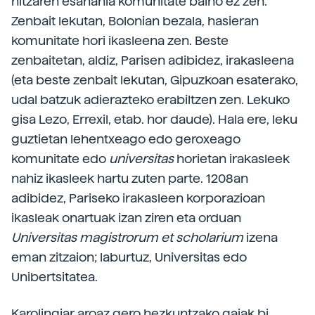
hitzaren esanahia komunitate baino ez zen.
Zenbait lekutan, Bolonian bezala, hasieran
komunitate hori ikasleena zen. Beste
zenbaitetan, aldiz, Parisen adibidez, irakasleena
(eta beste zenbait lekutan, Gipuzkoan esaterako,
udal batzuk adierazteko erabiltzen zen. Lekuko
gisa Lezo, Errexil, etab. hor daude). Hala ere, leku
guztietan lehentxeago edo geroxeago
komunitate edo
universitas
horietan irakasleek
nahiz ikasleek hartu zuten parte. 1208an
adibidez, Pariseko irakasleen korporazioan
ikasleak onartuak izan ziren eta orduan
Universitas magistrorum et scholarium
izena
eman zitzaion; laburtuz, Universitas edo
Unibertsitatea.
Karolingiar aroaz gero hezkuntzako gaiak bi