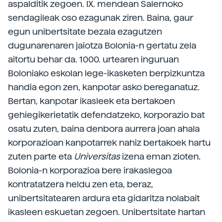
aspalditik zegoen. IX. mendean Salernoko
sendagileak oso ezagunak ziren. Baina, gaur
egun unibertsitate bezala ezagutzen
dugunarenaren jaiotza Bolonia-n gertatu zela
aitortu behar da. 1000. urtearen inguruan
Boloniako eskolan lege-ikasketen berpizkuntza
handia egon zen, kanpotar asko bereganatuz.
Bertan, kanpotar ikasleek eta bertakoen
gehiegikerietatik defendatzeko, korporazio bat
osatu zuten, baina denbora aurrera joan ahala
korporazioan kanpotarrek nahiz bertakoek hartu
zuten parte eta
Universitas
izena eman zioten.
Bolonia-n korporazioa bere irakaslegoa
kontratatzera heldu zen eta, beraz,
unibertsitatearen ardura eta gidaritza nolabait
ikasleen eskuetan zegoen. Unibertsitate hartan