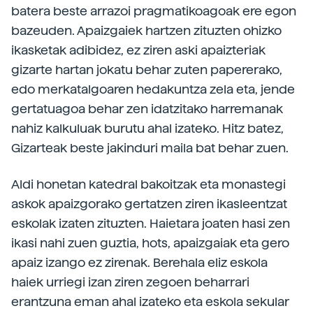
batera beste arrazoi pragmatikoagoak ere egon
bazeuden. Apaizgaiek hartzen zituzten ohizko
ikasketak adibidez, ez ziren aski apaizteriak
gizarte hartan jokatu behar zuten papererako,
edo merkatalgoaren hedakuntza zela eta, jende
gertatuagoa behar zen idatzitako harremanak
nahiz kalkuluak burutu ahal izateko. Hitz batez,
Gizarteak beste jakinduri maila bat behar zuen.
Aldi honetan katedral bakoitzak eta monastegi
askok apaizgorako gertatzen ziren ikasleentzat
eskolak izaten zituzten. Haietara joaten hasi zen
ikasi nahi zuen guztia, hots, apaizgaiak eta gero
apaiz izango ez zirenak. Berehala eliz eskola
haiek urriegi izan ziren zegoen beharrari
erantzuna eman ahal izateko eta eskola sekular