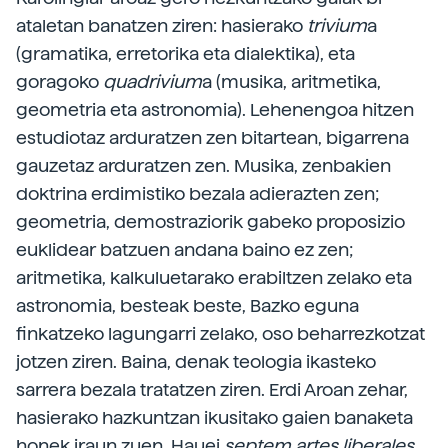
ataletan banatzen ziren: hasierako
trivium
a
(gramatika, erretorika eta dialektika), eta
goragoko
quadrivium
a (musika, aritmetika,
geometria eta astronomia). Lehenengoa hitzen
estudiotaz arduratzen zen bitartean, bigarrena
gauzetaz arduratzen zen. Musika, zenbakien
doktrina erdimistiko bezala adierazten zen;
geometria, demostraziorik gabeko proposizio
euklidear batzuen andana baino ez zen;
aritmetika, kalkuluetarako erabiltzen zelako eta
astronomia, besteak beste, Bazko eguna
finkatzeko lagungarri zelako, oso beharrezkotzat
jotzen ziren. Baina, denak teologia ikasteko
sarrera bezala tratatzen ziren. Erdi Aroan zehar,
hasierako hazkuntzan ikusitako gaien banaketa
honek iraun zuen. Hauei
septem artes liberales