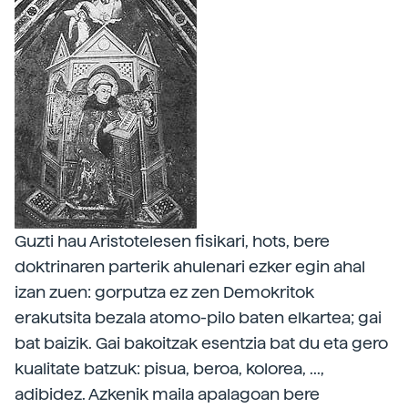
Guzti hau Aristotelesen fisikari, hots, bere
doktrinaren parterik ahulenari ezker egin ahal
izan zuen: gorputza ez zen Demokritok
erakutsita bezala atomo-pilo baten elkartea; gai
bat baizik. Gai bakoitzak esentzia bat du eta gero
kualitate batzuk: pisua, beroa, kolorea, ...,
adibidez. Azkenik maila apalagoan bere