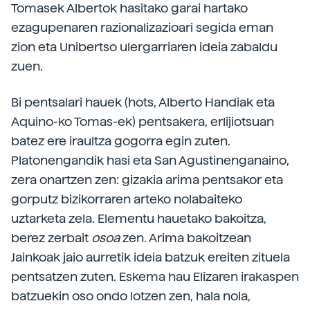
Tomasek Albertok hasitako garai hartako
ezagupenaren razionalizazioari segida eman
zion eta Unibertso ulergarriaren ideia zabaldu
zuen.
Bi pentsalari hauek (hots, Alberto Handiak eta
Aquino-ko Tomas-ek) pentsakera, erlijiotsuan
batez ere iraultza gogorra egin zuten.
Platonengandik hasi eta San Agustinenganaino,
zera onartzen zen: gizakia arima pentsakor eta
gorputz bizikorraren arteko nolabaiteko
uztarketa zela. Elementu hauetako bakoitza,
berez zerbait
osoa
zen. Arima bakoitzean
Jainkoak jaio aurretik ideia batzuk ereiten zituela
pentsatzen zuten. Eskema hau Elizaren irakaspen
batzuekin oso ondo lotzen zen, hala nola,