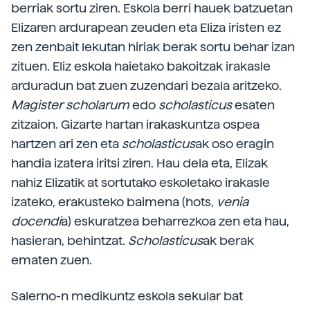
berriak sortu ziren. Eskola berri hauek batzuetan
Elizaren ardurapean zeuden eta Eliza iristen ez
zen zenbait lekutan hiriak berak sortu behar izan
zituen. Eliz eskola haietako bakoitzak irakasle
arduradun bat zuen zuzendari bezala aritzeko.
Magister scholarum
edo
scholasticus
esaten
zitzaion. Gizarte hartan irakaskuntza ospea
hartzen ari zen eta
scholasticus
ak oso eragin
handia izatera iritsi ziren. Hau dela eta, Elizak
nahiz Elizatik at sortutako eskoletako irakasle
izateko, erakusteko baimena (hots,
venia
docendi
a) eskuratzea beharrezkoa zen eta hau,
hasieran, behintzat.
Scholasticus
ak berak
ematen zuen.
Salerno-n medikuntz eskola sekular bat