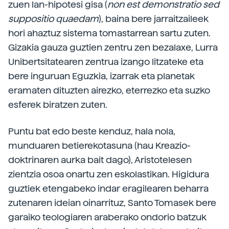
zuen lan-hipotesi gisa (
non est demonstratio sed
suppositio quaedam
), baina bere jarraitzaileek
hori ahaztuz sistema tomastarrean sartu zuten.
Gizakia gauza guztien zentru zen bezalaxe, Lurra
Unibertsitatearen zentrua izango litzateke eta
bere inguruan Eguzkia, izarrak eta planetak
eramaten dituzten airezko, eterrezko eta suzko
esferek biratzen zuten.
Puntu bat edo beste kenduz, hala nola,
munduaren betierekotasuna (hau Kreazio-
doktrinaren aurka bait dago), Aristotelesen
zientzia osoa onartu zen eskolastikan. Higidura
guztiek etengabeko indar eragilearen beharra
zutenaren ideian oinarrituz, Santo Tomasek bere
garaiko teologiaren araberako ondorio batzuk