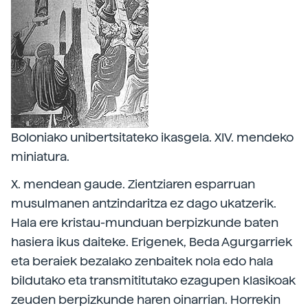
Boloniako unibertsitateko ikasgela. XIV. mendeko
miniatura.
X. mendean gaude. Zientziaren esparruan
musulmanen antzindaritza ez dago ukatzerik.
Hala ere kristau-munduan berpizkunde baten
hasiera ikus daiteke. Erigenek, Beda Agurgarriek
eta beraiek bezalako zenbaitek nola edo hala
bildutako eta transmititutako ezagupen klasikoak
zeuden berpizkunde haren oinarrian. Horrekin