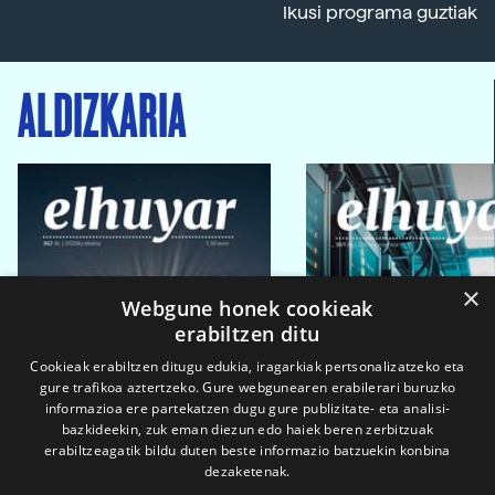
Ikusi programa guztiak
ALDIZKARIA
×
Webgune honek cookieak
erabiltzen ditu
Cookieak erabiltzen ditugu edukia, iragarkiak pertsonalizatzeko eta
gure trafikoa aztertzeko. Gure webgunearen erabilerari buruzko
informazioa ere partekatzen dugu gure publizitate- eta analisi-
bazkideekin, zuk eman diezun edo haiek beren zerbitzuak
erabiltzeagatik bildu duten beste informazio batzuekin konbina
dezaketenak.