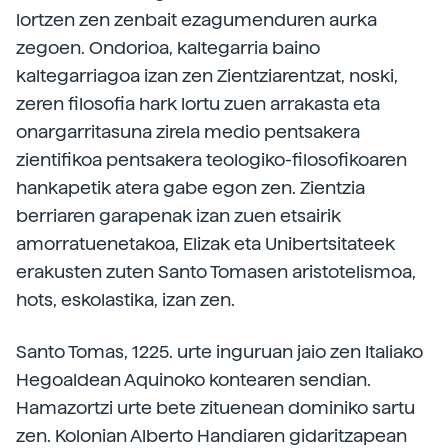
lortzen zen zenbait ezagumenduren aurka
zegoen. Ondorioa, kaltegarria baino
kaltegarriagoa izan zen Zientziarentzat, noski,
zeren filosofia hark lortu zuen arrakasta eta
onargarritasuna zirela medio pentsakera
zientifikoa pentsakera teologiko-filosofikoaren
hankapetik atera gabe egon zen. Zientzia
berriaren garapenak izan zuen etsairik
amorratuenetakoa, Elizak eta Unibertsitateek
erakusten zuten Santo Tomasen aristotelismoa,
hots, eskolastika, izan zen.
Santo Tomas, 1225. urte inguruan jaio zen Italiako
Hegoaldean Aquinoko kontearen sendian.
Hamazortzi urte bete zituenean dominiko sartu
zen. Kolonian Alberto Handiaren gidaritzapean