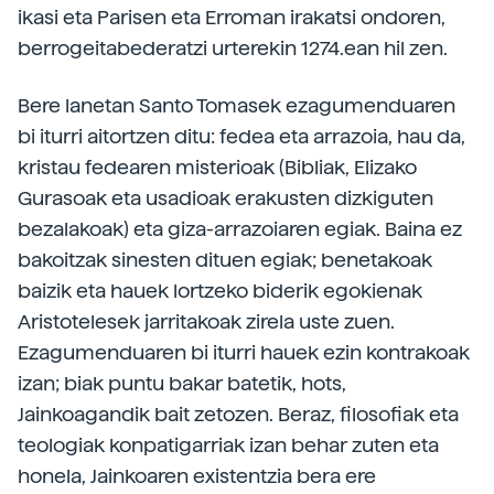
ikasi eta Parisen eta Erroman irakatsi ondoren,
berrogeitabederatzi urterekin 1274.ean hil zen.
Bere lanetan Santo Tomasek ezagumenduaren
bi iturri aitortzen ditu: fedea eta arrazoia, hau da,
kristau fedearen misterioak (Bibliak, Elizako
Gurasoak eta usadioak erakusten dizkiguten
bezalakoak) eta giza-arrazoiaren egiak. Baina ez
bakoitzak sinesten dituen egiak; benetakoak
baizik eta hauek lortzeko biderik egokienak
Aristotelesek jarritakoak zirela uste zuen.
Ezagumenduaren bi iturri hauek ezin kontrakoak
izan; biak puntu bakar batetik, hots,
Jainkoagandik bait zetozen. Beraz, filosofiak eta
teologiak konpatigarriak izan behar zuten eta
honela, Jainkoaren existentzia bera ere