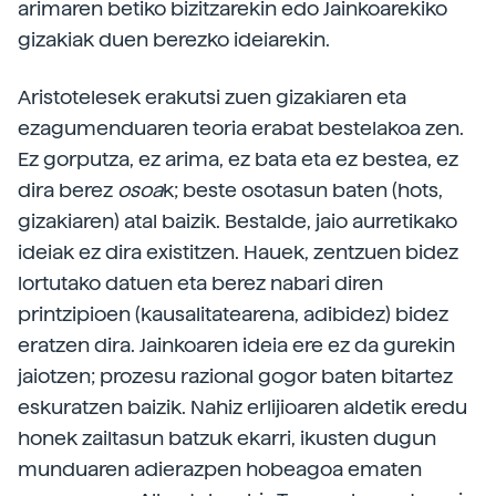
arimaren betiko bizitzarekin edo Jainkoarekiko
gizakiak duen berezko ideiarekin.
Aristotelesek erakutsi zuen gizakiaren eta
ezagumenduaren teoria erabat bestelakoa zen.
Ez gorputza, ez arima, ez bata eta ez bestea, ez
dira berez
osoa
k; beste osotasun baten (hots,
gizakiaren) atal baizik. Bestalde, jaio aurretikako
ideiak ez dira existitzen. Hauek, zentzuen bidez
lortutako datuen eta berez nabari diren
printzipioen (kausalitatearena, adibidez) bidez
eratzen dira. Jainkoaren ideia ere ez da gurekin
jaiotzen; prozesu razional gogor baten bitartez
eskuratzen baizik. Nahiz erlijioaren aldetik eredu
honek zailtasun batzuk ekarri, ikusten dugun
munduaren adierazpen hobeagoa ematen