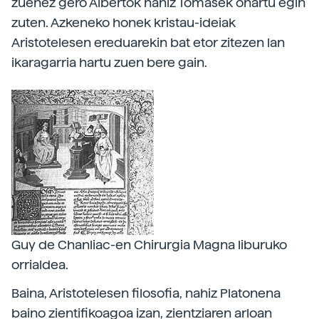
zuenez gero Albertok nahiz Tomasek onartu egin
zuten. Azkeneko honek kristau-ideiak
Aristotelesen ereduarekin bat etor zitezen lan
ikaragarria hartu zuen bere gain.
Guy de Chanliac-en Chirurgia Magna liburuko
orrialdea.
Baina, Aristotelesen filosofia, nahiz Platonena
baino zientifikoagoa izan, zientziaren arloan