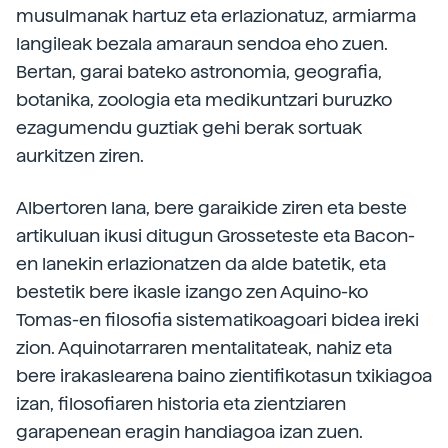
musulmanak hartuz eta erlazionatuz, armiarma
langileak bezala amaraun sendoa eho zuen.
Bertan, garai bateko astronomia, geografia,
botanika, zoologia eta medikuntzari buruzko
ezagumendu guztiak gehi berak sortuak
aurkitzen ziren.
Albertoren lana, bere garaikide ziren eta beste
artikuluan ikusi ditugun Grosseteste eta Bacon-
en lanekin erlazionatzen da alde batetik, eta
bestetik bere ikasle izango zen Aquino-ko
Tomas-en filosofia sistematikoagoari bidea ireki
zion. Aquinotarraren mentalitateak, nahiz eta
bere irakaslearena baino zientifikotasun txikiagoa
izan, filosofiaren historia eta zientziaren
garapenean eragin handiagoa izan zuen.