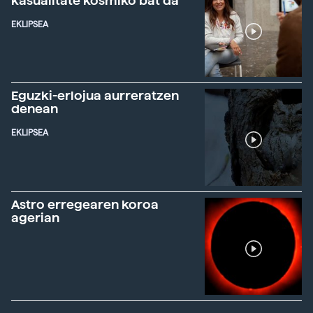
kasualitate kosmiko bat da"
EKLIPSEA
Eguzki-erlojua aurreratzen
denean
EKLIPSEA
Astro erregearen koroa
agerian