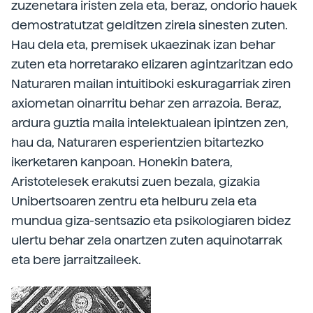
zuzenetara iristen zela eta, beraz, ondorio hauek
demostratutzat gelditzen zirela sinesten zuten.
Hau dela eta, premisek ukaezinak izan behar
zuten eta horretarako elizaren agintzaritzan edo
Naturaren mailan intuitiboki eskuragarriak ziren
axiometan oinarritu behar zen arrazoia. Beraz,
ardura guztia maila intelektualean ipintzen zen,
hau da, Naturaren esperientzien bitartezko
ikerketaren kanpoan. Honekin batera,
Aristotelesek erakutsi zuen bezala, gizakia
Unibertsoaren zentru eta helburu zela eta
mundua giza-sentsazio eta psikologiaren bidez
ulertu behar zela onartzen zuten aquinotarrak
eta bere jarraitzaileek.