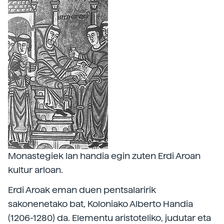
Monastegiek lan handia egin zuten Erdi Aroan
kultur arloan.
Erdi Aroak eman duen pentsalaririk
sakonenetako bat, Koloniako Alberto Handia
(1206-1280) da. Elementu aristoteliko, judutar eta