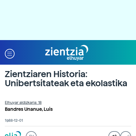
Zientziaren Historia:
Unibertsitateak eta ekolastika
Elhuyar aldizkaria: 18
Bandres Unanue, Luis
1988-12-01