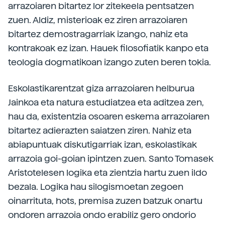
arrazoiaren bitartez lor zitekeela pentsatzen
zuen. Aldiz, misterioak ez ziren arrazoiaren
bitartez demostragarriak izango, nahiz eta
kontrakoak ez izan. Hauek filosofiatik kanpo eta
teologia dogmatikoan izango zuten beren tokia.
Eskolastikarentzat giza arrazoiaren helburua
Jainkoa eta natura estudiatzea eta aditzea zen,
hau da, existentzia osoaren eskema arrazoiaren
bitartez adierazten saiatzen ziren. Nahiz eta
abiapuntuak diskutigarriak izan, eskolastikak
arrazoia goi-goian ipintzen zuen. Santo Tomasek
Aristotelesen logika eta zientzia hartu zuen ildo
bezala. Logika hau silogismoetan zegoen
oinarrituta, hots, premisa zuzen batzuk onartu
ondoren arrazoia ondo erabiliz gero ondorio