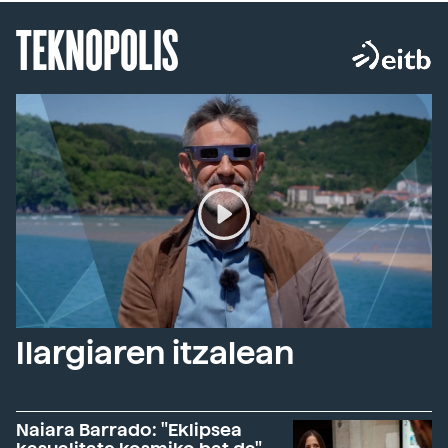
TEKNOPOLIS
Ilargiaren itzalean
Naiara Barrado: "Eklipsea