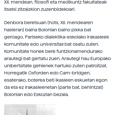
XII. mendean, filosofi eta medikuntz fakultateak
itsatsi zitzaizkion zuzenbidekoari.
Denbora beretsuan (hots, XII. mendearen
hasieran) baina Bolonian baino pixka bat
geroago, Pariseko dialektika-eskolako irakasleek
komunitate edo
universitas
bat osatu zuten.
Komunitate honek bere funtzionamendurako
arautegi bat gertatu zuen. Arautegi hau Europako
unibertsitate gehienek hartuko zuten patroitzat.
Horregatik Oxforden edo Cam-bridgen,
esaterako, boterea beti ikasleen eskuetan egon
da eta ez irakasleenetan (parte bat, behintzat)
Bolonian edo Eskozian bezala.