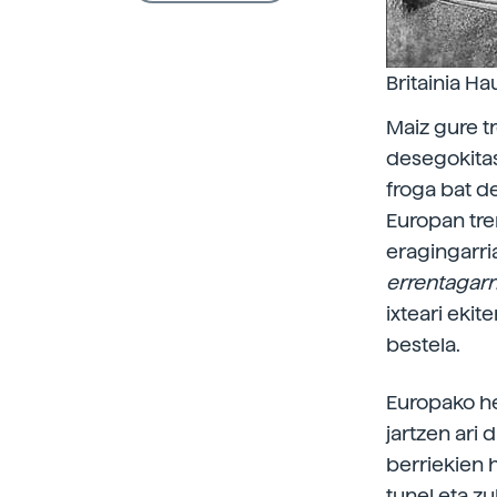
Britainia Ha
Maiz gure t
desegokitas
froga bat d
Europan tre
eragingarri
errentagarr
ixteari ekit
bestela.
Europako he
jartzen ari 
berriekien h
tunel eta zu