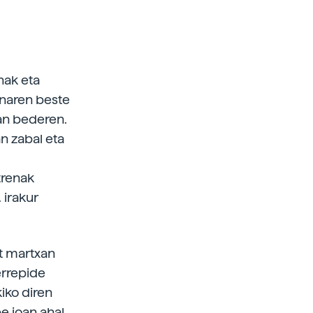
nak eta
enaren beste
uan bederen.
n zabal eta
trenak
 irakur
at martxan
 errepide
kiko diren
be joan ahal