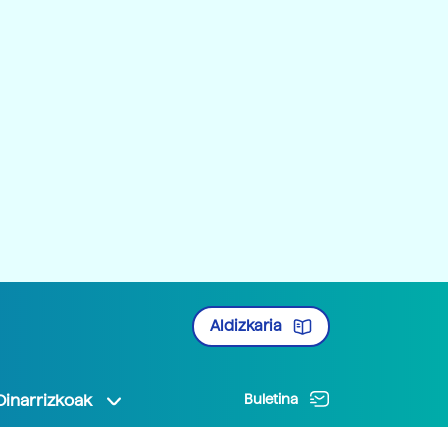
Aldizkaria
Oinarrizkoak
Buletina