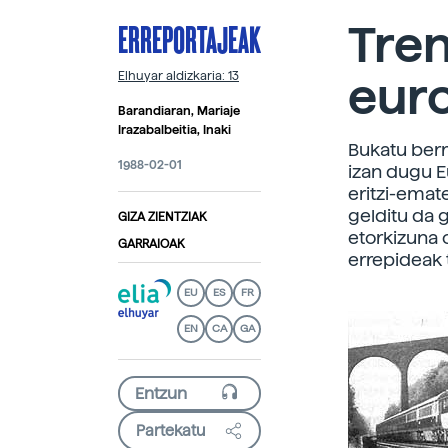
ERREPORTAJEAK
Tre
eur
Elhuyar aldizkaria: 13
Barandiaran, Mariaje
Irazabalbeitia, Inaki
Bukatu berr
1988-02-01
izan dugu Eu
eritzi-emat
gelditu da 
GIZA ZIENTZIAK
etorkizuna 
GARRAIOAK
errepideak t
EU
ES
FR
EN
CA
GA
Partekatu