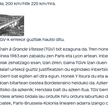
da; 200 km/htik 225 km/hra.
GV-k errekor guztiak hautsi ditu.
rain à Grande Vitesse
(TGV) txit ezaguna da. Tren hon
inea 1983.ean zabaldu zen Paris eta Lyon artean. Inbe
zelak zehatzago esan, izan ziren, baina TGVk izan duen
idaiari urteko) guztiz justifikatzen du egindako inbertsio
berri bat egiten ari dira egun. Honek Y itxura du eta 
oan bitartean bestea Bordeleraino helduko da. Azken
ritsiko da azkenik; Hendaia bait du azken itua. TGV ber
rdele arteko bidaia lau ordutik hiru ordura laburtuko 
 batek, Paris-Brussela-Kolonia linearen adarra izango 