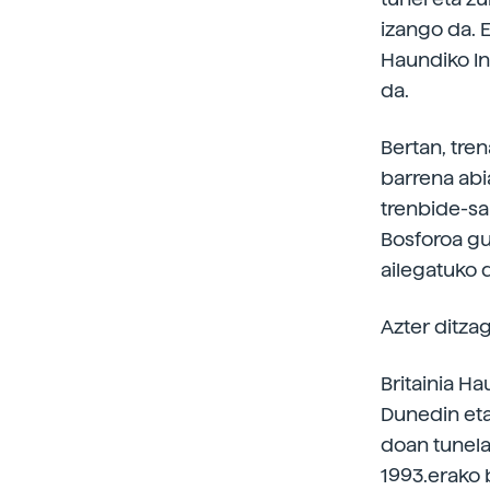
izango da. 
Haundiko In
da.
Bertan, tre
barrena abia
trenbide-sar
Bosforoa gu
ailegatuko 
Azter ditza
Britainia H
Dunedin eta
doan tunela,
1993.erako 