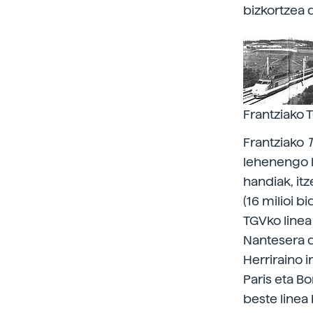
bizkortzea 
Frantziako T
Frantziako
T
lehenengo l
handiak, it
(16 milioi b
TGVko linea 
Nantesera d
Herriraino i
Paris eta Bo
beste linea