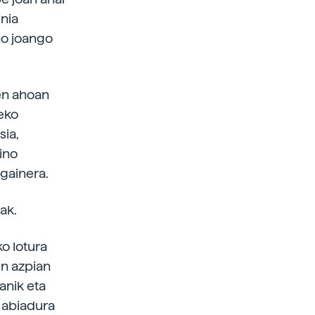
inia
no joango
ren ahoan
leko
sia,
ino
 gainera.
ak.
o lotura
en azpian
anik eta
 abiadura