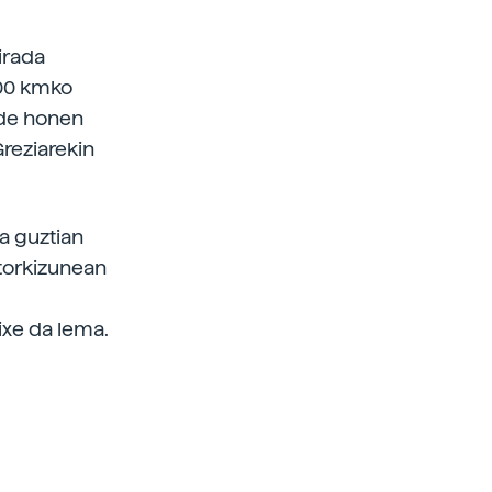
irada
300 kmko
ide honen
reziarekin
a guztian
torkizunean
ixe da lema.