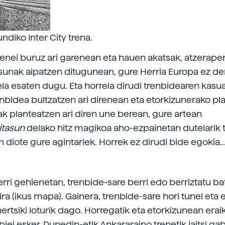
undiko Inter City trena.
renei buruz ari garenean eta hauen akatsak, atzerape
unak aipatzen ditugunean, gure Herria Europa ez d
ela esaten dugu. Eta horrela dirudi trenbidearen kas
nbidea bultzatzen ari direnean eta etorkizunerako pla
ak planteatzen ari diren une berean, gure artean
itasun
delako hitz magikoa aho-ezpainetan dutelarik 
en diote gure agintariek. Horrek ez dirudi bide egokia...
rri gehienetan, trenbide-sare berri edo berriztatu b
dira (ikus mapa). Gainera, trenbide-sare hori tunel eta
ertsiki loturik dago. Horregatik eta etorkizunean erai
biei esker, Dunedin-etik Ankararaino trenetik jaitsi ga