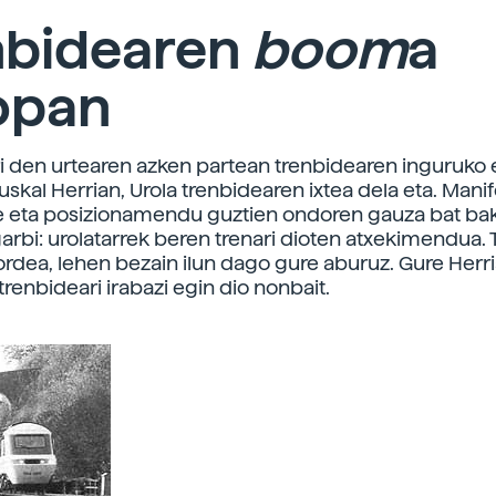
nbidearen
boom
a
opan
i den urtearen azken partean trenbidearen inguruko 
skal Herrian, Urola trenbidearen ixtea dela eta. Manif
e eta posizionamendu guztien ondoren gauza bat bak
garbi: urolatarrek beren trenari dioten atxekimendua.
ordea, lehen bezain ilun dago gure aburuz. Gure Herr
renbideari irabazi egin dio nonbait.