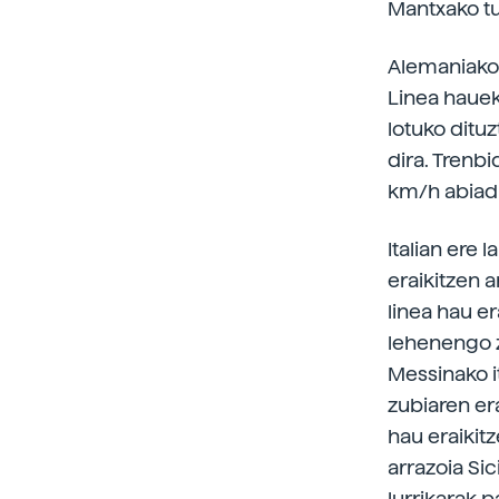
Mantxako tu
Alemaniako E
Linea hauek
lotuko ditu
dira. Trenb
km/h abiad
Italian ere 
eraikitzen 
linea hau er
lehenengo z
Messinako it
zubiaren er
hau eraikit
arrazoia Sic
lurrikarak p