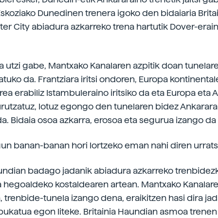
Eskoziako Dunedinen trenera igoko den bidaiaria Brita
ter City abiadura azkarreko trena hartutik Dover-erai
na utzi gabe, Mantxako Kanalaren azpitik doan tunela
tuko da. Frantziara iritsi ondoren, Europa kontinenta
ea erabiliz Istambuleraino iritsiko da eta Europa eta A
rutzatuz, lotuz egongo den tunelaren bidez Ankarara
da. Bidaia osoa azkarra, erosoa eta segurua izango da
gun banan-banan hori lortzeko eman nahi diren urrats
aundian badago jadanik abiadura azkarreko trenbidezk
 hegoaldeko kostaldearen artean. Mantxako Kanalar
 trenbide-tunela izango dena, eraikitzen hasi dira jad
bukatua egon liteke. Britainia Haundian asmoa trenen