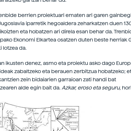
enbide berrien proiektuari ematen ari garen gainbeg
Jugoslavia iparretik hegoaldera zeharkatzen duen 1
ikoizten eta hobatzen ari direla esan behar da. Trenb
ako Ekonomi Elkartea osatzen duten beste herriak G
 lotzea da.
n ikusten denez, asmo eta proiektu asko dago Europ
ideak zabaltzeko eta berauen zerbitzua hobatzeko; e
antzien zein bidaiarien garraioan zati handi bat
zearen alde egin bait da.
Azkar, eroso eta seguru,
hor