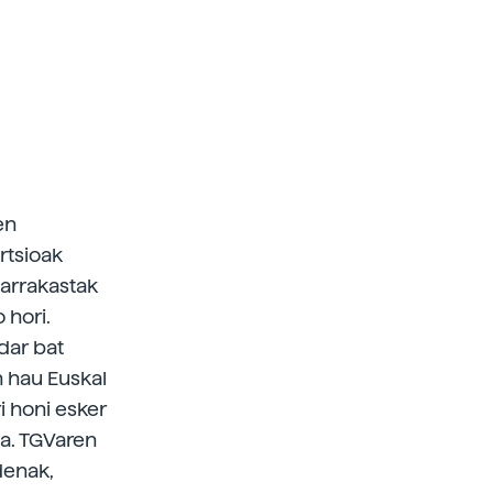
en
rtsioak
 arrakastak
 hori.
adar bat
 hau Euskal
ri honi esker
da. TGVaren
denak,