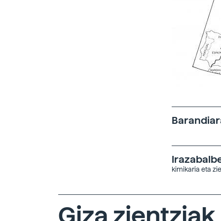
Barandiar
Irazabalbei
kimikaria eta zi
Giza zientziak