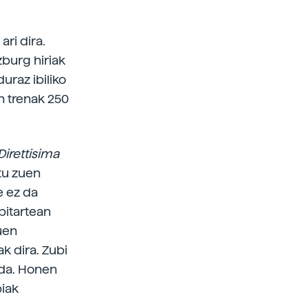
ari dira.
burg hiriak
raz ibiliko
n trenak 250
Direttisima
tu zuen
e ez da
bitartean
tuen
k dira. Zubi
 da. Honen
biak