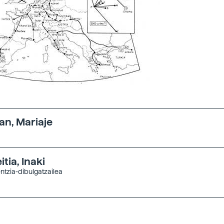
an, Mariaje
tia, Inaki
entzia-dibulgatzailea