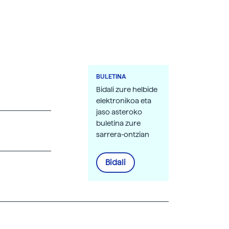
BULETINA
Bidali zure helbide
elektronikoa eta
jaso asteroko
buletina zure
sarrera-ontzian
Bidali