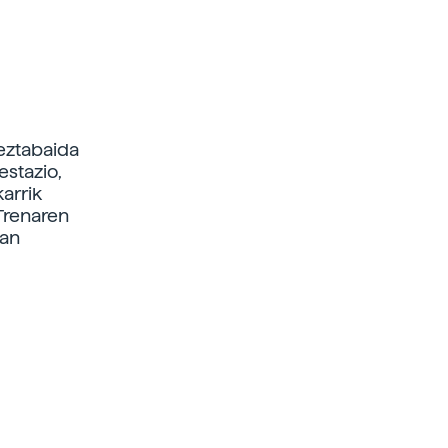
eztabaida
estazio,
arrik
 Trenaren
ian