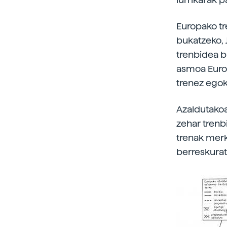
Europako tr
bukatzeko, 
trenbidea b
asmoa Europ
trenez egoki
Azaldutakoa
zehar trenb
trenak merk
berreskurat