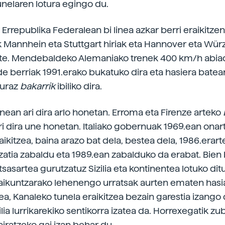
nelaren lotura egingo du.
rrepublika Federalean bi linea azkar berri eraikitzen 
 Mannhein eta Stuttgart hiriak eta Hannover eta Würz
zte. Mendebaldeko Alemaniako trenek 400 km/h abiadu
ide berriak 1991.erako bukatuko dira eta hasiera batea
uraz
bakarrik
ibiliko dira.
lanean ari dira arlo honetan. Erroma eta Firenze arteko
ari dira une honetan. Italiako gobernuak 1969.ean onar
aikitzea, baina arazo bat dela, bestea dela, 1986.erart
atia zabaldu eta 1989.ean zabalduko da erabat. Bien 
sasartea gurutzatuz Sizilia eta kontinentea lotuko di
aikuntzarako lehenengo urratsak aurten ematen hasia
zea, Kanaleko tunela eraikitzea bezain garestia izango
ilia lurrikarekiko sentikorra izatea da. Horrexegatik zu
airatzeko gai izan behar du.